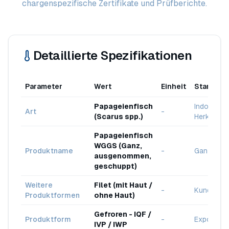
chargenspezifische Zertifikate und Prüfberichte.
Detaillierte Spezifikationen
Parameter
Wert
Einheit
Standard
Papageienfisch
Indonesis
Art
-
(Scarus spp.)
Herkunft
Papageienfisch
WGGS (Ganz,
Produktname
-
Ganzes ge
ausgenommen,
geschuppt)
Weitere
Filet (mit Haut /
-
Kundenwa
Produktformen
ohne Haut)
Gefroren - IQF /
Produktform
-
Exportqual
IVP / IWP