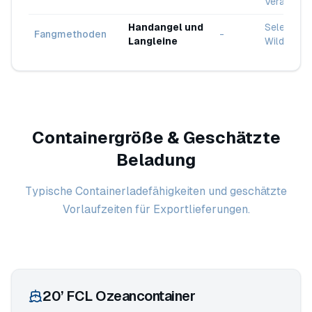
Verarbeit
Handangel und
Selektive
Fangmethoden
-
Langleine
Wildfang
Containergröße & Geschätzte
Beladung
Typische Containerladefähigkeiten und geschätzte
Vorlaufzeiten für Exportlieferungen.
20’ FCL Ozeancontainer