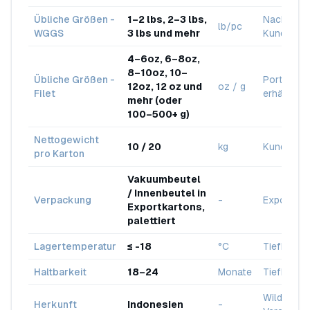
Übliche Größen -
1–2 lbs, 2–3 lbs,
Nach
lb/pc
WGGS
3 lbs und mehr
Kundenwu
4–6oz, 6–8oz,
8–10oz, 10–
Übliche Größen -
Portionsg
12oz, 12 oz und
oz / g
Filet
erhältlich
mehr (oder
100–500+ g)
Nettogewicht
10 / 20
kg
Kundenwa
pro Karton
Vakuumbeutel
/ Innenbeutel in
Verpackung
-
Exportsta
Exportkartons,
palettiert
Lagertemperatur
≤ -18
°C
Tiefkühlke
Haltbarkeit
18–24
Monate
Tiefkühll
Wildfang /
Herkunft
Indonesien
-