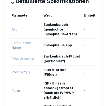
Detaillierte Spezifikationen
Parameter
Wert
Einheit
Sta
Zackenbarsch
Ind
Art
(gemischte
-
Urs
Epinephelus‑Arten)
Lateinischer
Epinephelus spp
-
Wil
Name
Zackenbarsch‑Flügel
Port
Produktname
-
(portioniert)
File
Filet/Portion
Produkttyp
-
Vera
(Flügel)
IQF - Einzeln
schockgefrostet
Form
-
Bra
(auch als IVP/IWP
erhältlich)