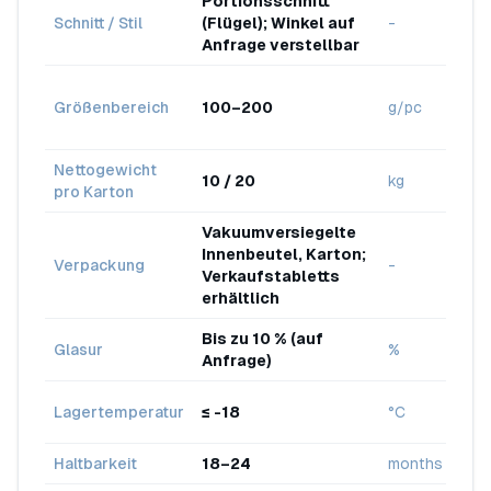
Portionsschnitt
Typ
Schnitt / Stil
(Flügel); Winkel auf
-
port
Anfrage verstellbar
~12
Typ
Größenbereich
100–200
g/pc
Por
ver
Nettogewicht
10 / 20
kg
Kun
pro Karton
Vakuumversiegelte
Innenbeutel, Karton;
Verpackung
-
Expo
Verkaufstabletts
erhältlich
Bis zu 10 % (auf
Glasur
%
Kun
Anfrage)
Inte
Lagertemperatur
≤ -18
°C
Kühl
Haltbarkeit
18–24
months
Tief