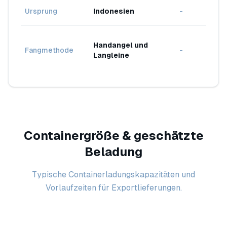
Wild
Ursprung
Indonesien
-
Vera
Nac
Handangel und
Fan
Fangmethode
-
Langleine
auf
ver
Containergröße & geschätzte
Beladung
Typische Containerladungskapazitäten und
Vorlaufzeiten für Exportlieferungen.