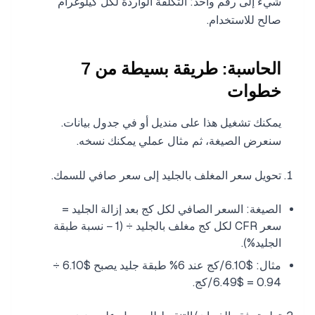
شيء إلى رقم واحد: التكلفة الواردة لكل كيلوغرام
صالح للاستخدام.
الحاسبة: طريقة بسيطة من 7
خطوات
يمكنك تشغيل هذا على منديل أو في جدول بيانات.
سنعرض الصيغة، ثم مثال عملي يمكنك نسخه.
تحويل سعر المغلف بالجليد إلى سعر صافي للسمك.
الصيغة: السعر الصافي لكل كج بعد إزالة الجليد =
سعر CFR لكل كج مغلف بالجليد ÷ (1 − نسبة طبقة
الجليد%).
مثال: $6.10/كج عند 6% طبقة جليد يصبح $6.10 ÷
0.94 = $6.49/كج.