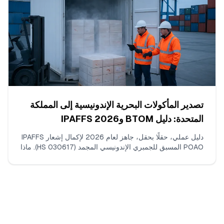
تصدير المأكولات البحرية الإندونيسية إلى المملكة
المتحدة: دليل BTOM وIPAFFS 2026
دليل عملي، حقلًا بحقل، جاهز لعام 2026 لإكمال إشعار IPAFFS
POAO المسبق للجمبري الإندونيسي المجمد (HS 030617). ماذا
تدخل، أي وثائق ترفع، كيف تختار رمز السلعة ونقطة المراقبة
الصحيحة، وعدم التطابقات التي تسبّب التأخيرات فعليًا.