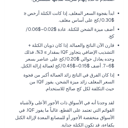
ابدأ بفجوة السعر المغلف. إذا كانت الكتلة أرخص ≤
$0.30/كج على أساس مغلف.
أضف ميزة الشحن للكتلة. عادة $0.02–$0.06/
كج.
قارن الآن الناتج والعمالة. إذا كان ذوبان الكتلة +
التشذيب الإضافي يتجاوز IQF بمقدار ≥ 3%، فذلك
وحده يعادل حوالي $0.20/كج على عناصر بسعر
$6–7. أضف $0.15–$0.45/كج لعمالة إزالة الكتل.
إذا كان الفرق في الناتج زائد العمالة أكبر من فجوة
السعر المغلف زائد ميزة الشحن، يفوز IQF من
حيث التكلفة لكل كج صالح للاستخدام.
لقد وجدنا أنه في الأسواق ذات الأجور الأعلى ولأشباه
القوائم التي تعتمد على القطع، غالباً ما يفوز IQF. في
الأسواق منخفضة الأجور أو للمصانع المعدة لإزالة الكتل
بكفاءة، قد تكون الكتلة جذابة.