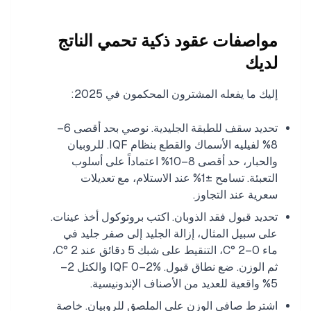
مواصفات عقود ذكية تحمي الناتج
لديك
إليك ما يفعله المشترون المحكمون في 2025:
تحديد سقف للطبقة الجليدية. نوصي بحد أقصى 6–
8% لفيليه الأسماك والقطع بنظام IQF. للروبيان
والحبار، حد أقصى 8–10% اعتماداً على أسلوب
التعبئة. تسامح ±1% عند الاستلام، مع تعديلات
سعرية عند التجاوز.
تحديد قبول فقد الذوبان. اكتب بروتوكول أخذ عينات.
على سبيل المثال، إزالة الجليد إلى صفر جليد في
ماء 0–2 °C، التنقيط على شبك 5 دقائق عند 2 °C،
ثم الوزن. ضع نطاق قبول. IQF 0–2% والكتل 2–
5% واقعية للعديد من الأصناف الإندونيسية.
اشترط صافي الوزن على الملصق للروبيان. خاصة