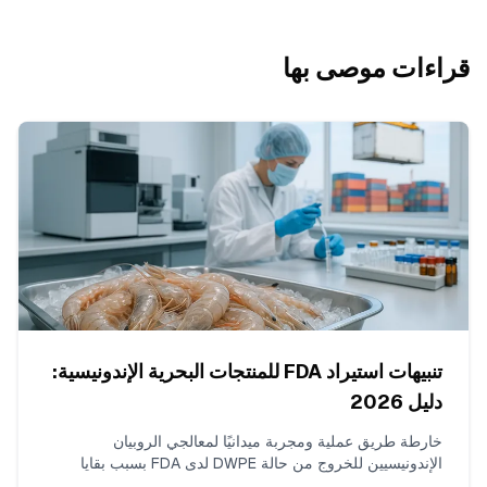
قراءات موصى بها
تنبيهات استيراد FDA للمنتجات البحرية الإندونيسية:
دليل 2026
خارطة طريق عملية ومجربة ميدانيًا لمعالجي الروبيان
الإندونيسيين للخروج من حالة DWPE لدى FDA بسبب بقايا
مضادات حيوية. يغطي اختبارات ISO 17025 للكلورامفينيكول