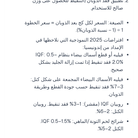
تطبيق فقد الذوبان/التنقيط للحصول على وزن
صالح للاستخدام.
الصيغة: السعر لكل كج بعد الذوبان = سعر الخطوة
1 ÷ (1 − نسبة الذوبان%).
افتراضات 2025 النموذجية التي نلاحظها في
الإمداد من إندونيسيا:
فيليه أو قطع أسماك بيضاء بنظام IQF: 0.5–
2.0% فقد تنقيط إذا تمت إزالة الجليد بشكل
صحيح.
فيليه الأسماك البيضاء المجمعة على شكل كتل:
3–7% فقد تنقيط حسب جودة القطع وطريقة
الذوبان.
روبيان IQF (مقشر): 1–3% فقد تنقيط. روبيان
الكتل: 2–6%.
شرائح لحم التونة/الماهي: IQF 0.5–1.5%.
الكتل 2–5%.