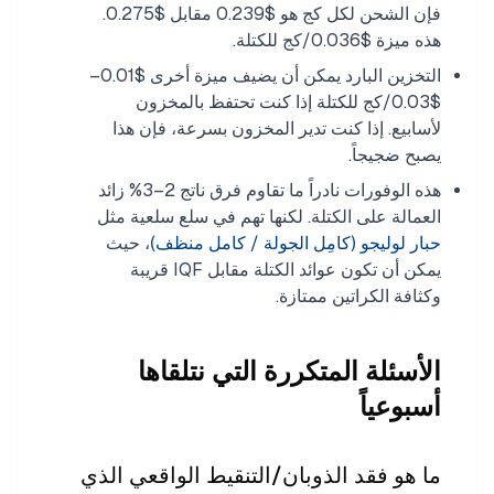
فإن الشحن لكل كج هو $0.239 مقابل $0.275.
هذه ميزة $0.036/كج للكتلة.
التخزين البارد يمكن أن يضيف ميزة أخرى $0.01–
$0.03/كج للكتلة إذا كنت تحتفظ بالمخزون
لأسابيع. إذا كنت تدير المخزون بسرعة، فإن هذا
يصبح ضجيجاً.
هذه الوفورات نادراً ما تقاوم فرق ناتج 2–3% زائد
العمالة على الكتلة. لكنها تهم في سلع سلعية مثل
حبار لوليجو (كامِل الجولة / كامل منظف)
، حيث
يمكن أن تكون عوائد الكتلة مقابل IQF قريبة
وكثافة الكراتين ممتازة.
الأسئلة المتكررة التي نتلقاها
أسبوعياً
ما هو فقد الذوبان/التنقيط الواقعي الذي