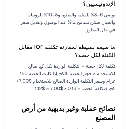
الإندونيسيين؟
نوصي 6–8% للفيليه والقطع، و8–10% للروبيان
والحبار. ضمّن تسامح ±1% عند الوصول وتعديل سعر
في حال التجاوز.
ما صيغة بسيطة لمقارنة تكلفة IQF مقابل
الكتلة لكل حصة؟
تكلفة لكل حصة = التكلفة الواردة لكل كج صالح
للاستخدام × حجم الحصة بالكج. إذا كانت الحصة 160
غرام وسعر التكلفة الواردة الصالح للاستخدام $7.00/
كج، فتكلفة الحصة = 0.16 × $7.00 = $1.12.
نصائح عملية وغير بديهية من أرض
المصنع