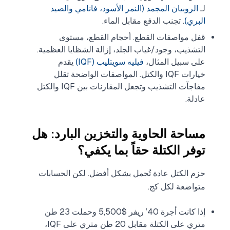
لـ
الروبيان المجمد (النمر الأسود، فانامي والصيد
البري)
. تجنب الدفع مقابل الماء.
قفل مواصفات القطع. أحجام القطع، مستوى
التشذيب، وجود/غياب الجلد، إزالة الشظايا العظمية.
على سبيل المثال،
فيليه سويتليب (IQF)
يقدم
خيارات IQF والكتل. المواصفات الواضحة تقلل
مفاجآت التشذيب وتجعل المقارنات بين IQF والكتل
عادلة.
مساحة الحاوية والتخزين البارد: هل
توفر الكتلة حقاً بما يكفي؟
حزم الكتل عادة تُحمل بشكل أفضل. لكن الحسابات
متواضعة لكل كج.
إذا كانت أجرة 40’ ريفر $5,500 وحملت 23 طن
متري على الكتلة مقابل 20 طن متري على IQF،