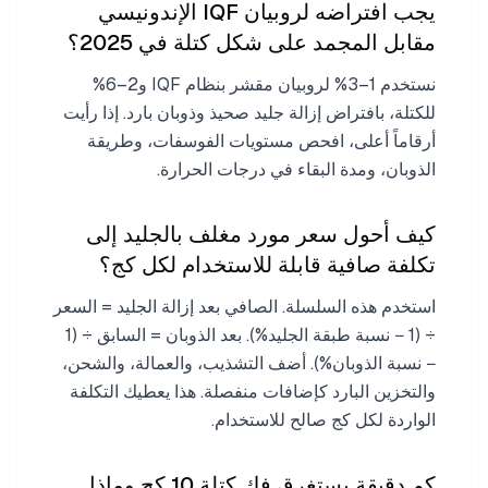
يجب افتراضه لروبيان IQF الإندونيسي
مقابل المجمد على شكل كتلة في 2025؟
نستخدم 1–3% لروبيان مقشر بنظام IQF و2–6%
للكتلة، بافتراض إزالة جليد صحيذ وذوبان بارد. إذا رأيت
أرقاماً أعلى، افحص مستويات الفوسفات، وطريقة
الذوبان، ومدة البقاء في درجات الحرارة.
كيف أحول سعر مورد مغلف بالجليد إلى
تكلفة صافية قابلة للاستخدام لكل كج؟
استخدم هذه السلسلة. الصافي بعد إزالة الجليد = السعر
÷ (1 − نسبة طبقة الجليد%). بعد الذوبان = السابق ÷ (1
− نسبة الذوبان%). أضف التشذيب، والعمالة، والشحن،
والتخزين البارد كإضافات منفصلة. هذا يعطيك التكلفة
الواردة لكل كج صالح للاستخدام.
كم دقيقة يستغرق فك كتلة 10 كج وماذا