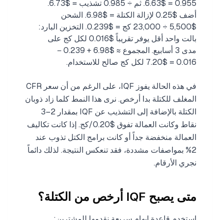
0.955 = $6.63. ثم ÷ 0.985 تشذيب = $6.73.
أضف $0.25 لإزالة الكتلة = $6.98. الشحن
$5,500 ÷ 23,000 كج = $0.239. التخزين البارد:
بالت واحد أقل يوفر تقريباً $0.016 لكل كج على
مدى 3 أسابيع. المجموع ≈ $6.98 + 0.239 −
0.016 = $7.20 لكل كج صالح للاستخدام.
في هذه الحالة يفوز IQF، على الرغم من أن سعر CFR
المغلف للكتلة بدا أرخص. نرى هذا النمط كلما زاد ذوبان
الكتلة بالإضافة إلى التشذيب عن IQF بمقدار 2–3
نقاط وكانت العمالة تفوق $0.20/كج. إذا كانت تكاليف
العمالة منخفضة جداً أو كانت برامج الكتل تذوب عند
2% بمواصفات مشددة، فقد تنعكس النتيجة. لذلك دائماً
نجري الأرقام.
متى يصبح IQF أرخص من الكتلة؟
استخدم قاعدة إبهام سريعة نقدمها للمشترين: