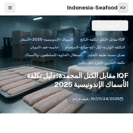
Indonesia-Seafood
التنقل
جميع الرؤى
IQF-مقابل-الكتل-تكلفة-الناتج
الأسماك-الإندونيسية-2025-الأسعار
التكلفة-الواردة-لكل-كج-صالِح-لاستخدام
حاسبة-فقد-الذوبان
تعديل-نسبة-طبقة-الجليد
استغلال-الحاوية-للسلطعون-والأسماك
تكلفة-التخزين-البارد-لكل-بالت
IQF مقابل الكتل المجمدة: دليل تكلفة
الأسماك الإندونيسية 2025
11/24/2025
10 دقيقة قراءة