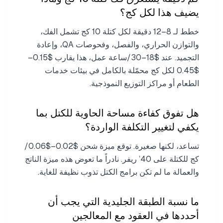
يضيف هذا لكل كج؟
خطط لـ 8–12 دقيقة لكل كتلة 10 كج تشمل الفك،
والتوازن الحراري، والفصل، وفحوصات QA، وإعادة
التجميد. عند $18–30/ساعة عمل، هذا يقارب $0.15–
$0.45 لكل كج محمّلة بالكامل في بيئات خدمات
الطعام أو مراكز التوزيع النموذجية.
هل تفوق كفاءة مساحة الحاوية للكتل بما
يكفي لتغيير التكلفة الواردة؟
تساعد، لكنها صغيرة. توقع ميزة شحن $0.02–$0.06/
كج للكتلة على 40’ ريفر. نادراً ما تعوض هذه ميزة الناتج
والعمالة ما لم تكن برامج الكتل تذوب نظيفة للغاية.
ما نسبة الطبقة الجليدية التي يجب أن
أحددها في العقود مع المعالجين