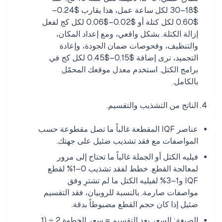
$18–30 لكل ساعة عمل، هذا يقارب $0.24–
$0.60 لكل كتلة أو $0.02–$0.06 لكل كج لفعل
إزالة الكتلة. بشكل واقعي، ومع إعداد المكان،
والتنظيف، وفحوصات ضمان الجودة، وإعادة
التجميد، نرى إضافة $0.15–$0.45 لكل كج في
برامج الكتل. استخدم معدل موقعك المحمّل
بالكامل.
الناتج من التشذيب والتقسيم.
عناصر IQF المقطعة غالباً ما تصل مقطوعة حسب
المواصفات مع فقد تشذيب ضئيل على جهتك.
فيليه الكتل أو الجملة غالباً ما تحتاج إلى مرور
لمعالجة القطع. خطط لفقد تشذيب 0–1% لقطع
IQF و1–3% لفيليه الكتل ما لم تشترِ وفق
مواصفات صارمة. بالنسبة للروبيان، فقد التقسيم
ضئيل إذا كان حجم القطع مضبوطاً بدقة.
الصيغة: السعر بعد التقسيم = سعر الخطوة 2 ÷ (1