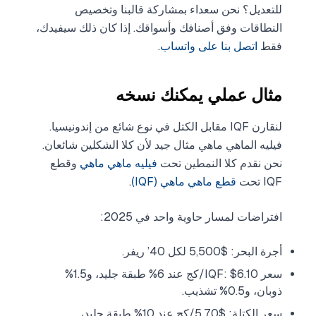
للتعديل؟ نحن سعداء بمشاركة قالبنا وتخصيص
النطاقات وفق أصنافك وأسواقك. إذا كان ذلك سيفيدك،
فقط
اتصل بنا على واتساب
.
مثال عملي يمكنك نسخه
لنقارن IQF مقابل الكتل في نوع شائع من إندونيسيا.
فيليه الماهي ماهي مثال جيد لأن كلا الشكلين شائعان.
نحن نقدم كلا النمطين تحت
فيليه ماهي ماهي
وقطع
IQF تحت
قطع ماهي ماهي (IQF)
.
افتراضات لمسار حاوية واحد في 2025:
أجرة البحر: $5,500 لكل 40’ ريفر.
سعر IQF: $6.10/كج عند 6% طبقة جليد، و1.5%
ذوبان، و0.5% تشذيب.
سعر الكتلة: $5.70/كج عند 10% طبقة جليد،