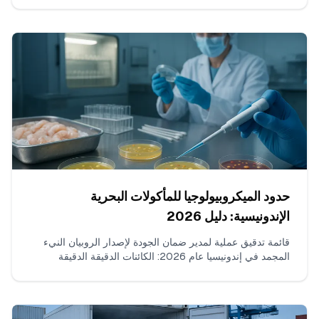
والنيتروفورانات، وبناء شحنات متتالية خالية من الانتهاكات،
وتجميع حزمة الأدلة، وكيفية التواصل مع FDA.
حدود الميكروبيولوجيا للمأكولات البحرية
الإندونيسية: دليل 2026
قائمة تدقيق عملية لمدير ضمان الجودة لإصدار الروبيان النيء
المجمد في إندونيسيا عام 2026: الكائنات الدقيقة الدقيقة
للاختبار، حدود n/c/m/M العملية المتوافقة مع SNI/BPOM،
طرق المختبر المقبولة، عدد العينات لكل دفعة، كيفية قراءة
النتائج الحدّية، وما الذي يجب أن يظهر على شهادة التحليل
(COA).