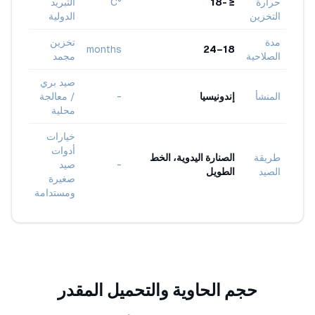
حرارة
≤ -18
°C
التبريد
التخزين
الدولية
مدة
تخزين
months
18–24
الصلاحية
مجمد
صيد بري
المنشأ
إندونيسيا
-
/ معالجة
محلية
خيارات
أدوات
طريقة
الصنارة اليدوية، الخط
-
صيد
الصيد
الطويل
صغيرة
ومستدامة
حجم الحاوية والتحميل المقدر