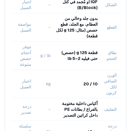
IQF أو مُجمد في كتل
اختيار
الشكل
-
(B/Block)
العميل
بدون جلد وخالي من
العظام، مع الجلد، قطع
مواصفة
القطع
-
حصص (مثال: 125 g لكل
العميل
قطعة)
تتوفر
نطاق
قطعة 125 g (حصص)
أحجام
g / lb
الحجم
حتى فيليه 2–5 lb
حصص
متنوعة
الوزن
الصافي
اختيار
kg
10 / 20
لكل
العميل
كرتون
أكياس داخلية مختومة
درجة
التغليف
بالفراغ / بطانات PE
-
تصدير
داخل كراتين التصدير
درجة
سلسلة