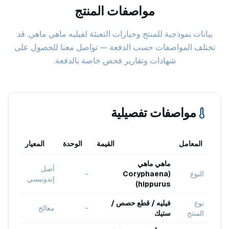
مواصفات المنتج
بيانات نموذجية للمنتج وخيارات التعبئة لفيليه ماهي ماهي. قد
تختلف المواصفات حسب الدفعة — تواصل معنا للحصول على
شهادات وتقارير فحص خاصة بالدفعة.
مواصفات تفصيلية
المعامل
القيمة
الوحدة
المعيار
ماهي ماهي
أصل
النوع
(Coryphaena
-
إندونيسي
hippurus)
نوع
فيليه / قطع حصص /
-
معالج
المنتج
ستيك