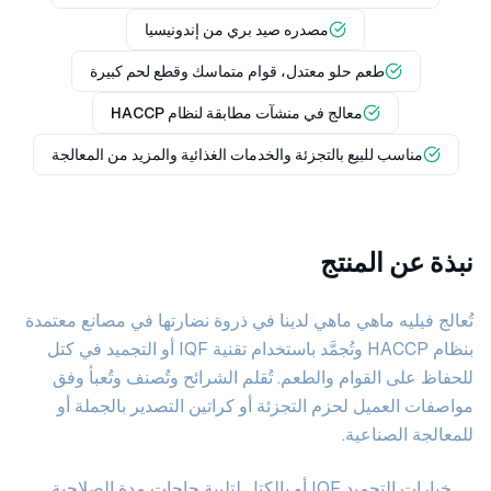
مصدره صيد بري من إندونيسيا
طعم حلو معتدل، قوام متماسك وقطع لحم كبيرة
معالج في منشآت مطابقة لنظام HACCP
مناسب للبيع بالتجزئة والخدمات الغذائية والمزيد من المعالجة
نبذة عن المنتج
تُعالج فيليه ماهي ماهي لدينا في ذروة نضارتها في مصانع معتمدة
بنظام HACCP وتُجمَّد باستخدام تقنية IQF أو التجميد في كتل
للحفاظ على القوام والطعم. تُقلم الشرائح وتُصنف وتُعبأ وفق
مواصفات العميل لحزم التجزئة أو كراتين التصدير بالجملة أو
للمعالجة الصناعية.
خيارات التجميد IQF أو بالكتل لتلبية حاجات مدة الصلاحية