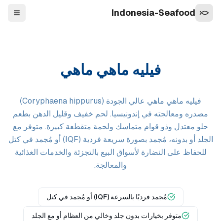
Indonesia-Seafood
التنقل
فيليه ماهي ماهي
فيليه ماهي ماهي عالي الجودة (Coryphaena hippurus)
مصدره ومعالجته في إندونيسيا. لحم خفيف وقليل الدهن بطعم
حلو معتدل وذو قوام متماسك ولحمة متقطعة كبيرة. متوفر مع
الجلد أو بدونه، مُجمد بصورة سريعة فردية (IQF) أو مُجمد في كتل
للحفاظ على النضارة لأسواق البيع بالتجزئة والخدمات الغذائية
والمعالجة.
مُجمد فرديًا بالسرعة (IQF) أو مُجمد في كتل
متوفر بخيارات بدون جلد وخالي من العظام أو مع الجلد