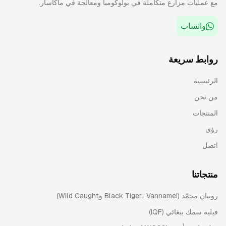
مع عمليات مزارع متكاملة في بولوكومبا ومعالجة في ماكاسار.
واتساب
روابط سريعة
الرئيسية
من نحن
المنتجات
رؤى
اتصل
منتجاتنا
روبيان مجمّد (Black Tiger، Vannamei وWild Caught)
فيليه سمك ببغائي (IQF)