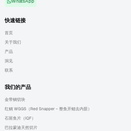
WhatsApp
快速链接
首页
关于我们
产品
洞见
联系
我们的产品
金带鲷切块
红鲷 WGGS（Red Snapper - 整鱼开鳃去内脏）
石斑鱼片（IQF）
巴拉蒙迪天然切片