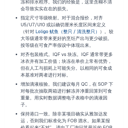
冻和排水程序。我们的经验是，这里含糊不清
会导致实实在在的损失。
指定尺寸等级映射。对于混合报价，对齐
U5/U7/U10 或以确切厘米长度区间来定义
（针对
Loligo 鱿鱼（整只 / 清洗整只）
）。较
大等级通常带来更好的烹饪产出与更少破损。
按等级在可食产率假设中体现出来。
对齐包装格式。IQF vs 块冻。IQF 通常带更多
冰衣并有加工价值；块冻在单价上常有优势，
但在人工与损耗上可能失分。以相同的可食成
本基准对两者进行对标。
增加滴液核验。我们建议每月 QC，在 SOP 下
对每批次抽取两箱进行解冻并净重回算到可食
重量。用实时数据调整电子表格中的滴液因
子。
保持港口一致。除非某项目确实从雅加达发
运，否则我们标准化为 FOB 泗水。如果某报
价看起来“不对”，请向工厂询问其最近的 FOB