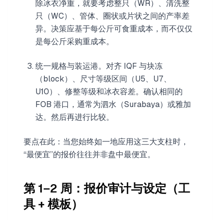
除冰衣净重，就要考虑整只（WR）、清洗整
只（WC）、管体、圈状或片状之间的产率差
异。决策应基于每公斤可食重成本，而不仅仅
是每公斤采购重成本。
统一规格与装运港。对齐 IQF 与块冻
（block）、尺寸等级区间（U5、U7、
U10）、修整等级和冰衣容差。确认相同的
FOB 港口，通常为泗水（Surabaya）或雅加
达。然后再进行比较。
要点在此：当您始终如一地应用这三大支柱时，
“最便宜”的报价往往并非盘中最便宜。
第 1–2 周：报价审计与设定（工
具 + 模板）