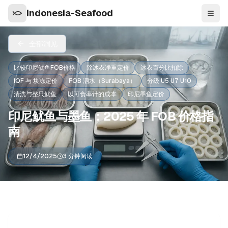
Indonesia-Seafood
导航
全部洞见
比较印尼鱿鱼FOB价格
除冰衣净重定价
冰衣百分比扣除
IQF 与 块冻定价
FOB 泗水（Surabaya）
分级 U5 U7 U10
清洗与整只鱿鱼
以可食率计的成本
印尼墨鱼定价
印尼鱿鱼与墨鱼：2025 年 FOB 价格指
南
12/4/2025
3 分钟阅读