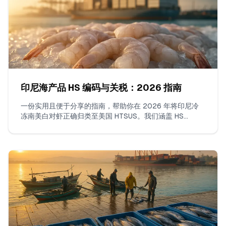
印尼海产品 HS 编码与关税：2026 指南
一份实用且便于分享的指南，帮助你在 2026 年将印尼冷
冻南美白对虾正确归类至美国 HTSUS。我们涵盖 HS
0306.17 与 1605 的判定、去壳去肠与带壳的区分、保
尾、盐/STPP 的影响、如何计算关税 + MPF/HMF，以及如
何核查贸易救济——并附上清晰的实务示例。