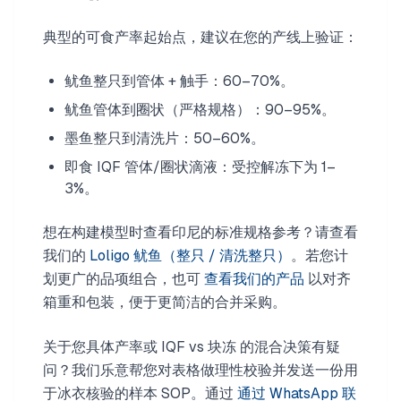
典型的可食产率起始点，建议在您的产线上验证：
鱿鱼整只到管体 + 触手：60–70%。
鱿鱼管体到圈状（严格规格）：90–95%。
墨鱼整只到清洗片：50–60%。
即食 IQF 管体/圈状滴液：受控解冻下为 1–
3%。
想在构建模型时查看印尼的标准规格参考？请查看
我们的
Loligo 鱿鱼（整只 / 清洗整只）
。若您计
划更广的品项组合，也可
查看我们的产品
以对齐
箱重和包装，便于更简洁的合并采购。
关于您具体产率或 IQF vs 块冻 的混合决策有疑
问？我们乐意帮您对表格做理性校验并发送一份用
于冰衣核验的样本 SOP。通过
通过 WhatsApp 联