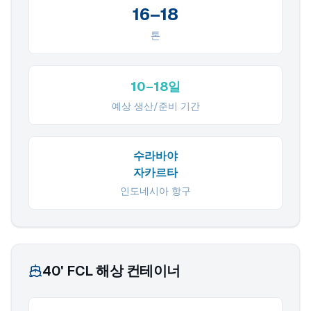
16–18
톤
10–18일
예상 생산/준비 기간
수라바야
자카르타
인도네시아 항구
40' FCL 해상 컨테이너