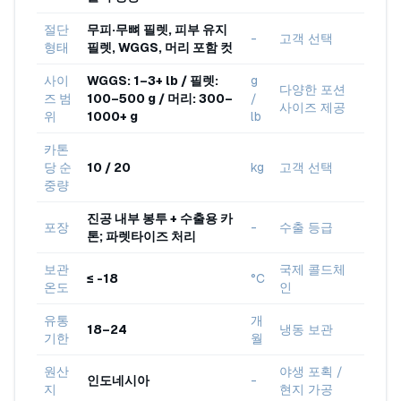
절단
무피·무뼈 필렛, 피부 유지
-
고객 선택
형태
필렛, WGGS, 머리 포함 컷
사이
WGGS: 1–3+ lb / 필렛:
g
다양한 포션
즈 범
100–500 g / 머리: 300–
/
사이즈 제공
위
1000+ g
lb
카톤
당 순
10 / 20
kg
고객 선택
중량
진공 내부 봉투 + 수출용 카
포장
-
수출 등급
톤; 파렛타이즈 처리
보관
국제 콜드체
≤ -18
°C
온도
인
유통
개
18–24
냉동 보관
기한
월
원산
야생 포획 /
인도네시아
-
지
현지 가공