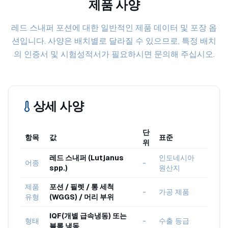
제품 사양
레드 스내퍼 포션에 대한 일반적인 제품 데이터 및 포장 옵
션입니다. 사양은 배치별로 달라질 수 있으므로, 특정 배치
의 인증서 및 시험성적서가 필요하시면 문의해 주십시오.
상세 사양
단
항목
값
표준
위
레드 스내퍼 (Lutjanus
인도네시아
어종
-
spp.)
원산지
제품
포션 / 필렛 / 통 세척
-
가공 제품
유형
(WGGS) / 머리 부위
IQF(개별 급속냉동) 또는
형태
-
수출 등급
블록 냉동