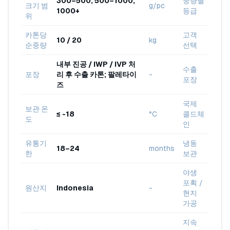
300–500, 500–1000,
중량별
크기 범
g/pc
1000+
등급
위
카톤당
고객
10 / 20
kg
순중량
선택
내부 진공 / IWP / IVP 처
수출
포장
리 후 수출 카톤; 팔레타이
-
포장
즈
국제
보관 온
≤ -18
°C
콜드체
도
인
유통기
냉동
18–24
months
한
보관
야생
포획 /
원산지
Indonesia
-
현지
가공
지속