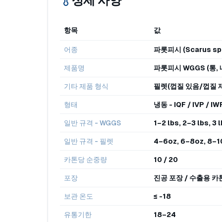
상세 사양
항목
값
어종
파롯피시 (Scarus spp
제품명
파롯피시 WGGS (통, 
기타 제품 형식
필렛(껍질 있음/껍질 
형태
냉동 - IQF / IVP / IW
일반 규격 - WGGS
1–2 lbs, 2–3 lbs, 3
일반 규격 - 필렛
4–6oz, 6–8oz, 8–1
카톤당 순중량
10 / 20
포장
진공 포장 / 수출용 
보관 온도
≤ -18
유통기한
18–24