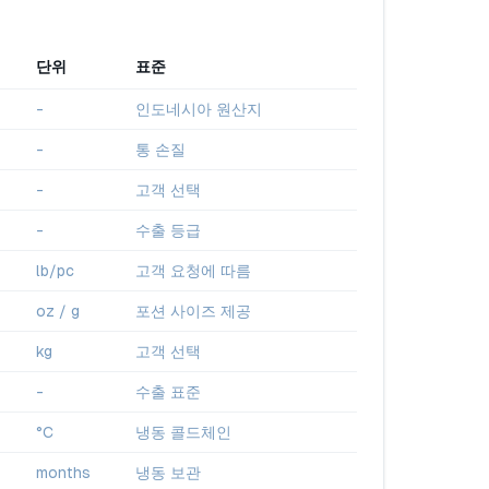
단위
표준
-
인도네시아 원산지
-
통 손질
-
고객 선택
-
수출 등급
lb/pc
고객 요청에 따름
oz / g
포션 사이즈 제공
kg
고객 선택
-
수출 표준
°C
냉동 콜드체인
months
냉동 보관