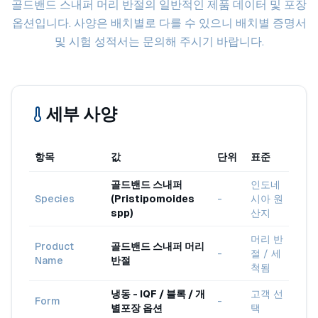
골드밴드 스내퍼 머리 반절의 일반적인 제품 데이터 및 포장
옵션입니다. 사양은 배치별로 다를 수 있으니 배치별 증명서
및 시험 성적서는 문의해 주시기 바랍니다.
세부 사양
항목
값
단위
표준
골드밴드 스내퍼
인도네
Species
(Pristipomoides
-
시아 원
spp)
산지
머리 반
Product
골드밴드 스내퍼 머리
-
절 / 세
Name
반절
척됨
냉동 - IQF / 블록 / 개
고객 선
Form
-
별포장 옵션
택