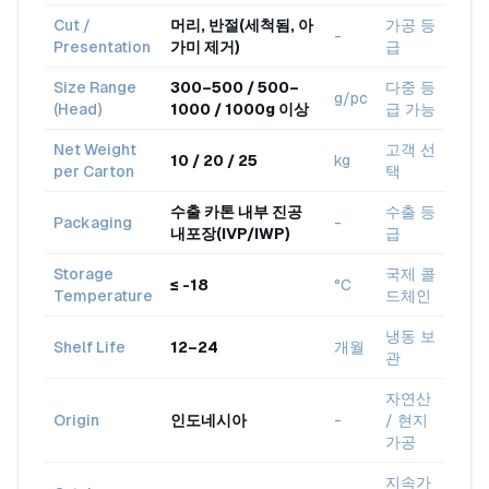
Cut /
머리, 반절(세척됨, 아
가공 등
-
Presentation
가미 제거)
급
Size Range
300–500 / 500–
다중 등
g/pc
(Head)
1000 / 1000g 이상
급 가능
Net Weight
고객 선
10 / 20 / 25
kg
per Carton
택
수출 카톤 내부 진공
수출 등
Packaging
-
내포장(IVP/IWP)
급
Storage
국제 콜
≤ -18
°C
Temperature
드체인
냉동 보
Shelf Life
12–24
개월
관
자연산
Origin
인도네시아
-
/ 현지
가공
지속가