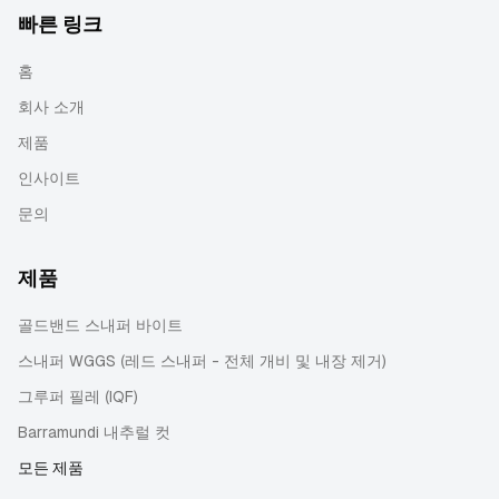
빠른 링크
홈
회사 소개
제품
인사이트
문의
제품
골드밴드 스내퍼 바이트
스내퍼 WGGS (레드 스내퍼 - 전체 개비 및 내장 제거)
그루퍼 필레 (IQF)
Barramundi 내추럴 컷
모든 제품