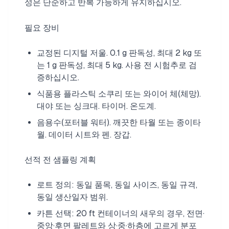
성은 단순하고 반복 가능하게 유지하십시오.
필요 장비
교정된 디지털 저울. 0.1 g 판독성, 최대 2 kg 또
는 1 g 판독성, 최대 5 kg. 사용 전 시험추로 검
증하십시오.
식품용 플라스틱 소쿠리 또는 와이어 체(체망).
대야 또는 싱크대. 타이머. 온도계.
음용수(포터블 워터). 깨끗한 타월 또는 종이타
월. 데이터 시트와 펜. 장갑.
선적 전 샘플링 계획
로트 정의: 동일 품목, 동일 사이즈, 동일 규격,
동일 생산일자 범위.
카튼 선택: 20 ft 컨테이너의 새우의 경우, 전면·
중앙·후면 팔레트와 상·중·하층에 고르게 분포