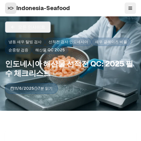
Indonesia-Seafood
탐색
모든 인사이트
냉동 새우 탈빙 검사
선적전 검사 인도네시아
새우 글레이즈 비율
순중량 검증
해산물 QC 2025
인도네시아 해산물 선적전 QC: 2025 필
수 체크리스트
11/6/2025
7분 읽기