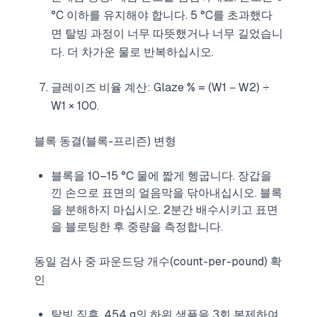
°C 이하를 유지해야 합니다. 5 °C를 초과했다
면 탈빙 과정이 너무 따뜻했거나 너무 길었습니
다. 더 차가운 물로 반복하십시오.
글레이즈 비율 계산: Glaze % = (W1 − W2) ÷
W1 × 100.
블록 동결(블록-프리즌) 변형
블록을 10–15 °C 물에 짧게 헹굽니다. 장갑을
낀 손으로 표면의 얼음막을 닦아내십시오. 블록
을 분해하지 마십시오. 2분간 배수시키고 표면
을 블로팅한 후 중량을 측정합니다.
동일 검사 중 파운드당 개수(count-per-pound) 확
인
탈빙 직후, 454 g의 하위 샘플을 3회 복제하여