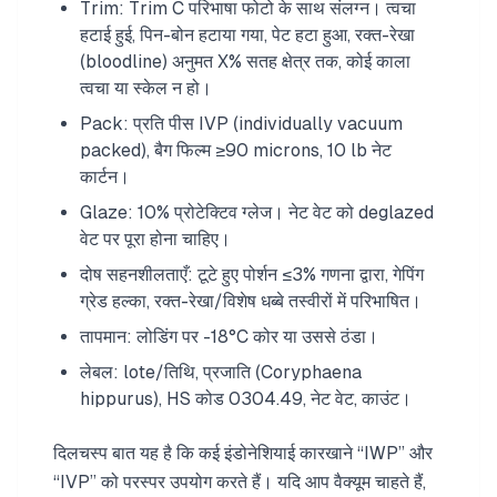
Trim: Trim C परिभाषा फोटो के साथ संलग्न। त्वचा
हटाई हुई, पिन-बोन हटाया गया, पेट हटा हुआ, रक्त-रेखा
(bloodline) अनुमत X% सतह क्षेत्र तक, कोई काला
त्वचा या स्केल न हो।
Pack: प्रति पीस IVP (individually vacuum
packed), बैग फिल्म ≥90 microns, 10 lb नेट
कार्टन।
Glaze: 10% प्रोटेक्टिव ग्लेज। नेट वेट को deglazed
वेट पर पूरा होना चाहिए।
दोष सहनशीलताएँ: टूटे हुए पोर्शन ≤3% गणना द्वारा, गेपिंग
ग्रेड हल्का, रक्त-रेखा/विशेष धब्बे तस्वीरों में परिभाषित।
तापमान: लोडिंग पर -18°C कोर या उससे ठंडा।
लेबल: lote/तिथि, प्रजाति (Coryphaena
hippurus), HS कोड 0304.49, नेट वेट, काउंट।
दिलचस्प बात यह है कि कई इंडोनेशियाई कारखाने “IWP” और
“IVP” को परस्पर उपयोग करते हैं। यदि आप वैक्यूम चाहते हैं,