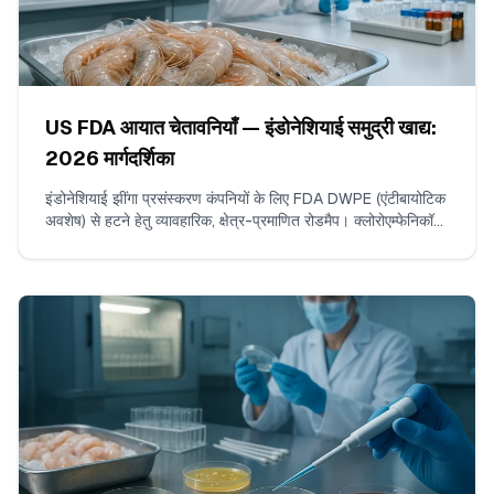
US FDA आयात चेतावनियाँ — इंडोनेशियाई समुद्री खाद्य:
2026 मार्गदर्शिका
इंडोनेशियाई झींगा प्रसंस्करण कंपनियों के लिए FDA DWPE (एंटीबायोटिक
अवशेष) से हटने हेतु व्यावहारिक, क्षेत्र-प्रमाणित रोडमैप। क्लोरोएम्फेनिकॉल
और नाइट्रोफ्यूरन्स के लिए ISO/IEC 17025 परीक्षण, लगातार गैर-
उल्लंघनकारी शिपमेंट्स का निर्माण, सबूत-पैकेज संकलन, और FDA के साथ
संवाद करने के तरीके शामिल हैं।