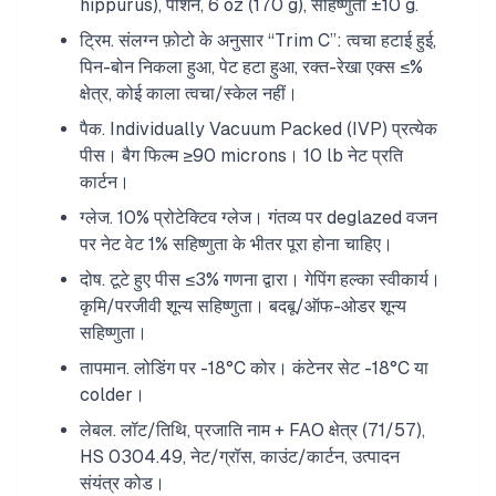
hippurus), पोर्शन, 6 oz (170 g), सहिष्णुता ±10 g.
ट्रिम. संलग्न फ़ोटो के अनुसार “Trim C”: त्वचा हटाई हुई,
पिन-बोन निकला हुआ, पेट हटा हुआ, रक्त-रेखा एक्स ≤%
क्षेत्र, कोई काला त्वचा/स्केल नहीं।
पैक. Individually Vacuum Packed (IVP) प्रत्येक
पीस। बैग फिल्म ≥90 microns। 10 lb नेट प्रति
कार्टन।
ग्लेज. 10% प्रोटेक्टिव ग्लेज। गंतव्य पर deglazed वजन
पर नेट वेट 1% सहिष्णुता के भीतर पूरा होना चाहिए।
दोष. टूटे हुए पीस ≤3% गणना द्वारा। गेपिंग हल्का स्वीकार्य।
कृमि/परजीवी शून्य सहिष्णुता। बदबू/ऑफ-ओडर शून्य
सहिष्णुता।
तापमान. लोडिंग पर -18°C कोर। कंटेनर सेट -18°C या
colder।
लेबल. लॉट/तिथि, प्रजाति नाम + FAO क्षेत्र (71/57),
HS 0304.49, नेट/ग्रॉस, काउंट/कार्टन, उत्पादन
संयंत्र कोड।