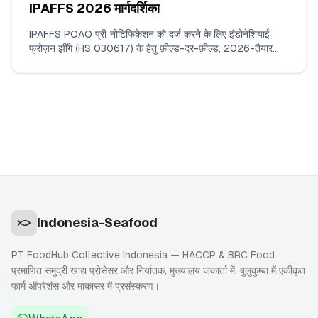
IPAFFS 2026 मार्गदर्शिका
IPAFFS POAO प्री‑नोटिफिकेशन को दर्ज करने के लिए इंडोनेशियाई
फ्रोज़न झींगे (HS 030617) के हेतु फ़ील्ड-दर-फ़ील्ड, 2026-तैयार
वॉकथ्रू। क्या दर्ज करें, कौन‑से दस्तावेज़ अपलोड करें, सही कमोडिटी कोड
और BCP कैसे चुनें, और वे मिसमैच जिनसे वास्तव में देरी होती है।
Indonesia-Seafood
PT FoodHub Collective Indonesia — HACCP & BRC Food
प्रमाणित समुद्री खाद्य प्रोसेसर और निर्यातक, मुख्यालय जकार्ता में, बुलुकुम्बा में एकीकृत
फार्म ऑपरेशंस और माकासर में प्रसंस्करण।