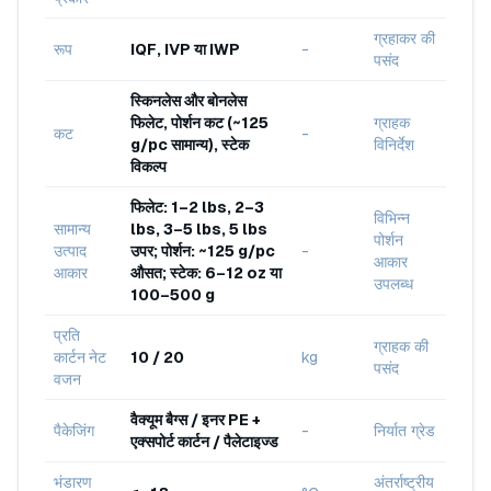
ग्रहाकर की
रूप
IQF, IVP या IWP
-
पसंद
स्किनलेस और बोनलेस
फिलेट, पोर्शन कट (~125
ग्राहक
कट
-
g/pc सामान्य), स्टेक
विनिर्देश
विकल्प
फिलेट: 1–2 lbs, 2–3
विभिन्न
सामान्य
lbs, 3–5 lbs, 5 lbs
पोर्शन
उत्पाद
उपर; पोर्शन: ~125 g/pc
-
आकार
आकार
औसत; स्टेक: 6–12 oz या
उपलब्ध
100–500 g
प्रति
ग्राहक की
कार्टन नेट
10 / 20
kg
पसंद
वजन
वैक्यूम बैग्स / इनर PE +
पैकेजिंग
-
निर्यात ग्रेड
एक्सपोर्ट कार्टन / पैलेटाइज्ड
भंडारण
अंतर्राष्ट्रीय