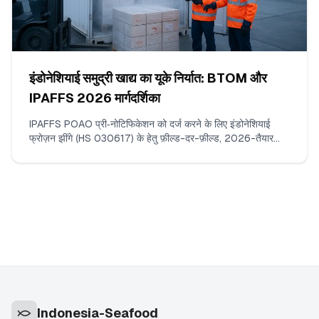
इंडोनेशियाई समुद्री खाद्य का यूके निर्यात: BTOM और
IPAFFS 2026 मार्गदर्शिका
IPAFFS POAO प्री‑नोटिफिकेशन को दर्ज करने के लिए इंडोनेशियाई
फ्रोज़न झींगे (HS 030617) के हेतु फ़ील्ड-दर-फ़ील्ड, 2026-तैयार
वॉकथ्रू। क्या दर्ज करें, कौन‑से दस्तावेज़ अपलोड करें, सही कमोडिटी कोड
और BCP कैसे चुनें, और वे मिसमैच जिनसे वास्तव में देरी होती है।
Indonesia-Seafood