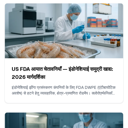
US FDA आयात चेतावनियाँ — इंडोनेशियाई समुद्री खाद्य:
2026 मार्गदर्शिका
इंडोनेशियाई झींगा प्रसंस्करण कंपनियों के लिए FDA DWPE (एंटीबायोटिक
अवशेष) से हटने हेतु व्यावहारिक, क्षेत्र-प्रमाणित रोडमैप। क्लोरोएम्फेनिकॉल
और नाइट्रोफ्यूरन्स के लिए ISO/IEC 17025 परीक्षण, लगातार गैर-
उल्लंघनकारी शिपमेंट्स का निर्माण, सबूत-पैकेज संकलन, और FDA के साथ
संवाद करने के तरीके शामिल हैं।