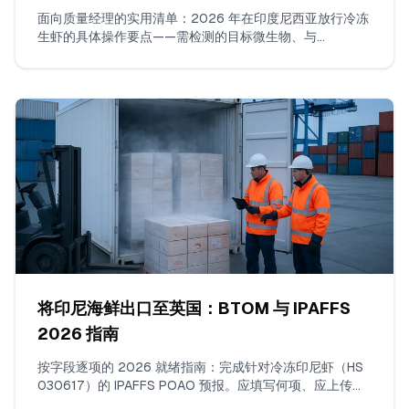
面向质量经理的实用清单：2026 年在印度尼西亚放行冷冻
生虾的具体操作要点——需检测的目标微生物、与
SNI/BPOM 对齐的 n/c/m/M 工作限值、被接受的实验室方
法、每批样本数量、边缘结果的判定规则以及 COA 必须包
含的内容。
将印尼海鲜出口至英国：BTOM 与 IPAFFS
2026 指南
按字段逐项的 2026 就绪指南：完成针对冷冻印尼虾（HS
030617）的 IPAFFS POAO 预报。应填写何项、应上传哪
些文件、如何选择正确的商品编码与 BCP，以及实际会触