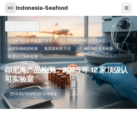
Indonesia-Seafood
导航
全部洞见
印尼虾类抗生素检测实验室
ISO 17025 KAN 认可实验室
硝基呋喃残留检测
氯霉素检测 印尼
LC-MS/MS 虾类检测
欧盟出口海鲜检测
印尼海产品检测：2025 年 12 家顶级认
可实验室
11/23/2025
2 分钟阅读