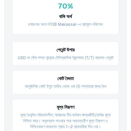
70%
বাকি অর্থ
চলাচলের আগে FOB Makassar-এ ব্যালান্স পরিশোধ
পেমেন্ট উপায়
USD বা যৌথ সম্মত মুদ্রায় টেলিগ্রাফিক ট্রান্সফার (T/T) মারফত পেমেন্ট
কোট বৈধতা
আনুষ্ঠানিক কোট ইস্যু তারিখ থেকে এক (1) সপ্তাহের জন্য বৈধ
মূল্য নিরূপণ
মূল্য দৈনন্দিন পরিবর্তনশীল; আমাদের টিম বর্তমান মৎস্যজীবী/চাষির মূল্য
নিশ্চিত করে। অনুসন্ধান পাওয়ার পরে অভ্যন্তরীণ মূল্য নিরূপণ ও
নিশ্চিতকরণ সাধারণত প্রায় 1–2 ব্যবসায়িক দিন নেয়।