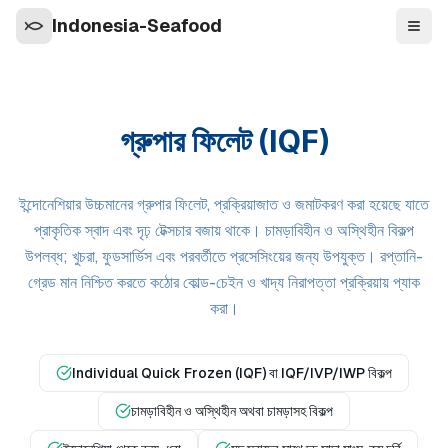
Indonesia-Seafood
নেভিগে
গ্রুপার ফিলেট (IQF)
ইন্দোনেশিয়ার উচ্চমানের গ্রুপার ফিলেট, প্রক্রিয়াজাত ও জমাটকরণ করা হয়েছে যাতে
প্রাকৃতিক স্বাদ এবং দৃঢ় টেক্সচার বজায় থাকে। চামড়াবিহীন ও অস্থিহীন বিকল্প
উপলব্ধ; খুচরা, ফুডসার্ভিস এবং পরবর্তীতে প্রসেসিংয়ের জন্য উপযুক্ত। রপ্তানি-
গ্রেড মান নিশ্চিত করতে কঠোর কোল্ড-চেইন ও খাদ্য নিরাপত্তা প্রক্রিয়ায় প্যাক
করা।
Individual Quick Frozen (IQF) বা IQF/IVP/IWP বিকল্প
চামড়াবিহীন ও অস্থিহীন অথবা চামড়াসহ বিকল্প