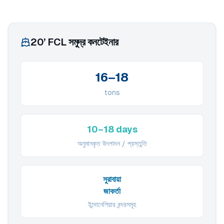
20’ FCL সমুদ্র কনটেইনার
16–18
tons
10–18 days
অনুমানকৃত উৎপাদন / প্রস্তুতি
সুরাবায়া
জাকর্তা
ইন্দোনেশিয়ার বন্দরসমূহ