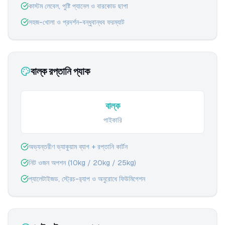
কাস্টম লেবেল, পুষ্টি প্যানেল ও বারকোড ছাপা
সহজ-খোলা ও প্রদর্শন-বন্ধুবান্ধব ফরম্যাট
বাল্ক রপ্তানি প্যাক
বাল্ক
পাইকারি
অভ্যন্তরীণ ভ্যাকুয়াম ব্যাগ + রপ্তানি কার্টন
নিট ওজন অপশন (10kg / 20kg / 25kg)
প্যালেটাইজড, স্ট্রেচ-র‍্যাপ ও অনুরোধে ফিউমিগেশন