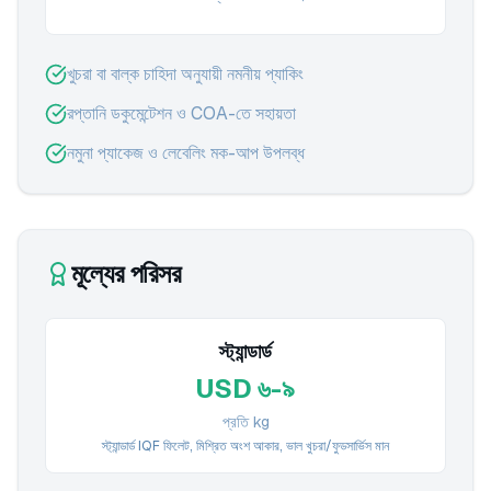
খুচরা বা বাল্ক চাহিদা অনুযায়ী নমনীয় প্যাকিং
রপ্তানি ডকুমেন্টেশন ও COA-তে সহায়তা
নমুনা প্যাকেজ ও লেবেলিং মক-আপ উপলব্ধ
মূল্যের পরিসর
স্ট্যান্ডার্ড
USD ৬-৯
প্রতি kg
স্ট্যান্ডার্ড IQF ফিলেট, মিশ্রিত অংশ আকার, ভাল খুচরা/ফুডসার্ভিস মান