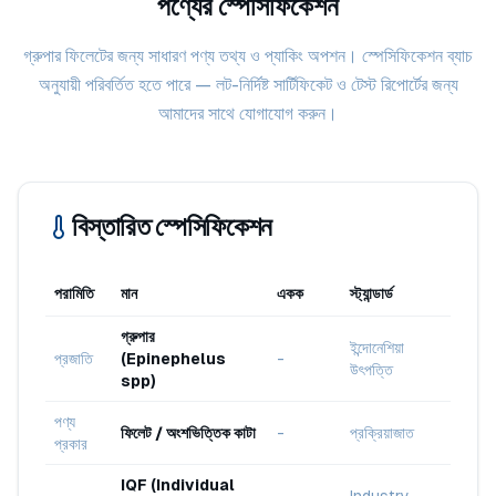
পণ্যের স্পেসিফিকেশন
গ্রুপার ফিলেটের জন্য সাধারণ পণ্য তথ্য ও প্যাকিং অপশন। স্পেসিফিকেশন ব্যাচ
অনুযায়ী পরিবর্তিত হতে পারে — লট-নির্দিষ্ট সার্টিফিকেট ও টেস্ট রিপোর্টের জন্য
আমাদের সাথে যোগাযোগ করুন।
বিস্তারিত স্পেসিফিকেশন
পরামিতি
মান
একক
স্ট্যান্ডার্ড
গ্রুপার
ইন্দোনেশিয়া
প্রজাতি
(Epinephelus
-
উৎপত্তি
spp)
পণ্য
ফিলেট / অংশভিত্তিক কাটা
-
প্রক্রিয়াজাত
প্রকার
IQF (Individual