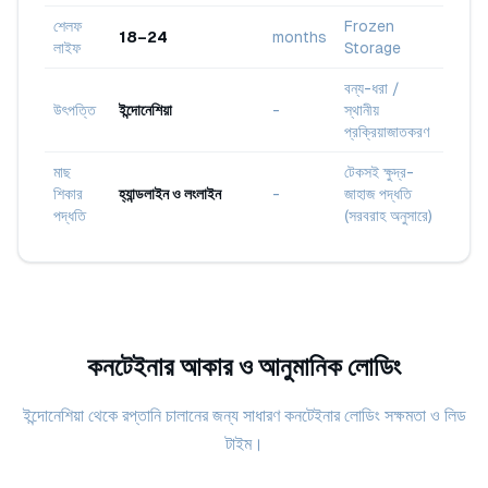
শেলফ
Frozen
18–24
months
লাইফ
Storage
বন্য-ধরা /
উৎপত্তি
ইন্দোনেশিয়া
-
স্থানীয়
প্রক্রিয়াজাতকরণ
মাছ
টেকসই ক্ষুদ্র-
শিকার
হ্যান্ডলাইন ও লংলাইন
-
জাহাজ পদ্ধতি
পদ্ধতি
(সরবরাহ অনুসারে)
কনটেইনার আকার ও আনুমানিক লোডিং
ইন্দোনেশিয়া থেকে রপ্তানি চালানের জন্য সাধারণ কনটেইনার লোডিং সক্ষমতা ও লিড
টাইম।