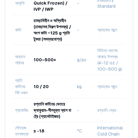
Industry
আকৃতি
Quick Frozen) /
-
Standard
IVP / IWP
চামড়াবিহীন ও অস্থিহীন
(চামড়াসহ বিকল্প উপলব্ধ) /
কাটা
-
গ্রাহকের পছন্দ
অংশ কাটা ~125 g প্রতি
টুকরা (সমন্বয়যোগ্য)
বিভিন্ন অংশের
আয়তন
আকার উপলব্ধ
100–500+
g/pc
পরিসর
(4–12 oz /
100–500 g)
প্রতি
কার্টনের
10 / 20
kg
গ্রাহকের পছন্দ
নিট ওজন
রপ্তানি কার্টনের ভেতরে
প্যাকেজিং
ভ্যাকুয়াম-সীলযুক্ত ব্যাগ বা
-
রপ্তানি গ্রেড
ট্রে (প্যালেটাইজড)
স্টোরেজ
International
≤ -18
°C
তাপমাত্রা
Cold Chain