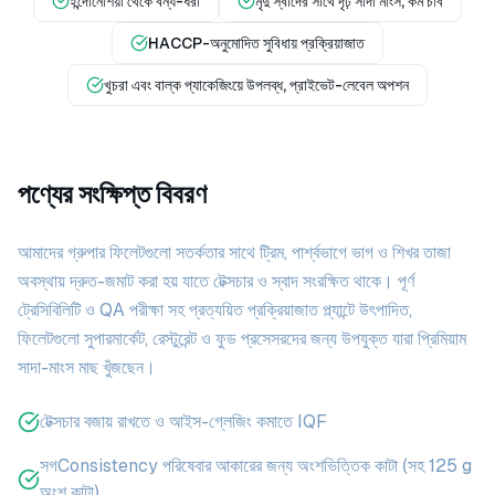
ইন্দোনেশিয়া থেকে বন্য-ধরা
মৃদু স্বাদের সাথে দৃঢ় সাদা মাংস, কম চর্বি
HACCP-অনুমোদিত সুবিধায় প্রক্রিয়াজাত
খুচরা এবং বাল্ক প্যাকেজিংয়ে উপলব্ধ, প্রাইভেট-লেবেল অপশন
পণ্যের সংক্ষিপ্ত বিবরণ
আমাদের গ্রুপার ফিলেটগুলো সতর্কতার সাথে ট্রিম, পার্শ্বভাগে ভাগ ও শিখর তাজা
অবস্থায় দ্রুত-জমাট করা হয় যাতে টেক্সচার ও স্বাদ সংরক্ষিত থাকে। পূর্ণ
ট্রেসিবিলিটি ও QA পরীক্ষা সহ প্রত্যয়িত প্রক্রিয়াজাত প্ল্যান্টে উৎপাদিত,
ফিলেটগুলো সুপারমার্কেট, রেস্টুরেন্ট ও ফুড প্রসেসরদের জন্য উপযুক্ত যারা প্রিমিয়াম
সাদা-মাংস মাছ খুঁজছেন।
টেক্সচার বজায় রাখতে ও আইস-গ্লেজিং কমাতে IQF
সগConsistency পরিষেবার আকারের জন্য অংশভিত্তিক কাটা (সহ 125 g
অংশ কাটা)