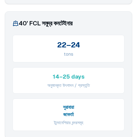
40’ FCL সমুদ্র কনটেইনার
22–24
tons
14–25 days
অনুমানকৃত উৎপাদন / প্রস্তুতি
সুরাবায়া
জাকর্তা
ইন্দোনেশিয়ার বন্দরসমূহ