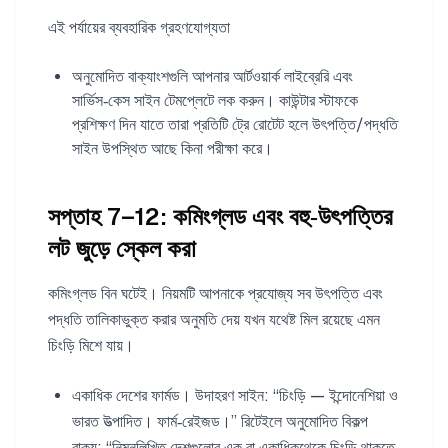
এই পর্যায়ের ব্যবহারিক গ্রহণযোগ্যতা
অনুমোদিত বাক্যাংশগুলি আপনার আর্টওয়ার্ক লাইব্রেরি এবং
সার্ভিস‑কেস সাইন টেমপ্লেটে লক করুন। কাউন্টার স্টাফকে
প্রশিক্ষণ দিন যাতে তারা প্রতিটি ট্রে রোটেট হলে উৎপত্তি/পদ্ধতি
সাইন উপস্থিত আছে কিনা পরীক্ষা করে।
সপ্তাহ 7–12: কমিংগ্লড এবং বহু‑উৎপত্তির
লট জুড়ে স্কেল করা
কমিংগ্লড বিন ঘটেই। নিয়মটি আপনাকে প্রযোজ্য সব উৎপত্তি এবং
পদ্ধতি তালিকাভুক্ত করার অনুমতি দেয় যখন যথেষ্ট মিল রয়েছে এমন
চিংড়ি মিশে যায়।
একাধিক দেশের ফার্মড। উদাহরণ সাইন: “চিংড়ি — ইন্দোনেশিয়া ও
ভারত উত্পাদিত। ফার্ম‑রেইজড।” রিটেইলে অনুমোদিত বিকল্প
বাক্য: “নিম্নলিখিত দেশগুলোর এক বা একাধিকথেকে চিংড়ি থাকতে