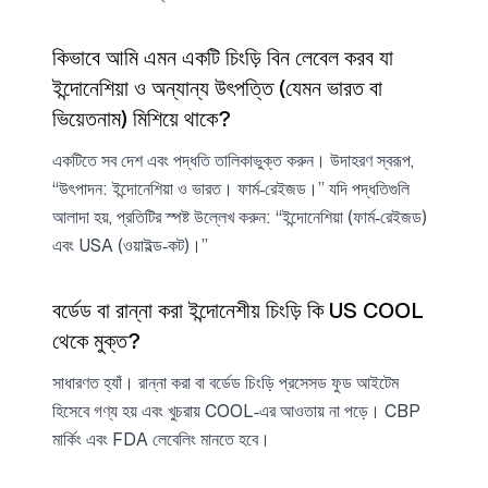
কিভাবে আমি এমন একটি চিংড়ি বিন লেবেল করব যা
ইন্দোনেশিয়া ও অন্যান্য উৎপত্তি (যেমন ভারত বা
ভিয়েতনাম) মিশিয়ে থাকে?
একটিতে সব দেশ এবং পদ্ধতি তালিকাভুক্ত করুন। উদাহরণ স্বরূপ,
“উৎপাদন: ইন্দোনেশিয়া ও ভারত। ফার্ম‑রেইজড।” যদি পদ্ধতিগুলি
আলাদা হয়, প্রতিটির স্পষ্ট উল্লেখ করুন: “ইন্দোনেশিয়া (ফার্ম‑রেইজড)
এবং USA (ওয়াইল্ড‑কট)।”
বর্ডেড বা রান্না করা ইন্দোনেশীয় চিংড়ি কি US COOL
থেকে মুক্ত?
সাধারণত হ্যাঁ। রান্না করা বা বর্ডেড চিংড়ি প্রসেসড ফুড আইটেম
হিসেবে গণ্য হয় এবং খুচরায় COOL‑এর আওতায় না পড়ে। CBP
মার্কিং এবং FDA লেবেলিং মানতে হবে।