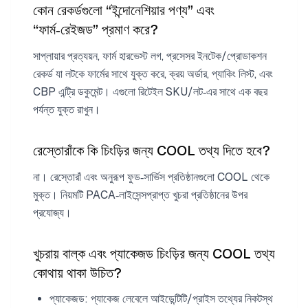
কোন রেকর্ডগুলো “ইন্দোনেশিয়ার পণ্য” এবং
“ফার্ম‑রেইজড” প্রমাণ করে?
সাপ্লায়ার প্রত্যয়ন, ফার্ম হারভেস্ট লগ, প্রসেসর ইনটেক/প্রোডাকশন
রেকর্ড যা লটকে ফার্মের সাথে যুক্ত করে, ক্রয় অর্ডার, প্যাকিং লিস্ট, এবং
CBP এন্ট্রি ডকুমেন্ট। এগুলো রিটেইল SKU/লট‑এর সাথে এক বছর
পর্যন্ত যুক্ত রাখুন।
রেস্তোরাঁকে কি চিংড়ির জন্য COOL তথ্য দিতে হবে?
না। রেস্তোরাঁ এবং অনুরূপ ফুড‑সার্ভিস প্রতিষ্ঠানগুলো COOL থেকে
মুক্ত। নিয়মটি PACA‑লাইসেন্সপ্রাপ্ত খুচরা প্রতিষ্ঠানের উপর
প্রযোজ্য।
খুচরায় বাল্ক এবং প্যাকেজড চিংড়ির জন্য COOL তথ্য
কোথায় থাকা উচিত?
প্যাকেজড: প্যাকেজ লেবেলে আইডেন্টিটি/প্রাইস তথ্যের নিকটস্থ