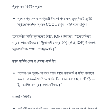
প্রিপ্যাকড রিটেইল প্যাক
প্রধান প্যানেল বা পার্শ্ববর্তী ইনফো প্যানেলে, মূল্য/আইডেন্টিটি
বিবৃতির নিকটস্থ স্থানে COOL রাখুন। এটি সহজ রাখুন।
ইন্দোনেশীয় ফার্মড ভ্যাননেই (কাঁচা, IQF) উদাহরণ: “ইন্দোনেশিয়ার
পণ্য। ফার্ম‑রেইজড।” ইন্দোনেশীয় বন্য চিংড়ি (কাঁচা, IQF) উদাহরণ:
“ইন্দোনেশিয়ার পণ্য। ওয়াইল্ড‑কট।”
বাল্ক সার্ভিস কেস বা সেলফ‑সার্ভ বিন
পণ্যের এবং মূল্য‑এর সাথে সাথে সাথে প্লাকার্ড বা সাইন ব্যবহার
করুন। একক‑উৎপত্তির ফার্মড বিনের উদাহরণ সাইন: “চিংড়ি —
ইন্দোনেশিয়ার পণ্য। ফার্ম‑রেইজড।”
অনলাইন লিস্টিং
আইনটি খুচরায় পয়েন্ট‑অফ‑সেল লক্ষ্য করে। অনেক খুচরা বিক্রেতা