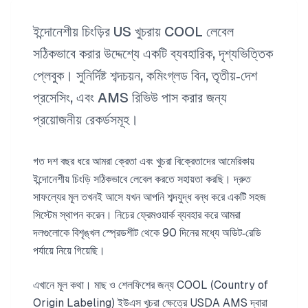
ইন্দোনেশীয় চিংড়ির US খুচরায় COOL লেবেল
সঠিকভাবে করার উদ্দেশ্যে একটি ব্যবহারিক, দৃশ্যভিত্তিক
প্লেবুক। সুনির্দিষ্ট শব্দচয়ন, কমিংগ্লড বিন, তৃতীয়‑দেশ
প্রসেসিং, এবং AMS রিভিউ পাস করার জন্য
প্রয়োজনীয় রেকর্ডসমূহ।
গত দশ বছর ধরে আমরা ক্রেতা এবং খুচরা বিক্রেতাদের আমেরিকায়
ইন্দোনেশীয় চিংড়ি সঠিকভাবে লেবেল করতে সহায়তা করছি। দ্রুত
সাফল্যের মূল তখনই আসে যখন আপনি শব্দযুদ্ধ বন্ধ করে একটি সহজ
সিস্টেম স্থাপন করেন। নিচের ফ্রেমওয়ার্ক ব্যবহার করে আমরা
দলগুলোকে বিশৃঙ্খল স্প্রেডশীট থেকে 90 দিনের মধ্যে অডিট‑রেডি
পর্যায়ে নিয়ে গিয়েছি।
এখানে মূল কথা। মাছ ও শেলফিশের জন্য COOL (Country of
Origin Labeling) ইউএস খুচরা ক্ষেত্রে USDA AMS দ্বারা