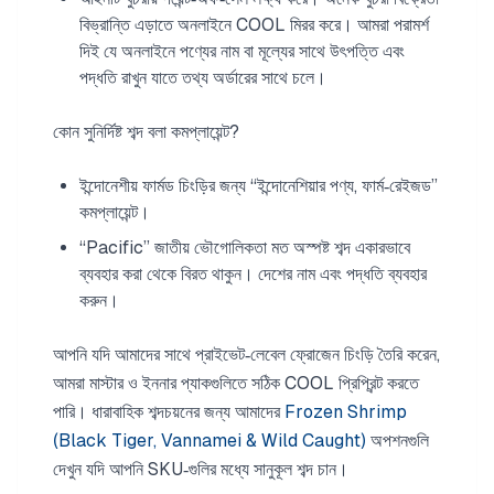
বিভ্রান্তি এড়াতে অনলাইনে COOL মিরর করে। আমরা পরামর্শ
দিই যে অনলাইনে পণ্যের নাম বা মূল্যের সাথে উৎপত্তি এবং
পদ্ধতি রাখুন যাতে তথ্য অর্ডারের সাথে চলে।
কোন সুনির্দিষ্ট শব্দ বলা কমপ্লায়েন্ট?
ইন্দোনেশীয় ফার্মড চিংড়ির জন্য “ইন্দোনেশিয়ার পণ্য, ফার্ম‑রেইজড”
কমপ্লায়েন্ট।
“Pacific” জাতীয় ভৌগোলিকতা মত অস্পষ্ট শব্দ একারভাবে
ব্যবহার করা থেকে বিরত থাকুন। দেশের নাম এবং পদ্ধতি ব্যবহার
করুন।
আপনি যদি আমাদের সাথে প্রাইভেট‑লেবেল ফ্রোজেন চিংড়ি তৈরি করেন,
আমরা মাস্টার ও ইননার প্যাকগুলিতে সঠিক COOL প্রিপ্রিন্ট করতে
পারি। ধারাবাহিক শব্দচয়নের জন্য আমাদের
Frozen Shrimp
(Black Tiger, Vannamei & Wild Caught)
অপশনগুলি
দেখুন যদি আপনি SKU‑গুলির মধ্যে সানুকূল শব্দ চান।