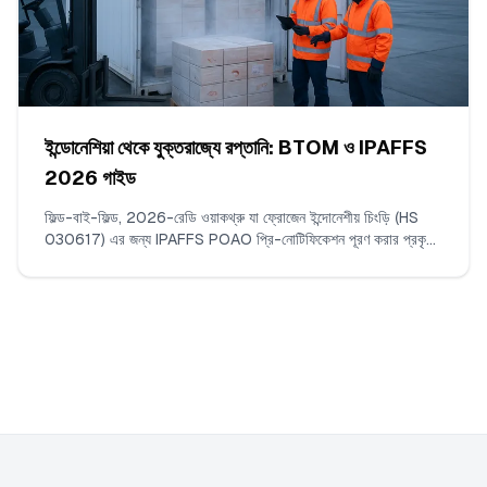
ইন্ডোনেশিয়া থেকে যুক্তরাজ্যে রপ্তানি: BTOM ও IPAFFS
2026 গাইড
ফিল্ড-বাই-ফিল্ড, 2026-রেডি ওয়াকথ্রু যা ফ্রোজেন ইন্দোনেশীয় চিংড়ি (HS
030617) এর জন্য IPAFFS POAO প্রি-নোটিফিকেশন পূরণ করার প্রকৃত
নির্দেশনা দেয়। কী প্রবেশ করাতে হবে, কোন ডকুমেন্ট আপলোড করবেন, সঠিক
কমোডিটি কোড ও BCP কিভাবে নির্বাচন করবেন, এবং কোন অনমিলগুলি
প্রকৃতপক্ষে বিলম্ব ঘটায়।