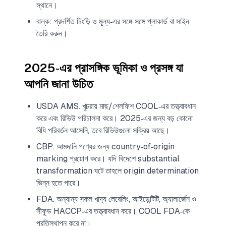
স্থানে।
বাল্ক: প্রদর্শিত চিংড়ি ও মূল্য‑এর সঙ্গে সঙ্গে প্লাকার্ড বা সাইন
তৈরি করুন।
2025‑এর প্রাসঙ্গিক ভূমিকা ও প্রসঙ্গ যা
আপনি জানা উচিত
USDA AMS. খুচরায় মাছ/শেলফিশ COOL‑এর তত্ত্বাবধান
করে এবং রিভিউ পরিচালনা করে। 2025‑এর জন্য বড় কোনো
বিধি পরিবর্তন আসেনি, তবে রিভিউগুলো সক্রিয় আছে।
CBP. আমদানি পণ্যের জন্য country‑of‑origin
marking প্রয়োগ করে। যদি বিদেশে substantial
transformation ঘটে তাহলে origin determination
ভিন্ন হতে পারে।
FDA. অন্যান্য সকল খাদ্য লেবেলিং, আইডেন্টিটি, অ্যালার্জেন ও
সীফুড HACCP‑এর তত্ত্বাবধান করে। COOL FDA‑কে
প্রতিস্থাপন করে না।