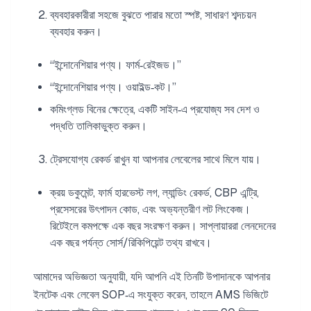
ব্যবহারকারীরা সহজে বুঝতে পারার মতো স্পষ্ট, সাধারণ শব্দচয়ন
ব্যবহার করুন।
“ইন্দোনেশিয়ার পণ্য। ফার্ম‑রেইজড।”
“ইন্দোনেশিয়ার পণ্য। ওয়াইল্ড‑কট।”
কমিংগ্লড বিনের ক্ষেত্রে, একটি সাইন‑এ প্রযোজ্য সব দেশ ও
পদ্ধতি তালিকাভুক্ত করুন।
ট্রেসযোগ্য রেকর্ড রাখুন যা আপনার লেবেলের সাথে মিলে যায়।
ক্রয় ডকুমেন্ট, ফার্ম হারভেস্ট লগ, ল্যান্ডিং রেকর্ড, CBP এন্ট্রি,
প্রসেসরের উৎপাদন কোড, এবং অভ্যন্তরীণ লট লিংকেজ।
রিটেইলে কমপক্ষে এক বছর সংরক্ষণ করুন। সাপ্লায়াররা লেনদেনের
এক বছর পর্যন্ত সোর্স/রিকিপিয়েন্ট তথ্য রাখবে।
আমাদের অভিজ্ঞতা অনুযায়ী, যদি আপনি এই তিনটি উপাদানকে আপনার
ইনটেক এবং লেবেল SOP‑এ সংযুক্ত করেন, তাহলে AMS ভিজিটে