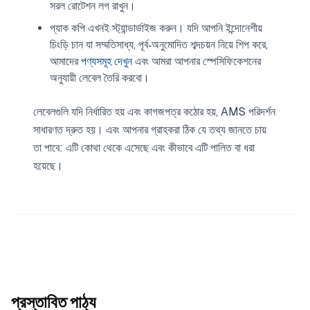
সরল রোটেশন লগ রাখুন।
প্যাক কপি এখনই স্ট্যান্ডার্ডাইজ করুন। যদি আপনি ইন্দোনেশীয়
চিংড়ি চান যা সম্মতিসাধ্য, পূর্ব‑অনুমোদিত শব্দচয়ন নিয়ে শিপ করে,
আমাদের
পণ্যসমূহ দেখুন
এবং আমরা আপনার স্পেসিফিকেশনের
অনুযায়ী লেবেল তৈরি করবো।
লেবেলগুলি যদি নির্ধারিত হয় এবং কাগজপত্র কঠোর হয়, AMS পরিদর্শন
সাধারণত দ্রুত হয়। এবং আপনার গ্রাহকরা ঠিক যে তথ্য জানতে চায়
তা পাবে: এটি কোথা থেকে এসেছে এবং কীভাবে এটি পালিত বা ধরা
হয়েছে।
প্রস্তাবিত পাঠ্য