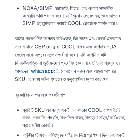
NOAA/SIMP. হারভেস্ট, গিয়ার, এবং এলাকা সম্পর্কিত
আমদানি ডাটা প্রদান করে। এটি খুচরায় লেবেল নয়, তবে আপনার
SIMP ডকুমেন্টগুলো প্রায়ই COOL রেকর্ডকে সমর্থন করে।
আমরা পরামর্শ দিই আপনার আর্টওয়ার্ক, বিন সাইন এবং রেকর্ড এমনভাবে
সাজান যাতে CBP origin, COOL বাক্য এবং আপনার FDA
লেবেল একে অপরের সঙ্গে সংঘর্ষ না করে। যদি আপনি একটি
মিশ্র‑উৎপত্তি বা তৃতীয়‑দেশ প্রসেসিং কেস নিয়ে দুশ্চিন্তাগ্রস্ত হন,
আমাদের_whatsappে যোগাযোগ করুন
এবং আমরা আপনার
SKU‑এর জন্য সঠিক শব্দচয়ন ও ডকুমেন্টেশন ম্যাপ করে দেব।
ব্যবহারিক সম্পদ এবং পরবর্তী ধাপ
প্রতিটি SKU‑এর জন্য একটি এক‑পাতার COOL স্পেস তৈরি
করুন: প্রজাতি, পদ্ধতি, উৎপত্তি বাক্য, উদাহরণ সাইন/আর্টওয়ার্ক,
প্রয়োজনীয় রেকর্ড।
কাউন্টার স্টাফকে কমিংগ্লড সাইনেজ নিয়ে প্রশিক্ষণ দিন এবং একটি