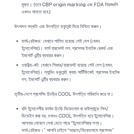
মুক্ত। (তবে CBP origin marking এবং FDA নিয়মগুলি
এখনও মানতে হবে.)
উৎপাদন পদ্ধতি এবং উৎপত্তি ডকুমেন্ট দিয়ে নিশ্চিত করুন।
ফার্ম‑রেইজড: যেখানে পালিত হয়েছে সেই দেশ (যেমন,
ইন্দোনেশিয়া)। ফার্ম হারভেস্ট লগ, প্রসেসর ইনটেক রেকর্ড এবং
ইমপোর্ট এন্ট্রি ব্যবহার করুন।
ওয়াইল্ড‑কট: যেখানে শিকার/হারভেস্ট হয়েছে সেই দেশ (যেমন,
ইন্দোনেশিয়া)। ল্যান্ডিং ডকুমেন্ট, ক্যাচ সার্টিফিকেট, প্রসেসর ইনটেক
লগ, ইমপোর্ট এন্ট্রি ব্যবহার করুন।
তৃতীয়‑দেশে প্রসেসিং চিংড়ির COOL উৎপত্তি পরিবর্তন করে না।
যদি ইন্দোনেশীয় ফার্মড চিংড়ি ভিয়েতনাম বা থাইল্যান্ডে পিল/
ডিভেইন করা হয়, তখনও COOL উৎপত্তি হবে ইন্দোনেশিয়া।
আপনার লেবেলে লেখা যেতে পারে “ইন্দোনেশিয়ার পণ্য।
ফার্ম‑রেইজড।” আপনি চাইলে “ভারতে/ভিয়েতনামে প্রসেসড”