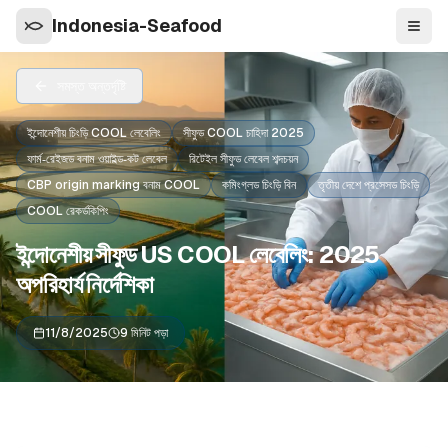
Indonesia-Seafood
নেভিগে
সমস্ত অন্তর্দৃষ্টি
ইন্দোনেশীয় চিংড়ি COOL লেবেলিং
সীফুড COOL চাহিদা 2025
ফার্ম‑রেইজড বনাম ওয়াইল্ড‑কট লেবেল
রিটেইল সীফুড লেবেল শব্দচয়ন
CBP origin marking বনাম COOL
কমিংগ্লড চিংড়ি বিন
তৃতীয় দেশে প্রসেসড চিংড়ি
COOL রেকর্ডকিপিং
ইন্দোনেশীয় সীফুড US COOL লেবেলিং: 2025
অপরিহার্য নির্দেশিকা
11/8/2025
9 মিনিট পড়া