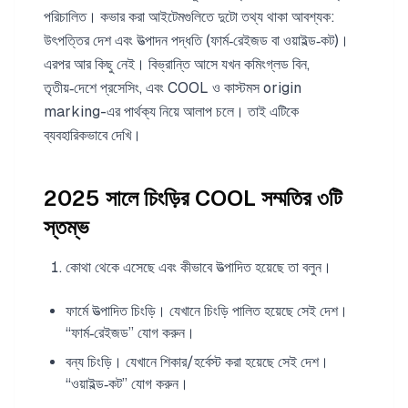
পরিচালিত। কভার করা আইটেমগুলিতে দুটো তথ্য থাকা আবশ্যক:
উৎপত্তির দেশ এবং উত্পাদন পদ্ধতি (ফার্ম‑রেইজড বা ওয়াইল্ড‑কট)।
এরপর আর কিছু নেই। বিভ্রান্তি আসে যখন কমিংগ্লড বিন,
তৃতীয়‑দেশে প্রসেসিং, এবং COOL ও কাস্টমস origin
marking-এর পার্থক্য নিয়ে আলাপ চলে। তাই এটিকে
ব্যবহারিকভাবে দেখি।
2025 সালে চিংড়ির COOL সম্মতির ৩টি
স্তম্ভ
কোথা থেকে এসেছে এবং কীভাবে উত্পাদিত হয়েছে তা বলুন।
ফার্মে উত্পাদিত চিংড়ি। যেখানে চিংড়ি পালিত হয়েছে সেই দেশ।
“ফার্ম‑রেইজড” যোগ করুন।
বন্য চিংড়ি। যেখানে শিকার/হর্বেস্ট করা হয়েছে সেই দেশ।
“ওয়াইল্ড‑কট” যোগ করুন।