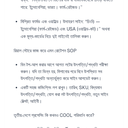
পারে: ইন্দোনেশিয়া, ভারত। ফার্ম‑রেইজড।”
মিশ্রিত ফার্মড এবং ওয়াইল্ড। উদাহরণ সাইন: “চিংড়ি —
ইন্দোনেশিয়া (ফার্ম‑রেইজড) এবং USA (ওয়াইল্ড‑কট)।” অথবা
এক মূল্য‑কার্ডের নিচে দুই লাইনেই তালিকা করুন।
রিয়াল স্টোরে কাজ করে এমন রোটেশন SOP
বিন টপ‑আপ করার আগে আগত লটের উৎপত্তি/পদ্ধতি পরীক্ষা
করুন। যদি তা ভিন্ন হয়, মিশানোর পরে বিনে উপস্থিত সব
উৎপত্তি/পদ্ধতি অন্তর্ভুক্ত করে সাইন আপডেট করুন।
একটি সহজ কমিংগ্লিং লগ রাখুন। তারিখ, SKU, বিদ্যমান
উৎপত্তি/পদ্ধতি, যোগ করা লট উৎপত্তি/পদ্ধতি, নতুন সাইন
টেক্সট, আইনী।
তৃতীয়‑দেশে প্রসেসিং কি কখনও COOL পরিবর্তন করে?