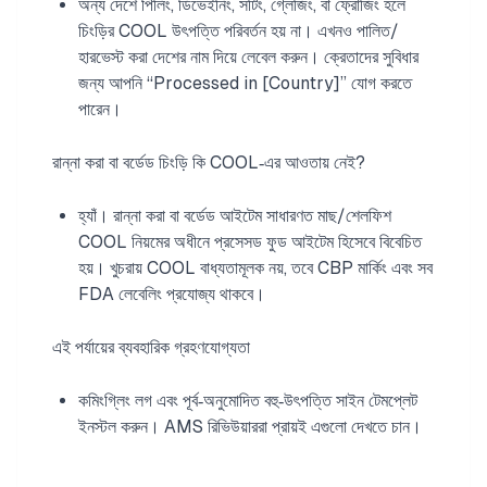
অন্য দেশে পিলিং, ডিভেইনিং, সর্টিং, গ্লেজিং, বা ফ্রোজিং হলে
চিংড়ির COOL উৎপত্তি পরিবর্তন হয় না। এখনও পালিত/
হারভেস্ট করা দেশের নাম দিয়ে লেবেল করুন। ক্রেতাদের সুবিধার
জন্য আপনি “Processed in [Country]” যোগ করতে
পারেন।
রান্না করা বা বর্ডেড চিংড়ি কি COOL‑এর আওতায় নেই?
হ্যাঁ। রান্না করা বা বর্ডেড আইটেম সাধারণত মাছ/শেলফিশ
COOL নিয়মের অধীনে প্রসেসড ফুড আইটেম হিসেবে বিবেচিত
হয়। খুচরায় COOL বাধ্যতামূলক নয়, তবে CBP মার্কিং এবং সব
FDA লেবেলিং প্রযোজ্য থাকবে।
এই পর্যায়ের ব্যবহারিক গ্রহণযোগ্যতা
কমিংগ্লিং লগ এবং পূর্ব‑অনুমোদিত বহু‑উৎপত্তি সাইন টেমপ্লেট
ইনস্টল করুন। AMS রিভিউয়াররা প্রায়ই এগুলো দেখতে চান।