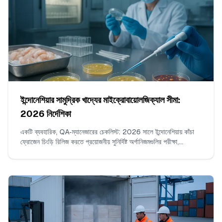
ইন্দোনেশিয়ার সামুদ্রিক খাদ্যের মাইক্রোবায়োলজিক্যাল সীমা:
2026 নির্দেশিকা
একটি ব্যবহারিক, QA‑ম্যানেজারের চেকলিস্ট: 2026 সালে ইন্দোনেশিয়ায় কাঁচা
ফ্রোজেন চিংড়ি রিলিজ করতে প্রয়োজনীয় সুনির্দিষ্ট অর্গানিজমগুলির পরীক্ষা,
SNI/BPOM‑সঙ্গত n/c/m/M সীমা, গ্রহণযোগ্য ল্যাব পদ্ধতি, প্রতি লট
নমুনা সংখ্যা, সীমান্তবর্তী ফলাফল পড়ার নিয়ম, এবং COA‑তে কী থাকতে হবে।