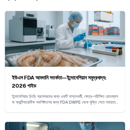
ইউএস FDA আমদানি সতর্কতা—ইন্দোনেশিয়ান সমুদ্রখাদ্য:
2026 গাইড
ইন্দোনেশিয়ার চিংড়ি প্রসেসরদের জন্য একটি বাস্তবধর্মী, ক্ষেত্র-পরীক্ষিত রোডম্যাপ
যা অ্যান্টিবায়োটিক অবশিষ্টাংশের জন্য FDA DWPE থেকে মুক্তি পেতে সহায়তা
করে। এতে ক্লোরামফেনিকল ও নাইট্রোফিউরানসের ISO 17025 পরীক্ষাসহ
ধারাবাহিক অবাধ্যতাহীন শিপমেন্ট তৈরির, প্রমাণ-প্যাকেজ সংকলনের, এবং FDA-র
সঙ্গে যোগাযোগের কৌশল কভার করা আছে।