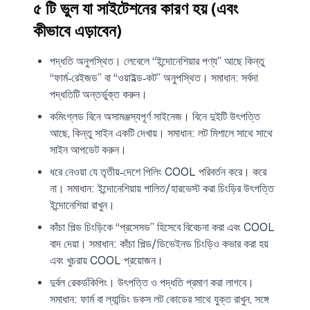
৫ টি ভুল যা সাইটেশনের কারণ হয় (এবং
কীভাবে এড়াবেন)
পদ্ধতি অনুপস্থিত। লেবেলে “ইন্দোনেশিয়ার পণ্য” আছে কিন্তু
“ফার্ম‑রেইজড” বা “ওয়াইল্ড‑কট” অনুপস্থিত। সমাধান: সর্বদা
পদ্ধতিটি অন্তর্ভুক্ত করুন।
কমিংগ্লড বিনে অসামঞ্জস্যপূর্ণ সাইনেজ। বিনে দুইটি উৎপত্তি
আছে, কিন্তু সাইন একটি দেখায়। সমাধান: লট মিশালে সাথে সাথে
সাইন আপডেট করুন।
ধরে নেওয়া যে তৃতীয়‑দেশে পিলিং COOL পরিবর্তন করে। করে
না। সমাধান: ইন্দোনেশিয়ায় পালিত/হারভেস্ট করা চিংড়ির উৎপত্তি
ইন্দোনেশিয়া রাখুন।
কাঁচা পিল্ড চিংড়িকে “প্রসেসড” হিসেবে বিবেচনা করা এবং COOL
বাদ দেয়া। সমাধান: কাঁচা পিল্ড/ডিভেইনড চিংড়িও কভার করা হয়
এবং খুচরায় COOL প্রয়োজন।
দুর্বল রেকর্ডকিপিং। উৎপত্তি ও পদ্ধতি প্রমাণ করা লাগবে।
সমাধান: ফার্ম বা ল্যান্ডিং ডকস লট কোডের সাথে যুক্ত রাখুন, সঙ্গে