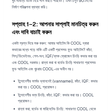
খুব সামান্য নাটক নিয়ে পাস করতে পারবেন। এখন চলুন 90‑দিনের
নির্মাণ পরিকল্পনা ব্যাখ্যা করি।
সপ্তাহ 1–2: আপনার সাপ্লাই মানচিত্র করুন
এবং দাবি যাচাই করুন
একটা প্রশ্ন দিয়ে শুরু করুন: আমার আইটেম কি COOL দ্বারা
কভারের মধ্যে পড়ে নাকি এটি একটি প্রসেসড ফুড আইটেম? কাঁচা,
পিল/ডিভেইনড, শেল‑অন, IQF/ব্লক ফ্রোজেন চিংড়ি কভার করা হয়
এবং COOL দরকার। রান্না করা বা বর্ডেড চিংড়ি সাধারণত প্রসেসড
ফুড আইটেম এবং খুচরায় COOL‑এর অধীন নয়।
ইন্দোনেশীয় ফার্মড ভ্যাননেই (vannamei), কাঁচা, IQF: কভার
করা হয়। COOL প্রয়োজন।
ইন্দোনেশীয় বন্য চিংড়ি, কাঁচা, IQF: কভার করা হয়। COOL
প্রয়োজন।
রান্না করা, বর্ডেড বা মারিনেটেড চিংড়ি: সাধারণত COOL থেকে