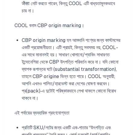
जैसा নোট করতে পারেন, কিন্তু COOL এটি বাধ্যতামূলকভাবে
চায় না।
COOL বনাম CBP origin marking।
CBP origin marking হল আমদানি পণ্যের জন্য কাস্টমসের
একটি প্রয়োজনীয়তা। এটি প্রায়ই, কিন্তু সবসময় নয়, COOL-
এর সাথে মানানসই হয়। সাধারণ খোলানো/প্যাকিং সাধারণত
ইন্দোনেশিয়া থেকে CBP উৎপত্তি পরিবর্তন করে না। যদি কোনো
ব্যাপক রূপান্তর ঘটে (substantial transformation),
তাহলে CBP origine ভিন্ন হতে পারে। COOL অনুযায়ী,
আপনি এখনও পালিত/হারভেস্ট করা দেশের ঘোষণা করবেন।
প্র(pack)‑এ দুটোই পরিষ্কারভাবে লেখা থাকলে কোনো বিরোধ
থাকবে না।
এই পর্যায়ের ব্যবহারিক গ্রহণযোগ্যতা
প্রতিটি SKU/লটের জন্য একটি এক‑পাতার “উৎপত্তি এবং
পদ্ধতি প্রত্যয়ন” তৈরি করুন। সোর্স ডকুমেন্ট (ফার্ম/ল্যান্ডিং,