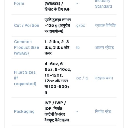
Industry
Form
(WGGS) /
-
Standard
फ़िलेट के लिए IQF
प्रति टुकड़ा लगभग
Cut / Portion
~125 g (अनुरोध
g/pc
ग्राहक विनिर्देश
पर समायोज्य)
Common
1–2 lbs, 2–3
Product Size
lbs, 3 lbs और
lb
आकार ग्रेडेड
(WGGS)
ऊपर
4–6oz, 6–
8oz, 8–10oz,
Fillet Sizes
10–12oz,
(if
oz / g
ग्राहक चयन
12oz और ऊपर
requested)
या 100–500+
g
IVP / IWP /
IQF; निर्यात
Packaging
-
निर्यात ग्रेड
कार्टनों के अंदर
वैक्यूम; पैलेटाइज़्ड