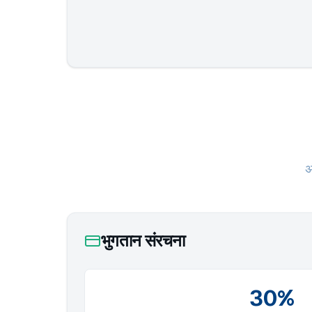
अ
भुगतान संरचना
30%