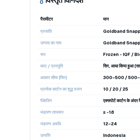
विस्तृत विनिर्देश
पैरामीटर
मान
प्रजाति
Goldband Snappe
उत्पाद का नाम
Goldband Snapp
रूप
Frozen - IQF / B
काट / प्रस्तुति
सिर, आधा किया हुआ (साफ
आकार सीमा (सिर)
300–500 / 500–
प्रत्येक कार्टन का शुद्ध वजन
10 / 20 / 25
पैकेजिंग
एक्सपोर्ट कार्टन के अंद
भंडारण तापमान
≤ -18
भंडारण अवधि
12–24
उत्पत्ति
Indonesia