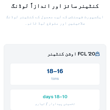
کنٹینر سائز اور اندازاً لوڈنگ
ایکسپورٹ شپمنٹس کے لیے معمول کے کنٹینر لوڈنگ
صلاحیتیں اور متوقع لیڈ ٹائم۔
20’ FCL اوشن کنٹینر
16–18
tons
10–18 days
تخمینی پیداوار / تیاری