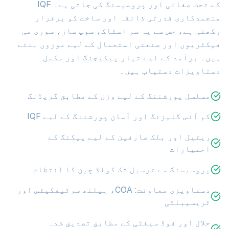
کے تحت صفائی اور پروسیسنگ کی جاتی ہے۔ IQF
منجمدکاری قدرتی ذائقہ اور ساخت کو برقرار
رکھتی ہے، جس سے یہ سر اسٹاک، سوپ ساز، سوری می
فیکٹریوں اور صنعتی استعمال کے لیے موزوں بنتے
ہیں۔ برآمد کے لیے تیار پیکیجنگ اور مکمل
دستاویزات دستیاب ہیں۔
مسلسل پورشننگ کے لیے وزن کے مطابق گریڈنگ
کم آئس گلیزنگ اور آسان پورشننگ کے لیے IQF
ریٹیل اور بلک صارفین کے لیے پیکنگ کے
اختیارات
پروسیسنگ سے ترسیل تک کولڈ چین کا انتظام
دستاویزی معاونت: COA، ہیلتھ سرٹیفکیٹس اور
ٹریسیبلٹی
حلال اور فوڈ سیفٹی کے مطابق تصدیق شدہ