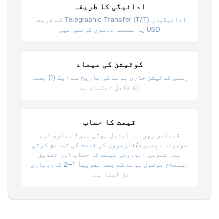
ادائیگی کا طریقہ
ادائیگیاں Telegraphic Transfer (T/T) کے ذریعہ
USD یا متفقہ دوسری کرنسی میں
کوٹیشن کی میعاد
رسمی کوٹیشن جاری ہونے کی تاریخ سے ایک (1) ہفتہ
تک قابلِ اعتبار ہے
قیمت کا حساب
قیمتیں روزانہ تبدیل ہوتی ہیں؛ ہماری ٹیم
موجودہ مچھیرے/فارمروں کی قیمت کی تصدیق کرتی
ہے۔ عمومی اندرونی قیمت کا حساب اور تصدیق
استعلام موصول ہونے کے بعد تقریباً 1–2 کاروباری
دن لیتا ہے۔