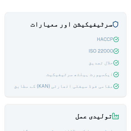
سرٹیفیکیشن اور معیارات
HACCP
ISO 22000
حلال تصدیق
ایکسپورٹ ہیلتھ سرٹیفیکیٹ
مقامی فوڈ سیفٹی اتھارٹی (KAN) کے مطابق
تولیدی عمل