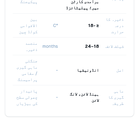
برآمدی کارٹن
پیکیجنگ
میں؛ پیلیٹائزڈ
ذخیرہ کا
بین
درجہ
≤ -18
°C
الاقوامی
حرارت
کولڈ چین
منجمد
شیلف لائف
18–24
months
ذخیرہ
جنگلی
ماہی گیری
اصل
انڈونیشیا
-
/ مقامی
پراسیسنگ
ماہی
پائیدار
ہینڈ لائن، لانگ
گیری کا
-
چھوٹی سطح
لائن
طریقہ
کی بیڑیاں