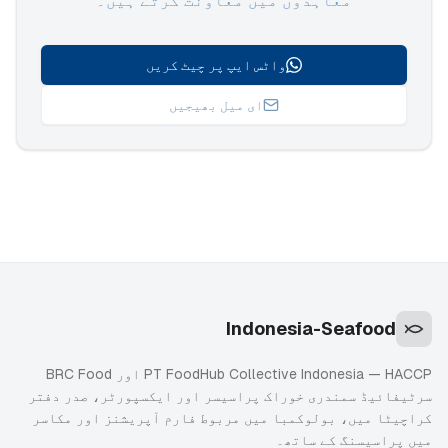
معاہدوں میں معاونت کرتے ہیں۔
واٹس ایپ پر چیٹ کریں
ای میل بھیجیں
Indonesia-Seafood
PT FoodHub Collective Indonesia — HACCP اور BRC Food
سرٹیفائیڈ سمندری خوراک پراسیسر اور ایکسپورٹر، صدر دفتر
کراچیٹا میں، بولوکمبا میں مربوط فارم آپریشنز اور مکاسر
میں پراسیسنگ کے ساتھ۔