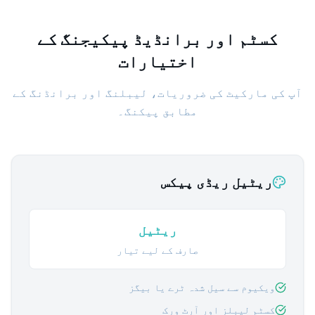
کسٹم اور برانڈیڈ پیکیجنگ کے
اختیارات
آپ کی مارکیٹ کی ضروریات، لیبلنگ اور برانڈنگ کے
مطابق پیکنگ۔
ریٹیل ریڈی پیکس
ریٹیل
صارف کے لیے تیار
ویکیوم سے سیل شدہ ٹرے یا بیگز
کسٹم لیبلز اور آرٹ ورک