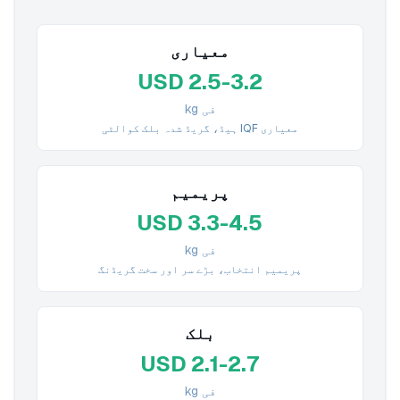
معیاری
USD 2.5-3.2
فی kg
معیاری IQF ہیڈ، گریڈ شدہ بلک کوالٹی
پریمیم
USD 3.3-4.5
فی kg
پریمیم انتخاب، بڑے سر اور سخت گریڈنگ
بلک
USD 2.1-2.7
فی kg