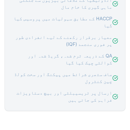
انڈونیشیا کے علاقائی بیڑیوں سے جنگلی
ماہی گیری کا خام مال
HACCP کے مطابق سہولیات میں پروسیس کیا
گیا
معیار برقرار رکھنے کے لیے انفرادی طور
پر فوری منجمد (IQF)
QA کے ذریعہ ٹرم شدہ، گریڈ شدہ اور
کوالٹی چیک کیا گیا
صاف ستھری شرائط میں پیکنگ اور سخت کولڈ
چین کنٹرول
ارسال پر ٹریسیبلٹی اور بیچ دستاویزات
فراہم کی جاتی ہیں