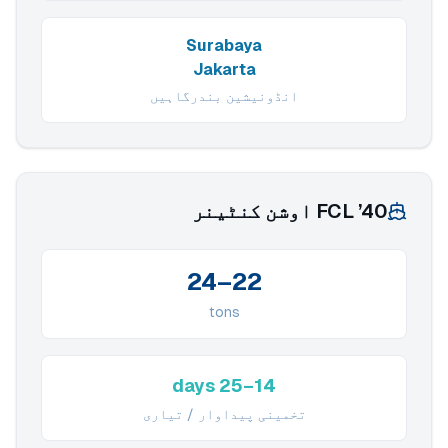
Surabaya
Jakarta
انڈونیشین بندرگاہیں
40’ FCL اوشن کنٹینر
22–24
tons
14–25 days
تخمینی پیداوار / تیاری