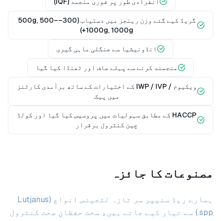
انفرادی طور پر فوری منجمد (IQF)
گریڈ کیے گئے وزن رینجز میں دستیاب (300–500g, 500–
1000g, 1000g+)
انڈونیشیا سے جنگلی ماہی گیری
منجمند کرنے سے پہلے صاف اور ٹھنڈا کیا گیا
ویکیوم / IWP / IVP کے اختیارات کے ساتھ برآمدی کارٹنز
میں پیک
HACCP کے مطابق سہولیات میں پروسیس کیا گیا اور کولڈ
چین کنٹرول برقرار
مصنوعات کا جائزہ
ہمارے ریڈ سنیپر سر تازہ لٹجینس انواع (Lutjanus
spp.) سے تیار کیے جاتے ہیں، سخت حفظانِ صحت کنٹرول