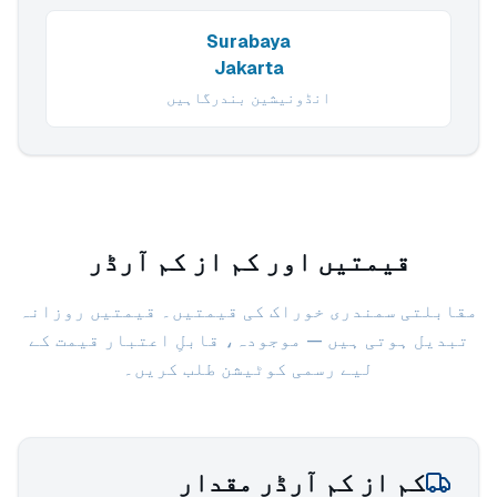
Surabaya
Jakarta
انڈونیشین بندرگاہیں
قیمتیں اور کم از کم آرڈر
مقابلتی سمندری خوراک کی قیمتیں۔ قیمتیں روزانہ
تبدیل ہوتی ہیں — موجودہ، قابلِ اعتبار قیمت کے
لیے رسمی کوٹیشن طلب کریں۔
کم از کم آرڈر مقدار