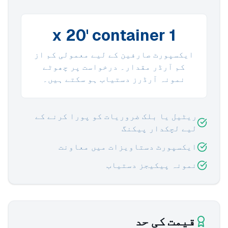
1 x 20' container
ایکسپورٹ صارفین کے لیے معمولی کم از
کم آرڈر مقدار۔ درخواست پر چھوٹے
نمونہ آرڈرز دستیاب ہو سکتے ہیں۔
ریٹیل یا بلک ضروریات کو پورا کرنے کے
لیے لچکدار پیکنگ
ایکسپورٹ دستاویزات میں معاونت
نمونہ پیکیجز دستیاب
قیمت کی حد