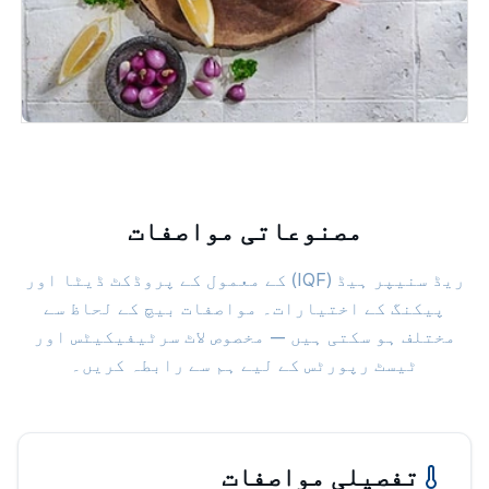
مصنوعاتی مواصفات
ریڈ سنیپر ہیڈ (IQF) کے معمول کے پروڈکٹ ڈیٹا اور
پیکنگ کے اختیارات۔ مواصفات بیچ کے لحاظ سے
مختلف ہو سکتی ہیں — مخصوص لاٹ سرٹیفیکیٹس اور
ٹیسٹ رپورٹس کے لیے ہم سے رابطہ کریں۔
تفصیلی مواصفات