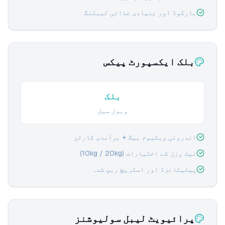
بارکوڈ اور بنیادی غذائی لیبلنگ
بلک ایکسپورٹ پیکس
بلک
وہول سیل
اندرونی ویکیوم بیگ + برآمدی کارٹن
نیٹ وزن کے اختیارات (10kg / 20kg)
پیلیٹائزڈ اور اسٹریچ ریپ شدہ
پرائیویٹ لیبل سولیوشنز