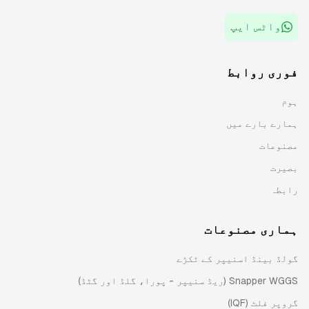
واٹس ایپ
فوری روابط
ہوم
ہمارے بارے میں
مصنوعات
بصیرت
رابطہ
ہماری مصنوعات
گولڈ بینڈ اسنیپر کے ٹکڑے
Snapper WGGS (ریڈ سنیپر - پورا، گلڈ اور گٹڈ)
گروپر فلٹ (IQF)