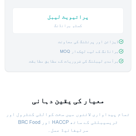
پرائیویٹ لیبل
کسٹم برانڈنگ
ڈیزائن اور پرنٹنگ کی معاونت
برانڈنگ کے لیے لچکدار MOQ
برآمدی لیبلنگ کی ضروریات کے مطابق مطابقت
معیار کی یقین دہانی
تمام پیداواری لائنوں میں سخت کوالٹی کنٹرول اور
ٹریسیبلٹی کے ساتھ HACCP اور BRC Food
سرٹیفائیڈ عمل۔