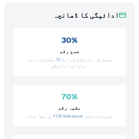
ادائیگی کا ڈھانچہ
30%
جمع رقم
قبول شدہ کوٹیشن کے ایک (1) ہفتے کے اندر
ایڈوانس ادائیگی
70%
بقیہ رقم
شپمنٹ سے قبل FOB Makassar پر بچا حساب