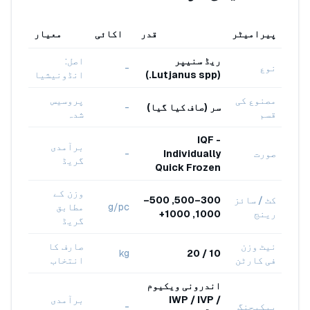
پیرامیٹر
قدر
اکائی
معیار
ریڈ سنیپر
اصل:
نوع
-
(Lutjanus spp.)
انڈونیشیا
مصنوع کی
پروسیس
سر (صاف کیا گیا)
-
قسم
شدہ
IQF -
برآمدی
صورت
Individually
-
گریڈ
Quick Frozen
وزن کے
کٹ / سائز
300–500, 500–
g/pc
مطابق
رینج
1000, 1000+
گریڈ
نیٹ وزن
صارف کا
kg
10 / 20
فی کارٹن
انتخاب
اندرونی ویکیوم
/ IWP / IVP
برآمدی
پیکیجنگ
-