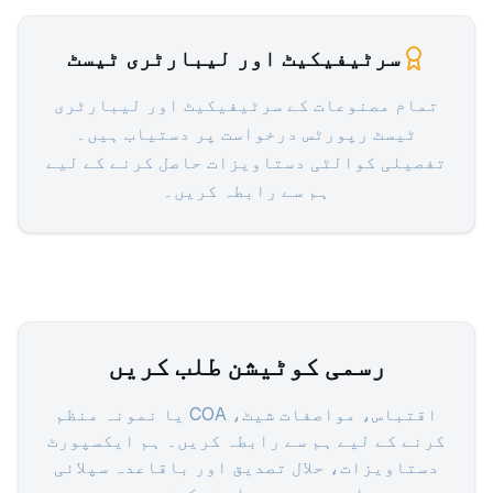
سرٹیفیکیٹ اور لیبارٹری ٹیسٹ
تمام مصنوعات کے سرٹیفیکیٹ اور لیبارٹری
ٹیسٹ رپورٹس درخواست پر دستیاب ہیں۔
تفصیلی کوالٹی دستاویزات حاصل کرنے کے لیے
ہم سے رابطہ کریں۔
رسمی کوٹیشن طلب کریں
اقتباس، مواصفات شیٹ، COA یا نمونہ منظم
کرنے کے لیے ہم سے رابطہ کریں۔ ہم ایکسپورٹ
دستاویزات، حلال تصدیق اور باقاعدہ سپلائی