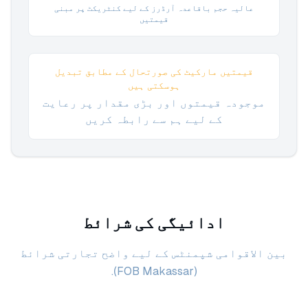
عالیہ حجم باقاعدہ آرڈرز کے لیے کنٹریکٹ پر مبنی
قیمتیں
قیمتیں مارکیٹ کی صورتحال کے مطابق تبدیل
ہوسکتی ہیں
موجودہ قیمتوں اور بڑی مقدار پر رعایت
کے لیے ہم سے رابطہ کریں
ادائیگی کی شرائط
بین الاقوامی شپمنٹس کے لیے واضح تجارتی شرائط
(FOB Makassar).