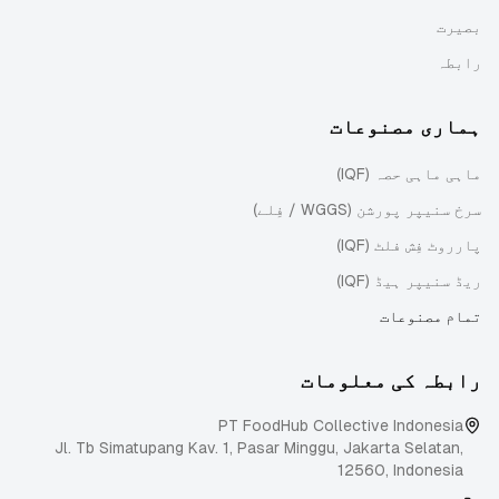
بصیرت
رابطہ
ہماری مصنوعات
ماہی ماہی حصہ (IQF)
سرخ سنیپر پورشن (WGGS / فِلے)
پارروٹ فِش فلٹ (IQF)
ریڈ سنیپر ہیڈ (IQF)
تمام مصنوعات
رابطہ کی معلومات
PT FoodHub Collective Indonesia
Jl. Tb Simatupang Kav. 1, Pasar Minggu
,
Jakarta Selatan
,
12560
,
Indonesia