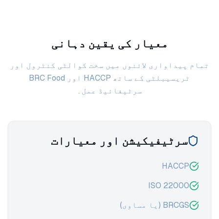
معیار کی یقین دہانی
تمام پیداواری لائنوں میں سخت کوالٹی کنٹرول اور
ٹریسیبلٹی کے ساتھ HACCP اور BRC Food
سرٹیفائیڈ عمل۔
سرٹیفیکیشن اور معیارات
HACCP
ISO 22000
BRCGS (یا مساوی)