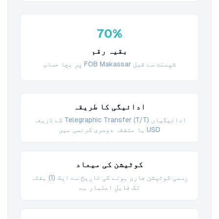
70%
بقیہ رقم
شپمنٹ سے قبل FOB Makassar پر بچا حساب
ادائیگی کا طریقہ
ادائیگیاں Telegraphic Transfer (T/T) کے ذریعہ
USD یا متفقہ دوسری کرنسی میں
کوٹیشن کی میعاد
رسمی کوٹیشن جاری ہونے کی تاریخ سے ایک (1) ہفتہ
تک قابلِ اعتبار ہے