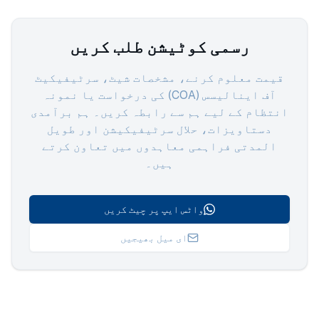
رسمی کوٹیشن طلب کریں
قیمت معلوم کرنے، مشخصات شیٹ، سرٹیفیکیٹ
آف اینالیسس (COA) کی درخواست یا نمونہ
انتظام کے لیے ہم سے رابطہ کریں۔ ہم برآمدی
دستاویزات، حلال سرٹیفیکیشن اور طویل
المدتی فراہمی معاہدوں میں تعاون کرتے
ہیں۔
واٹس ایپ پر چیٹ کریں
ای میل بھیجیں