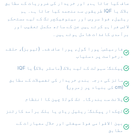
صاف کیا جاتا ہے، اور خریدار کی ضروریات کے مطابق
بلاک یا IQF طریقوں سے منجمد کیا جاتا ہے۔ ہم
ریٹیل، فوڈ سروس اور مینوفیکچرنگ کے لیے مستحکم
لاٹس فراہم کرتے ہیں جن کے ساتھ مکمل تعقیب اور
برآمدی کاغذات شامل ہوتے ہیں۔
فارمیٹس: پورا گول، پورا صاف شدہ (ٹیوبز)، حلقے
درخواست پر دستیاب
پیکنگ: سہولت کے لیے بلاک (ماسٹر بلاک) یا IQF
سائز کی درجہ بندی خریدار کی تفصیلات کے مطابق
(cm کی بنیاد پر زمروں)
پلانٹ سے بندرگاہ تک کولڈ چین کا انتظام
لچکدار پیکنگ: ریٹیل ریڈی یا بلک برآمد کارٹنز
بین الاقوامی فوڈ سیفٹی اور حلال معیارات کے
مطابق