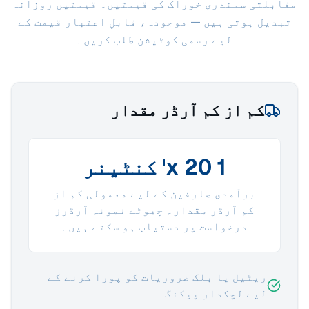
مقابلتی سمندری خوراک کی قیمتیں۔ قیمتیں روزانہ
تبدیل ہوتی ہیں — موجودہ، قابلِ اعتبار قیمت کے
لیے رسمی کوٹیشن طلب کریں۔
کم از کم آرڈر مقدار
1 x 20' کنٹینر
برآمدی صارفین کے لیے معمولی کم از
کم آرڈر مقدار۔ چھوٹے نمونہ آرڈرز
درخواست پر دستیاب ہو سکتے ہیں۔
ریٹیل یا بلک ضروریات کو پورا کرنے کے
لیے لچکدار پیکنگ