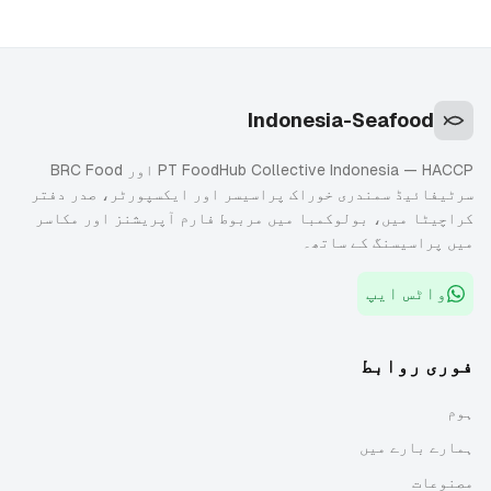
Indonesia-Seafood
PT FoodHub Collective Indonesia — HACCP اور BRC Food
سرٹیفائیڈ سمندری خوراک پراسیسر اور ایکسپورٹر، صدر دفتر
کراچیٹا میں، بولوکمبا میں مربوط فارم آپریشنز اور مکاسر
میں پراسیسنگ کے ساتھ۔
واٹس ایپ
فوری روابط
ہوم
ہمارے بارے میں
مصنوعات