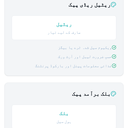
ریٹیل ریڈی پیک
ریٹیل
صارف کے لیے تیار
ویکیوم سیل شدہ ٹرے یا بیگز
حسبِ ضرورت لیبل اور آرٹ ورک
غذائی معلومات پینل اور بارکوڈ پرنٹنگ
بلک برآمد پیک
بلک
ہول سیل