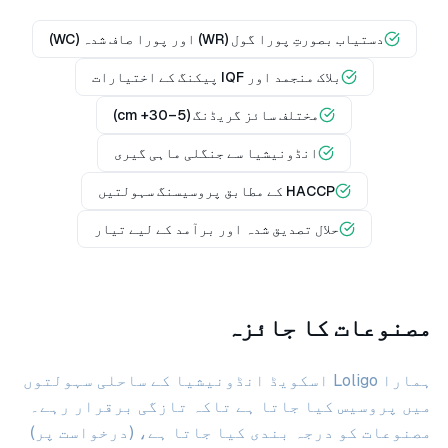
دستیاب بصورتِ پورا گول (WR) اور پورا صاف شدہ (WC)
بلاک منجمد اور IQF پیکنگ کے اختیارات
مختلف سائز گریڈنگ (5–30+ cm)
انڈونیشیا سے جنگلی ماہی گیری
HACCP کے مطابق پروسیسنگ سہولتیں
حلال تصدیق شدہ اور برآمد کے لیے تیار
مصنوعات کا جائزہ
ہمارا Loligo اسکویڈ انڈونیشیا کے ساحلی سہولتوں
میں پروسیس کیا جاتا ہے تاکہ تازگی برقرار رہے۔
مصنوعات کو درجہ بندی کیا جاتا ہے، (درخواست پر)