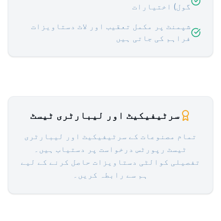
گول) اختیارات
شپمنٹ پر مکمل تعقیب اور لاٹ دستاویزات
فراہم کی جاتی ہیں
سرٹیفیکیٹ اور لیبارٹری ٹیسٹ
تمام مصنوعات کے سرٹیفیکیٹ اور لیبارٹری
ٹیسٹ رپورٹس درخواست پر دستیاب ہیں۔
تفصیلی کوالٹی دستاویزات حاصل کرنے کے لیے
ہم سے رابطہ کریں۔