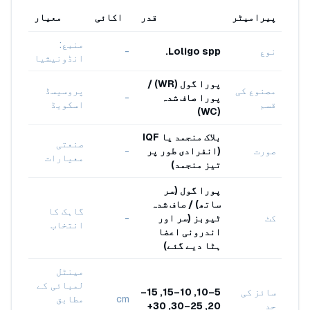
پیرامیٹر
قدر
اکائی
معیار
منبع:
نوع
Loligo spp.
-
انڈونیشیا
پورا گول (WR) /
مصنوع کی
پروسیسڈ
پورا صاف شدہ
-
قسم
اسکویڈ
(WC)
بلاک منجمد یا IQF
صنعتی
صورت
(انفرادی طور پر
-
معیارات
تیز منجمد)
پورا گول (سر
ساتھ) / صاف شدہ
گاہک کا
کٹ
ٹیوبز (سر اور
-
انتخاب
اندرونی اعضا
ہٹا دیے گئے)
مینٹل
لمبائی کے
سائز کی
5–10, 10–15, 15–
cm
مطابق
حد
20, 25–30, 30+