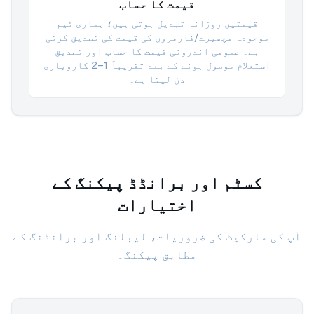
قیمت کا حساب
قیمتیں روزانہ تبدیل ہوتی ہیں؛ ہماری ٹیم
موجودہ مچھیرے/فارمروں کی قیمت کی تصدیق کرتی
ہے۔ عمومی اندرونی قیمت کا حساب اور تصدیق
استعلام موصول ہونے کے بعد تقریباً 1–2 کاروباری
دن لیتا ہے۔
کسٹم اور برانڈڈ پیکنگ کے
اختیارات
آپ کی مارکیٹ کی ضروریات، لیبلنگ اور برانڈنگ کے
مطابق پیکنگ۔