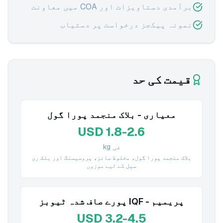
برآمدی دستاویزات اور COA میں معاونت
نمونہ پیکجز درخواست پر دستیاب
قیمت کی حد
معیاری - بلاک منجمد پورا گول
USD 1.8-2.6
فی kg
بلاک منجمد پورا گول، مخلوط سائز، پروسیسنگ اور بلک ری
سیل کے لیے موزوں
پریمیم - IQF پورے صاف شدہ ٹیوبز
USD 3.2-4.5