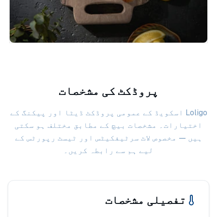
پروڈکٹ کی مشخصات
Loligo اسکویڈ کے عمومی پروڈکٹ ڈیٹا اور پیکنگ کے
اختیارات۔ مشخصات بیچ کے مطابق مختلف ہو سکتی
ہیں — مخصوص لاٹ سرٹیفکیٹس اور ٹیسٹ رپورٹس کے
لیے ہم سے رابطہ کریں۔
تفصیلی مشخصات