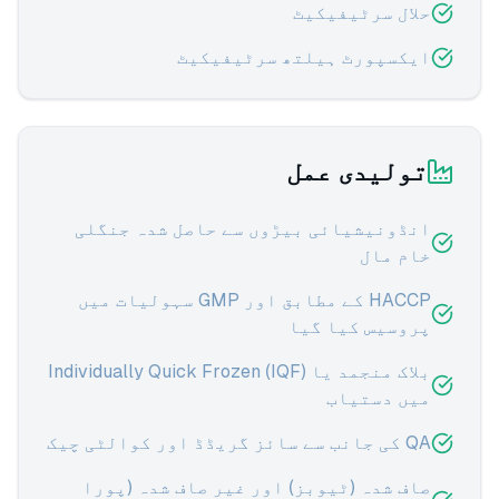
حلال سرٹیفیکیٹ
ایکسپورٹ ہیلتھ سرٹیفیکیٹ
تولیدی عمل
انڈونیشیائی بیڑوں سے حاصل شدہ جنگلی
خام مال
HACCP کے مطابق اور GMP سہولیات میں
پروسیس کیا گیا
بلاک منجمد یا Individually Quick Frozen (IQF)
میں دستیاب
QA کی جانب سے سائز گریڈڈ اور کوالٹی چیک
صاف شدہ (ٹیوبز) اور غیر صاف شدہ (پورا