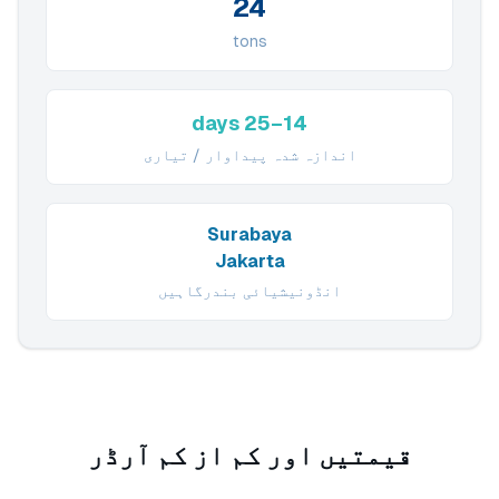
24
tons
14–25 days
اندازہ شدہ پیداوار / تیاری
Surabaya
Jakarta
انڈونیشیائی بندرگاہیں
قیمتیں اور کم از کم آرڈر