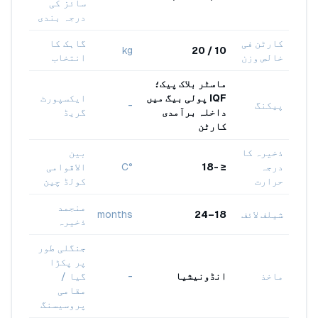
سائز کی
درجہ بندی
کارٹن فی
گاہک کا
kg
10 / 20
خالص وزن
انتخاب
ماسٹر بلاک پیک؛
IQF پولی بیگ میں
ایکسپورٹ
پیکنگ
-
داخلہ برآمدی
گریڈ
کارٹن
ذخیرہ کا
بین
درجہ
≤ -18
°C
الاقوامی
حرارت
کولڈ چین
منجمد
شیلف لائف
18–24
months
ذخیرہ
جنگلی طور
پر پکڑا
ماخذ
انڈونیشیا
-
گیا /
مقامی
پروسیسنگ