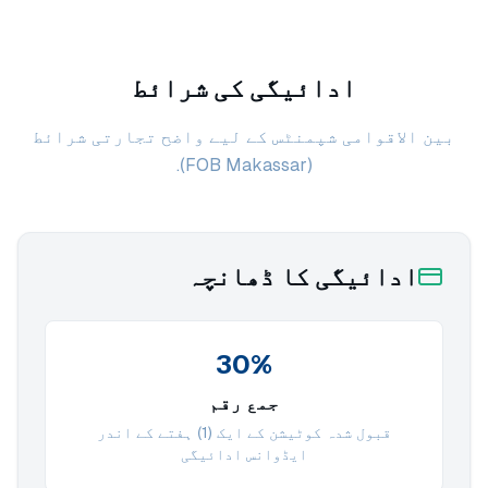
ادائیگی کی شرائط
بین الاقوامی شپمنٹس کے لیے واضح تجارتی شرائط
(FOB Makassar).
ادائیگی کا ڈھانچہ
30%
جمع رقم
قبول شدہ کوٹیشن کے ایک (1) ہفتے کے اندر
ایڈوانس ادائیگی