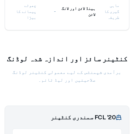
ماہی
چھوٹے
ہینڈ لائن اور لانگ
گیری کا
-
پیمانے کا
لائن
طریقہ
بیڑا
کنٹینر سائز اور اندازہ شدہ لوڈنگ
برآمدی شپمنٹس کے لیے معمولی کنٹینر لوڈنگ
صلاحیتیں اور لیڈ ٹائم۔
20’ FCL سمندری کنٹینر