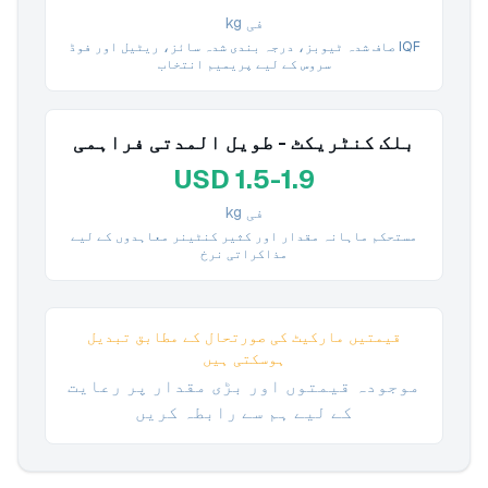
فی kg
IQF صاف شدہ ٹیوبز، درجہ بندی شدہ سائز، ریٹیل اور فوڈ
سروس کے لیے پریمیم انتخاب
بلک کنٹریکٹ - طویل المدتی فراہمی
USD 1.5-1.9
فی kg
مستحکم ماہانہ مقدار اور کثیر کنٹینر معاہدوں کے لیے
مذاکراتی نرخ
قیمتیں مارکیٹ کی صورتحال کے مطابق تبدیل
ہوسکتی ہیں
موجودہ قیمتوں اور بڑی مقدار پر رعایت
کے لیے ہم سے رابطہ کریں