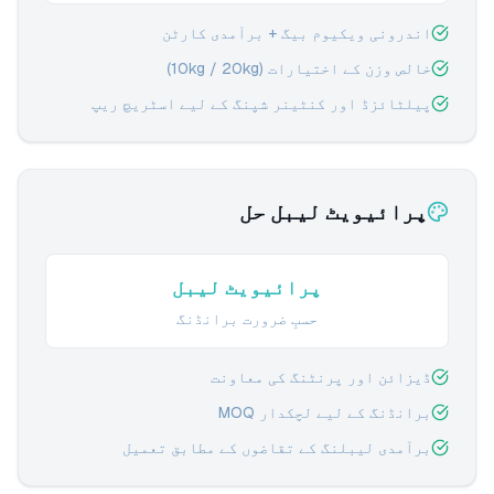
اندرونی ویکیوم بیگ + برآمدی کارٹن
خالص وزن کے اختیارات (10kg / 20kg)
پیلٹائزڈ اور کنٹینر شپنگ کے لیے اسٹریچ ریپ
پرائیویٹ لیبل حل
پرائیویٹ لیبل
حسبِ ضرورت برانڈنگ
ڈیزائن اور پرنٹنگ کی معاونت
برانڈنگ کے لیے لچکدار MOQ
برآمدی لیبلنگ کے تقاضوں کے مطابق تعمیل