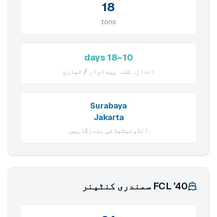
18
tons
10–18 days
اندازہ شدہ پیداوار / تیاری
Surabaya
Jakarta
انڈونیشیائی بندرگاہیں
40’ FCL سمندری کنٹینر