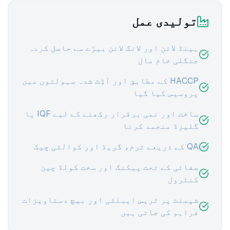
تولیدی عمل
ہینڈ لائن اور لانگ لائن بیڑے سے حاصل کردہ
جنگلی خام مال
HACCP کے مطابق اور آڈِٹ شدہ سہولتوں میں
پروسیس کیا گیا
ساخت اور نمی برقرار رکھنے کے لیے IQF یا
گلیزڈ منجمد کرنا
QA کے ذریعے ٹرم، گریڈ اور کوالٹی چیک
صفائی کے تحت پیکنگ اور سخت کولڈ چین
کنٹرول
شپمنٹ پر ٹریس ایبلٹی اور بیچ دستاویزات
فراہم کی جاتی ہیں