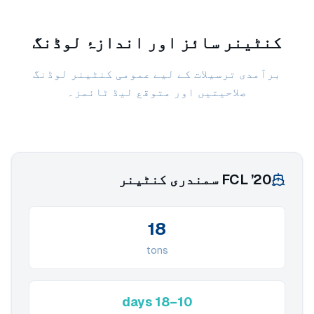
کنٹینر سائز اور اندازۂ لوڈنگ
برآمدی ترسیلات کے لیے عمومی کنٹینر لوڈنگ
صلاحیتیں اور متوقع لیڈ ٹائمز۔
20’ FCL سمندری کنٹینر
18
tons
10–18 days