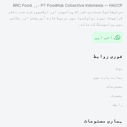
PT FoodHub Collective Indonesia — HACCP اور BRC Food
سرٹیفائیڈ سمندری خوراک پراسیسر اور ایکسپورٹر، صدر دفتر
کراچیٹا میں، بولوکمبا میں مربوط فارم آپریشنز اور مکاسر
میں پراسیسنگ کے ساتھ۔
واٹس ایپ
فوری روابط
ہوم
ہمارے بارے میں
مصنوعات
بصیرت
رابطہ
ہماری مصنوعات