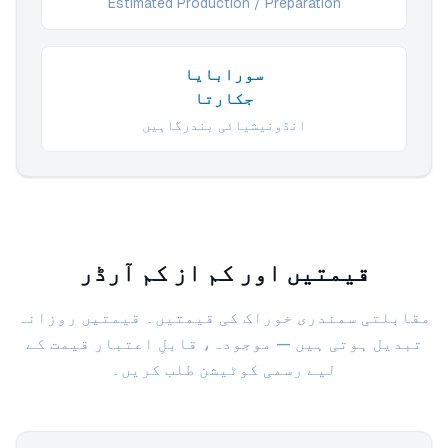
Estimated Production / Preparation
سورابایا
جکارتا
انڈونیشیائی بندرگاہیں
قیمتیں اور کم از کم آرڈر
مقابلتی سمندری خوراک کی قیمتیں۔ قیمتیں روزانہ
تبدیل ہوتی ہیں — موجودہ، قابلِ اعتبار قیمت کے
لیے رسمی کوٹیشن طلب کریں۔