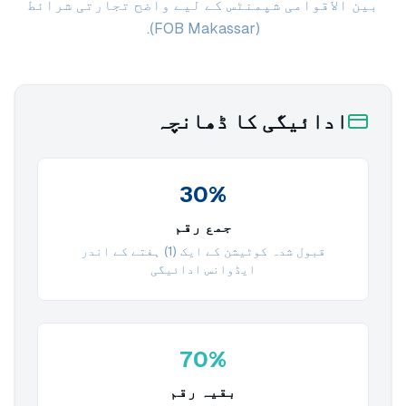
بین الاقوامی شپمنٹس کے لیے واضح تجارتی شرائط
(FOB Makassar).
ادائیگی کا ڈھانچہ
30%
جمع رقم
قبول شدہ کوٹیشن کے ایک (1) ہفتے کے اندر
ایڈوانس ادائیگی
70%
بقیہ رقم