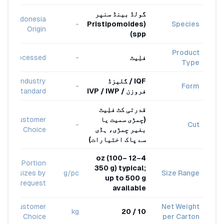
گولڈ بینڈ سنپر
Indonesia
-
(Pristipomoides
Species
Origin
spp)
Product
فلِیٹ
-
Processed
Type
IQF / گلیزڈ
Industry
-
Form
فروزن / IVP / IWP
Standard
قدرتی کٹ فلِیٹ
(چمڑی سمیت یا
Customer
-
Cut
بغیر چمڑی، ہڈی
Choice
سے پاک اختیارات)
4–12 oz (100–
Portion
350 g) typical;
sizes by
g/pc
Size Range
up to 500 g
request
available
Customer
Net Weight
kg
10 / 20
Choice
per Carton