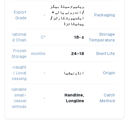
ویکیوم سیلڈ بیگز
/ اندرونی پالی +
Export
-
Packaging
ایکسپورٹ کارٹن /
Grade
پیلیٹائزڈ
International
Storage
°C
≤ -18
Cold Chain
Temperature
Frozen
months
18–24
Shelf Life
Storage
Wild-caught
Origin
انڈونیشیا
-
/ Local
processing
Sustainable
small-
Handline,
Catch
-
vessel
Longline
Method
methods