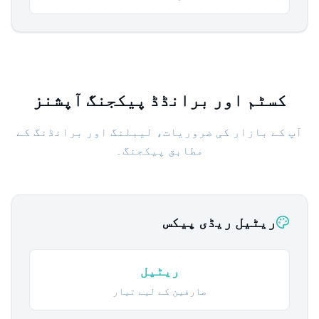
کسٹم اور برانڈڈ پیکجنگ آپشنز
آپ کے بازار کی ضروریات، لیبلنگ اور برانڈنگ کے
مطابق پیکجنگ۔
ریٹیل ریڈی پیکس
ریٹیل
صارفین کے لیے تیار