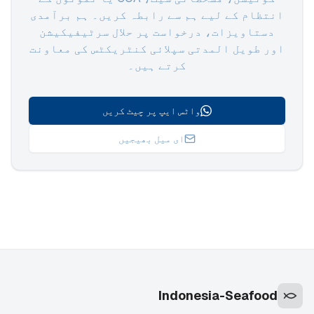
انتظام کے لیے ہم سے رابطہ کریں۔ ہم برآمدی
دستاویزات، درخواست پر حلال سرٹیفیکیشن
اور طویل المدتی سپلائی کنٹریکٹس کی معاونت
کرتے ہیں۔
واٹس ایپ پر چیٹ کریں
ای میل بھیجیں
Indonesia-Seafood