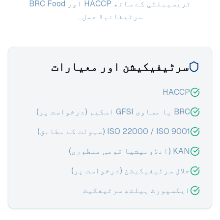
ٹریسیبلٹی کے ساتھ HACCP اور BRC Food
سرٹیفائیڈ عمل۔
سرٹیفیکیشن اور معیارات
HACCP
BRC یا مساوی GFSI اسکیم (درخواست پر)
ISO 22000 / ISO 9001 (سہولت کے مطابق)
KAN (انڈونیشیا قومی منظوری)
حلال سرٹیفیکیشن (درخواست پر)
ایکسپورٹ ہیلتھ سرٹیفکیٹ