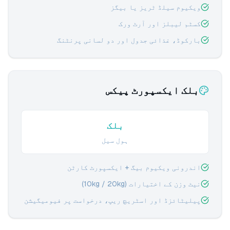
ویکیوم سیلڈ ٹریز یا بیگز
کسٹم لیبلز اور آرٹ ورک
بارکوڈ، غذائی جدول اور دو لسانی پرنٹنگ
بلک ایکسپورٹ پیکس
بلک
ہول سیل
اندرونی ویکیوم بیگ + ایکسپورٹ کارٹن
نیٹ وزن کے اختیارات (10kg / 20kg)
پیلیٹائزڈ اور اسٹریچ ریپ، درخواست پر فیومیگیشن