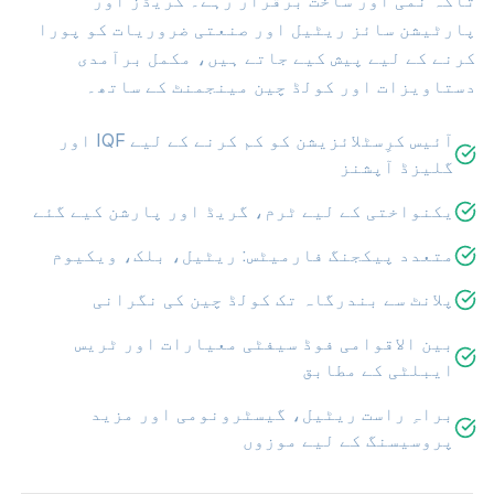
تاکہ نمی اور ساخت برقرار رہے۔ گریڈز اور
پارٹیشن سائز ریٹیل اور صنعتی ضروریات کو پورا
کرنے کے لیے پیش کیے جاتے ہیں، مکمل برآمدی
دستاویزات اور کولڈ چین مینجمنٹ کے ساتھ۔
آئیس کرِسٹلائزیشن کو کم کرنے کے لیے IQF اور
گلیزڈ آپشنز
یکنواختی کے لیے ٹرم، گریڈ اور پارشن کیے گئے
متعدد پیکجنگ فارمیٹس: ریٹیل، بلک، ویکیوم
پلانٹ سے بندرگاہ تک کولڈ چین کی نگرانی
بین الاقوامی فوڈ سیفٹی معیارات اور ٹریس
ایبلٹی کے مطابق
براہِ راست ریٹیل، گیسٹرونومی اور مزید
پروسیسنگ کے لیے موزوں