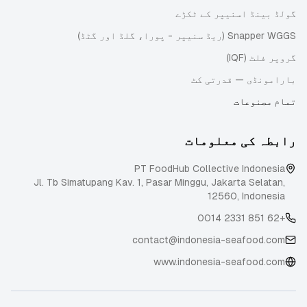
گولڈ بینڈ اسنیپر کے ٹکڑے
Snapper WGGS (ریڈ سنیپر - پورا، گلڈ اور گٹڈ)
گروپر فلٹ (IQF)
بارامونڈی — قدرتی کٹ
تمام مصنوعات
رابطہ کی معلومات
PT FoodHub Collective Indonesia
Jl. Tb Simatupang Kav. 1, Pasar Minggu
,
Jakarta Selatan
,
12560
,
Indonesia
+62 851 2331 0014
contact@indonesia-seafood.com
www.indonesia-seafood.com