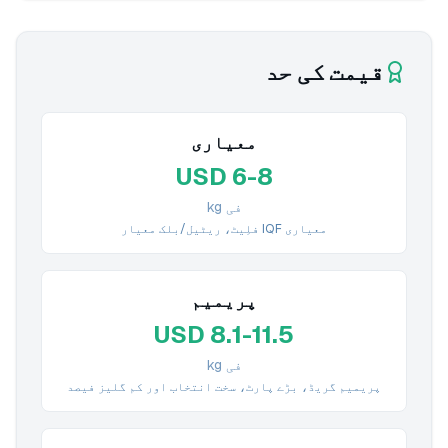
قیمت کی حد
معیاری
USD 6-8
فی kg
معیاری IQF فلِیٹ، ریٹیل/بلک معیار
پریمیم
USD 8.1-11.5
فی kg
پریمیم گریڈ، بڑے پارٹ، سخت انتخاب اور کم گلیز فیصد