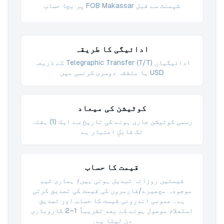
شپمنٹ سے قبل FOB Makassar پر بچا حساب
ادائیگی کا طریقہ
ادائیگیاں Telegraphic Transfer (T/T) کے ذریعہ
USD یا متفقہ دوسری کرنسی میں
کوٹیشن کی میعاد
رسمی کوٹیشن جاری ہونے کی تاریخ سے ایک (1) ہفتہ
تک قابلِ اعتبار ہے
قیمت کا حساب
قیمتیں روزانہ تبدیل ہوتی ہیں؛ ہماری ٹیم
موجودہ مچھیرے/فارمروں کی قیمت کی تصدیق کرتی
ہے۔ عمومی اندرونی قیمت کا حساب اور تصدیق
استعلام موصول ہونے کے بعد تقریباً 1–2 کاروباری
دن لیتا ہے۔