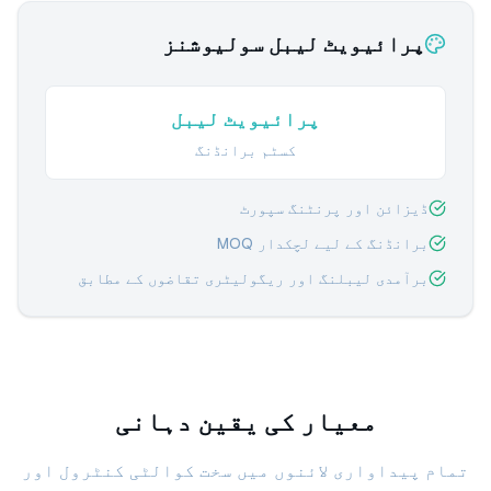
پرائیویٹ لیبل سولیوشنز
پرائیویٹ لیبل
کسٹم برانڈنگ
ڈیزائن اور پرنٹنگ سپورٹ
برانڈنگ کے لیے لچکدار MOQ
برآمدی لیبلنگ اور ریگولیٹری تقاضوں کے مطابق
معیار کی یقین دہانی
تمام پیداواری لائنوں میں سخت کوالٹی کنٹرول اور