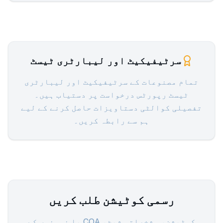
سرٹیفیکیٹ اور لیبارٹری ٹیسٹ
تمام مصنوعات کے سرٹیفیکیٹ اور لیبارٹری
ٹیسٹ رپورٹس درخواست پر دستیاب ہیں۔
تفصیلی کوالٹی دستاویزات حاصل کرنے کے لیے
ہم سے رابطہ کریں۔
رسمی کوٹیشن طلب کریں
کوٹیشن، مشخصاتی شیٹ، COA یا نمونوں کے