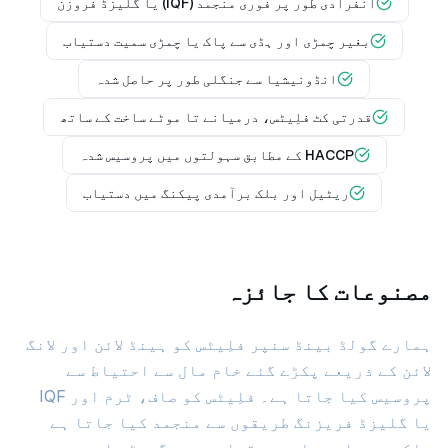
انفرادی طور پر فوری منجمد (IQF) یا گلیزڈ فروزن
بغیر چمڑی اور ہڈی سے پاک یا چمڑی سمیت دستیاب
انڈونیشیا سے جنگلی طور پر حاصل شدہ
قدرتی کٹ فلِیٹس، درمیانے تا موٹے ساخت کے ساتھ
HACCP کے مطابق سہولتوں میں پروسیس شدہ
ریٹیل اور بلک برآمدی پیکنگ میں دستیاب
مصنوعات کا جائزہ
ہمارے گولڈ بینڈ سنپر فلِیٹس کو ہینڈ لائن اور لانگ
لائن کے ذریعے پکڑے گئے خام مال سے احتیاط سے
پروسیس کیا جاتا ہے۔ فلِیٹس کو صاف، ٹرم اور IQF
یا گلیزڈ فریزنگ طریقوں سے منجمد کیا جاتا ہے