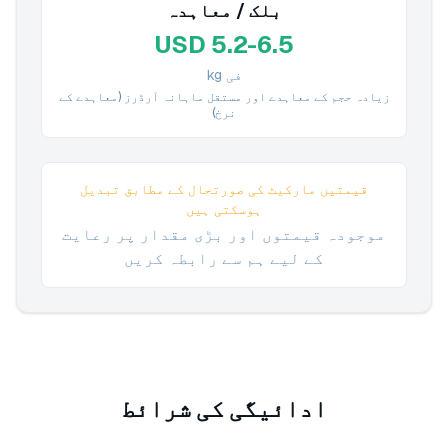
بلک / معاہدہ
USD 5.2-6.5
فی kg
زیادہ حجم کے معاہدے اور مستقل ماہانہ آرڈرز (معاہدے کے
نرخ)
قیمتیں مارکیٹ کی صورتحال کے مطابق تبدیل
ہوسکتی ہیں
موجودہ قیمتوں اور بڑی مقدار پر رعایت
کے لیے ہم سے رابطہ کریں
ادائیگی کی شرائط