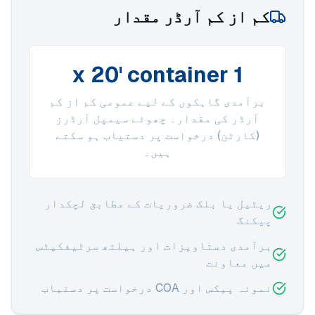
کم از کم آرڈر مقدار
1 x 20' container
برآمدی گاہکوں کے لیے عمومی کم از کم
آرڈر کی مقدار۔ چھوٹے سیمپل آرڈرز
(کارٹن) درخواست پر دستیاب ہو سکتے
ہیں۔
ریٹیل یا بلک ضروریات کے مطابق لچکدار
پیکنگ
برآمدی دستاویزات اور ہیلتھ سرٹیفکیٹس
میں معاونت
نمونہ پیکس اور COA درخواست پر دستیاب