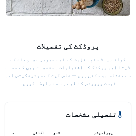
پروڈکٹ کی تفصیلات
گولڈ بینڈ سنپر فلِیٹ کے لیے عمومی مصنوعات کے
ڈیٹا اور پیکنگ کے اختیارات۔ مشخصات بیچ کے حساب
سے مختلف ہو سکتی ہیں — خاص لیٹ کے سرٹیفکیٹس اور
ٹیسٹ رپورٹس کے لیے ہم سے رابطہ کریں۔
تفصیلی مشخصات
پیرامیٹر
قدر
اکائی
معیار