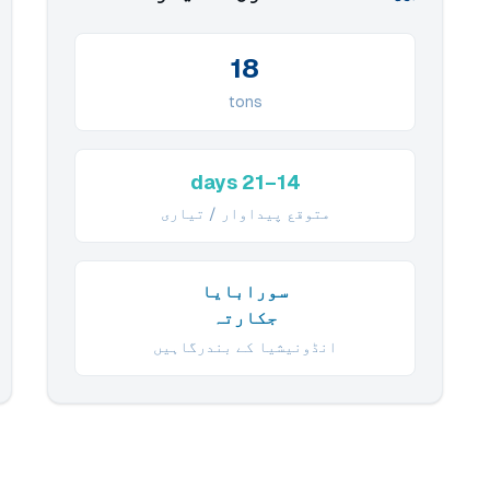
18
tons
14–21 days
متوقع پیداوار / تیاری
سورابایا
جکارتہ
انڈونیشیا کے بندرگاہیں