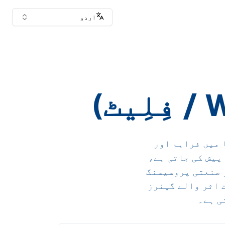
اردو
Argyrops s) جسے انڈونیشیا میں فراہم اور
ور IQF فِلِیٹس کے طور پر پیش کی جاتی ہے،
 صنعتی پروسیسنگ
ت اثر والے گیئرز
ی ہے۔