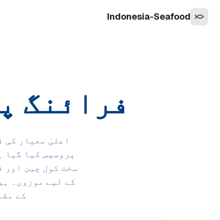
Indonesia-Seafood
فرائنگ پین سنیپ
سخت کول چین اور 
کے لیے موزوں۔ ہین
کے مقا