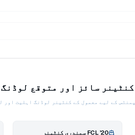
کنٹینر سائز اور متوقع لوڈنگ
منٹس کے لیے معمول کے کنٹینر لوڈنگ اہلیت اور ل
20’ FCL سمندری کنٹینر