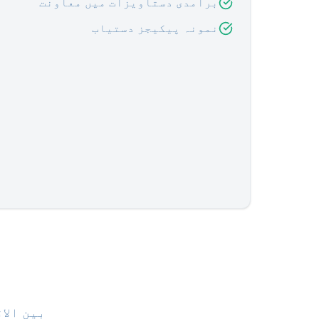
برآمدی دستاویزات میں معاونت
نمونہ پیکیجز دستیاب
بین الاقو