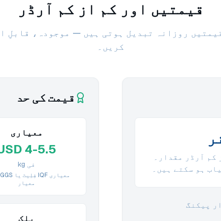
قیمتیں اور کم از کم آرڈر
یمتیں روزانہ تبدیل ہوتی ہیں — موجودہ، قابلِ اع
کریں۔
قیمت کی حد
معیاری
USD 4-5.5
 کم آرڈر مقدار۔
فی kg
اب ہو سکتے ہیں۔
معیار
ر پیکنگ
بلک