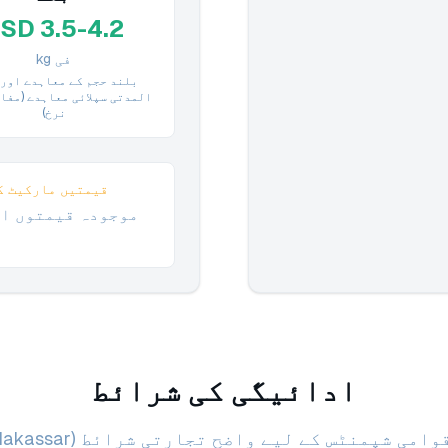
SD 3.5-4.2
فی kg
بلند حجم کے معاہدے اور 
المدتی سپلائی معاہدے (مفا
نرخ)
قیمتیں مارکیٹ ک
موجودہ قیمتوں او
ادائیگی کی شرائط
امی شپمنٹس کے لیے واضح تجارتی شرائط (FOB Makassar).