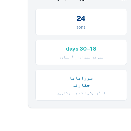
24
tons
18–30 days
متوقع پیداوار / تیاری
سورابایا
جکارتہ
انڈونیشیا کے بندرگاہیں