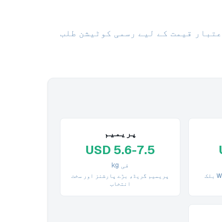
تبار قیمت کے لیے رسمی کوٹیشن طلب
پریمیم
USD 5.6-7.5
فی kg
معیاری IQF فِلِیٹ یا WGGS بلک
پریمیم گریڈ، بڑے پارشنز اور سخت
انتخاب