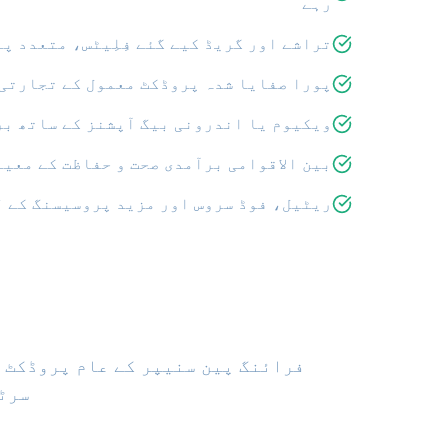
رہے
تراشے اور گریڈ کیے گئے فِلِیٹس، متعدد پ
پورا صفایا شدہ پروڈکٹ معمول کے تجارتی
ویکیوم یا اندرونی بیگ آپشنز کے ساتھ ب
بین الاقوامی برآمدی صحت و حفاظت کے معی
ریٹیل، فوڈ سروس اور مزید پروسیسنگ کے ل
فرائنگ پین سنیپر کے عام پروڈکٹ ڈ
سرٹ