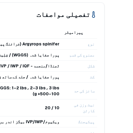
تفصیلی مواصفات
پیرامیٹر
نوع
Argyrops spinifer (فرائنگ پین سنیپر)
مصنوع کی قسم
پورا صفایا شدہ (WGGS) / فِلِیٹ
شکل
ٹھنڈا/منجمد - IVP / IWP / IQF
کٹ
پورا صفایا شدہ / جلد کے ساتھ فِ
سائز کی حد
100–500+ g)
نیٹ وزن فی
10 / 20
کارٹن
پیکیجنگ
ویکیوم/IVP/IWP بیگز اندر برآمدی کارٹن؛ پیلیٹائزڈ
ذخیرہ درجہ