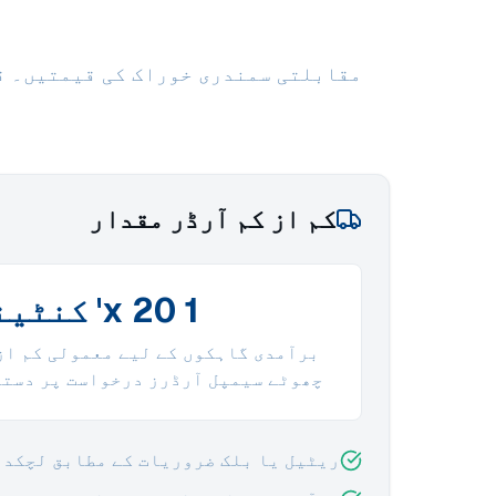
مقابلتی سمندری خوراک کی قیمتیں۔ ق
کم از کم آرڈر مقدار
1 x 20' کنٹینر
برآمدی گاہکوں کے لیے معمولی کم از
چھوٹے سیمپل آرڈرز درخواست پر دستی
ریٹیل یا بلک ضروریات کے مطابق لچکدا