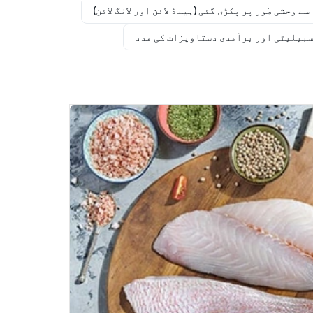
ے وحشی طور پر پکڑی گئی (ہینڈ لائن اور لانگ لائن)
بیلیٹی اور برآمدی دستاویزات کی مدد