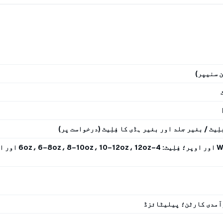
لِیٹ / بغیر جلد اور بغیر ہڈی کا فِلِیٹ (درخواست پر)
WGGS: 1–2 lbs، 2–3 lbs، 3 lbs اور اوپر؛ فِ