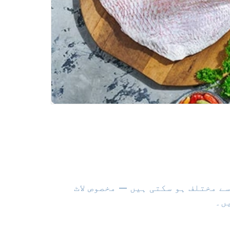
ے مختلف ہو سکتی ہیں — مخصوص لاٹ
ں۔