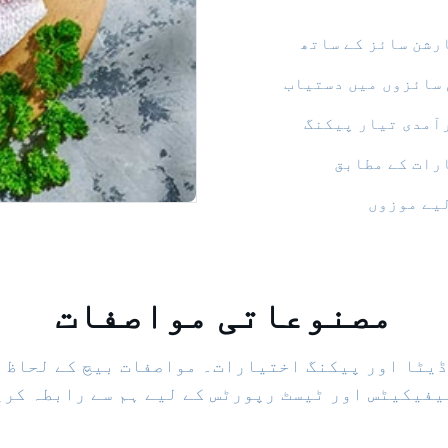
ارشن سائز کے ساتھ
 سائزوں میں دستیاب
رآمدی تیار پیکنگ
ارات کے مطابق
یے موزوں
مصنوعاتی مواصفات
یٹا اور پیکنگ اختیارات۔ مواصفات بیچ کے لحاظ س
یفیکیٹس اور ٹیسٹ رپورٹس کے لیے ہم سے رابطہ کری