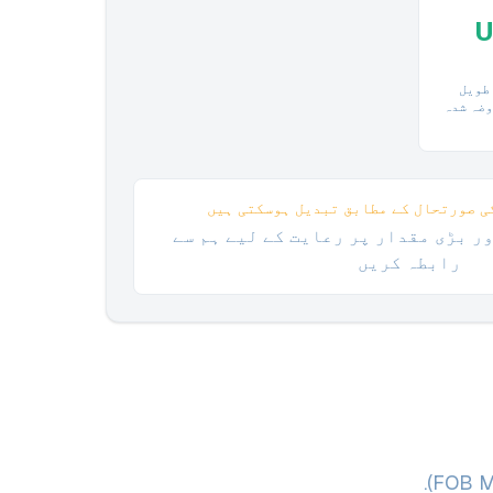
U
طویل
وضہ شدہ
ی صورتحال کے مطابق تبدیل ہوسکتی ہیں
ر بڑی مقدار پر رعایت کے لیے ہم سے
رابطہ کریں