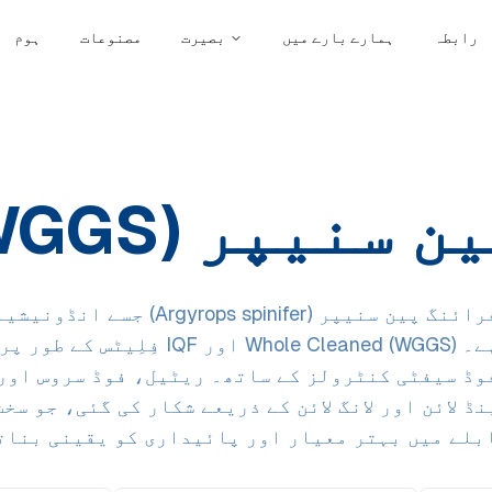
رابطہ
ہمارے بارے میں
بصیرت
مصنوعات
ہوم
ر (WGGS / فِلِیٹ)
اعلیٰ معیار کی فرائنگ پین سنیپر (pinifer
پروسیس کیا گیا ہے۔ Whole Cleaned (WGGS) ا
فوڈ سیفٹی کنٹرولز کے ساتھ۔ ریٹیل، فوڈ سروس اور
ڈ لائن اور لانگ لائن کے ذریعے شکار کی گئی، جو سخ
بلے میں بہتر معیار اور پائیداری کو یقینی بنات