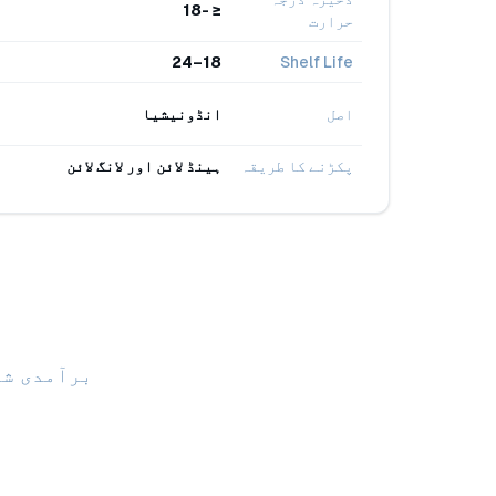
≤ -18
حرارت
18–24
Shelf Life
اصل
انڈونیشیا
پکڑنے کا طریقہ
ہینڈ لائن اور لانگ لائن
برآمدی شپ