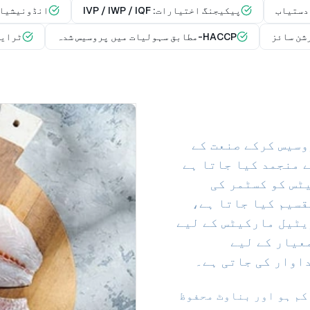
پیکیجنگ اختیارات: IVP / IWP / IQF
انڈونیشیا س
رشن سائز
HACCP-مطابق سہولیات میں پروسیس شدہ
ٹرایس
وسیس کرکے صنعت کے
IVP/IWP/IQ) کے ذریعے منجمد کیا جاتا ہے
یٹس کو کسٹمر کی
قسیم کیا جاتا ہے،
یٹیل مارکیٹس کے لیے
عیار کے لیے
اوار کی جاتی ہے۔
ٹلائزیشن کم ہو اور بناوٹ محفوظ