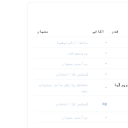
قدر
اکائی
معیار
-
ماخذ: انڈونیشیا
-
پروسیس شدہ
-
برآمدی معیار
-
کسٹمر کا انتخاب
لِیٹ: 4–6oz، 6–8oz، 8–10oz، 10–12oz، 12oz اور اوپر (یا
مختلف پارشن سائز دستیاب
-
ہیں
kg
کسٹمر کا انتخاب
-
برآمدی معیار