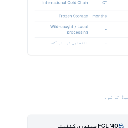
International Cold Chain
°C
Frozen Storage
months
Wild-caught / Local
-
processing
-
انتخابی کم اثر آلات
یڈ ٹائم۔
40’ FCL سمندری کنٹینر