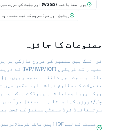
پورا صفایا شدہ (WGGS) اور فِلِیٹ کی صورت میں دستیاب
ریٹیل اور فوڈ سروس کے لیے متعدد پا
مصنوعات کا جائزہ
فرائنگ پین سنیپر کو عروجِ تازگی پر پر
معیار کے طریقوں (F
تاکہ بناوٹ اور ذائقہ محفوظ رہیں۔ فِلِ
تفصیلات کے مطابق تراشا اور حصّوں میں ت
جبکہ پورا صفایا شدہ پروڈکٹ بلک اور ر
چِل/فروزن کیا جاتا ہے۔ مستقل برآمدی م
سرٹیفائیڈ فوڈ سیفٹی سسٹمز کے تحت پید
فِلِیٹس کے لیے IQF آپشن تاکہ کرس