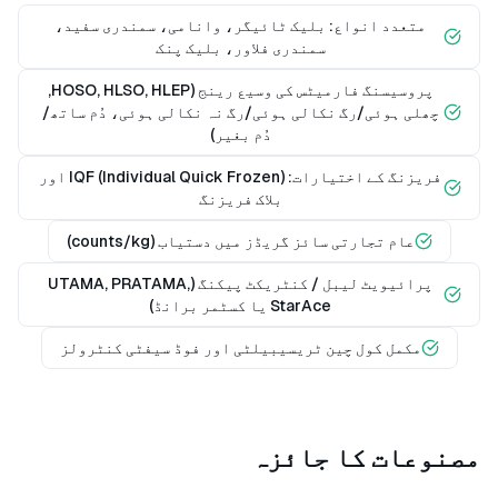
متعدد انواع: بلیک ٹائیگر، وانامی، سمندری سفید،
سمندری فلاور، بلیک پنک
پروسیسنگ فارمیٹس کی وسیع رینج (HOSO, HLSO, HLEP,
چھلی ہوئی/رگ نکالی ہوئی/رگ نہ نکالی ہوئی، دُم ساتھ/
دُم بغیر)
فریزنگ کے اختیارات: IQF (Individual Quick Frozen) اور
بلاک فریزنگ
عام تجارتی سائز گریڈز میں دستیاب (counts/kg)
پرائیویٹ لیبل / کنٹریکٹ پیکنگ (UTAMA, PRATAMA,
StarAce یا کسٹمر برانڈ)
مکمل کول چین ٹریسیبیلٹی اور فوڈ سیفٹی کنٹرولز
مصنوعات کا جائزہ