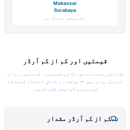
Makassar
Surabaya
انڈونیشین بندرگاہیں
قیمتیں اور کم از کم آرڈر
مقابلتی سمندری خوراک کی قیمتیں۔ قیمتیں روزانہ
تبدیل ہوتی ہیں — موجودہ، قابلِ اعتبار قیمت کے
لیے رسمی کوٹیشن طلب کریں۔
کم از کم آرڈر مقدار