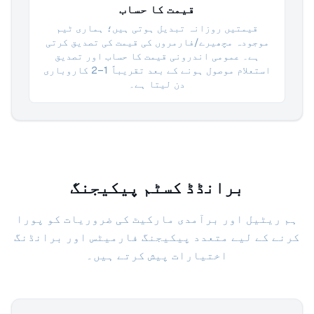
قیمت کا حساب
قیمتیں روزانہ تبدیل ہوتی ہیں؛ ہماری ٹیم
موجودہ مچھیرے/فارمروں کی قیمت کی تصدیق کرتی
ہے۔ عمومی اندرونی قیمت کا حساب اور تصدیق
استعلام موصول ہونے کے بعد تقریباً 1–2 کاروباری
دن لیتا ہے۔
برانڈڈ کسٹم پیکیجنگ
ہم ریٹیل اور برآمدی مارکیٹ کی ضروریات کو پورا
کرنے کے لیے متعدد پیکیجنگ فارمیٹس اور برانڈنگ
اختیارات پیش کرتے ہیں۔