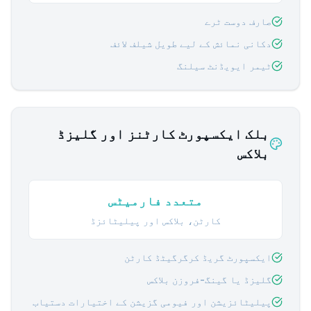
صارف دوست ٹرے
دکانی نمائش کے لیے طویل شیلف لائف
ٹیمر ایویڈنٹ سیلنگ
بلک ایکسپورٹ کارٹنز اور گلیزڈ
بلاکس
متعدد فارمیٹس
کارٹن، بلاکس اور پیلیٹائزڈ
ایکسپورٹ گریڈ کرگرگیٹڈ کارٹن
گلیزڈ یا گینگ-فروزن بلاکس
پیلیٹائزیشن اور فیومی گزیشن کے اختیارات دستیاب