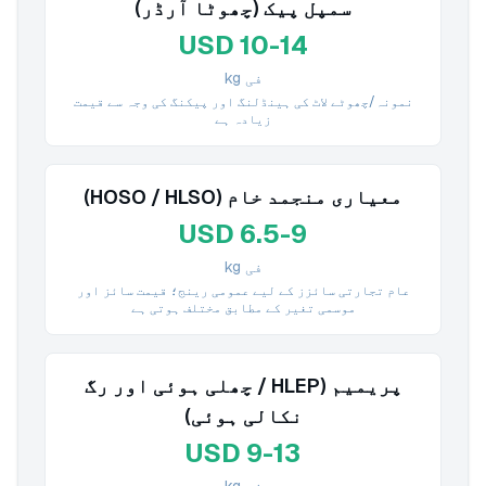
سمپل پیک (چھوٹا آرڈر)
USD 10-14
فی kg
نمونہ/چھوٹے لاٹ کی ہینڈلنگ اور پیکنگ کی وجہ سے قیمت
زیادہ ہے
معیاری منجمد خام (HOSO / HLSO)
USD 6.5-9
فی kg
عام تجارتی سائزز کے لیے عمومی رینج؛ قیمت سائز اور
موسمی تغیر کے مطابق مختلف ہوتی ہے
پریمیم (HLEP / چھلی ہوئی اور رگ
نکالی ہوئی)
USD 9-13