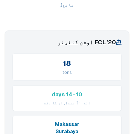
تابع).
20’ FCL اوشن کنٹینر
18
tons
10–14 days
اندازاً پیداوار کا وقت
Makassar
Surabaya