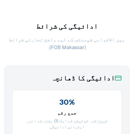
ادائیگی کی شرائط
بین الاقوامی شپمنٹس کے لیے واضح تجارتی شرائط
(FOB Makassar).
ادائیگی کا ڈھانچہ
30%
جمع رقم
قبول شدہ کوٹیشن کے ایک (1) ہفتے کے اندر
ایڈوانس ادائیگی