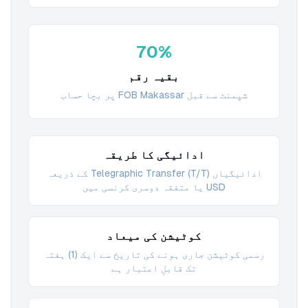
70%
بقیہ رقم
شپمنٹ سے قبل FOB Makassar پر بچا حساب
ادائیگی کا طریقہ
ادائیگیاں Telegraphic Transfer (T/T) کے ذریعہ
USD یا متفقہ دوسری کرنسی میں
کوٹیشن کی میعاد
رسمی کوٹیشن جاری ہونے کی تاریخ سے ایک (1) ہفتہ
تک قابلِ اعتبار ہے