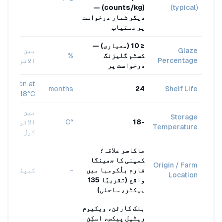
(counts/kg) —
(typical)
دیگر شمار درخواست
پر دستیاب
≤ 10 (معیاری) —
Glaze
بین
کسٹم گلیزنگ
%
Percentage
الاقوامی
درخواست پر
Frozen at
months
24
Shelf Life
-18°C
بین
Storage
-18
°C
الاقوامی
Temperature
کول چین
ماکاسر علاقہ؛
کمپنی کا جھینگا
Origin / Farm
فارم بلُکومبا میں
-
کمپنی
Location
واقع (تقریبًا 135
ہیکٹر، ساحلی)
بلک کارٹن، ویکیوم
ریٹیل پیکس، اسکِن