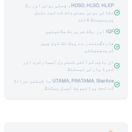
HOSO, HLSO, HLEP، چھلی ہوئی اور رگ
نکالی ہوئی مصنوعات کے لیے مکمل
پروسیسنگ لائنز
IQF اور بلاک فریزنگ صلاحیتیں
فارم/سمندر سے پیک تک کول چین
ٹریسیبیلٹی
ان ہاؤس کوالٹی کنٹرول لیبارٹری اور
تھرڈ پارٹی ٹیسٹنگ
UTAMA, PRATAMA, StarAce یا کسٹمر برانڈ
کے تحت پرائیویٹ لیبل پیکنگ