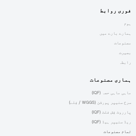
فوری روابط
ہوم
ہمارے بارے میں
مصنوعات
بصیرت
رابطہ
ہماری مصنوعات
ماہی ماہی حصہ (IQF)
سرخ سنیپر پورشن (WGGS / فِلے)
پارروٹ فِش فلٹ (IQF)
ریڈ سنیپر ہیڈ (IQF)
تمام مصنوعات