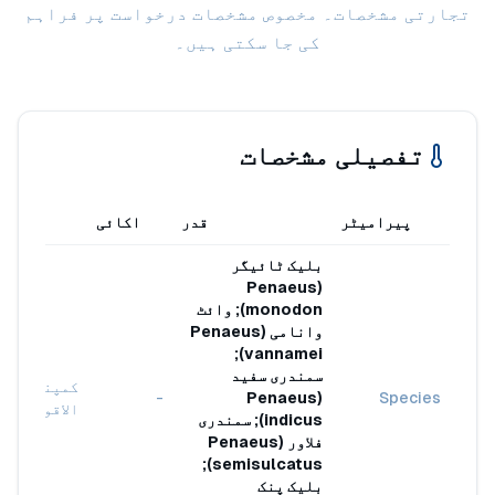
تجارتی مشخصات۔ مخصوص مشخصات درخواست پر فراہم
کی جا سکتی ہیں۔
تفصیلی مشخصات
پیرامیٹر
قدر
اکائی
معیار
بلیک ٹائیگر
(Penaeus
monodon); وائٹ
وانامی (Penaeus
vannamei);
سمندری سفید
کمپنی/بین
-
(Penaeus
Species
الاقوامی
indicus); سمندری
فلاور (Penaeus
semisulcatus);
بلیک پنک