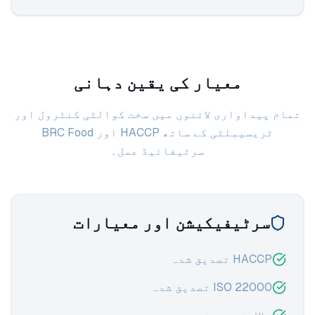
معیار کی یقین دہانی
تمام پیداواری لائنوں میں سخت کوالٹی کنٹرول اور
ٹریسیبلٹی کے ساتھ HACCP اور BRC Food
سرٹیفائیڈ عمل۔
سرٹیفیکیشن اور معیارات
HACCP تصدیق شدہ
ISO 22000 تصدیق شدہ