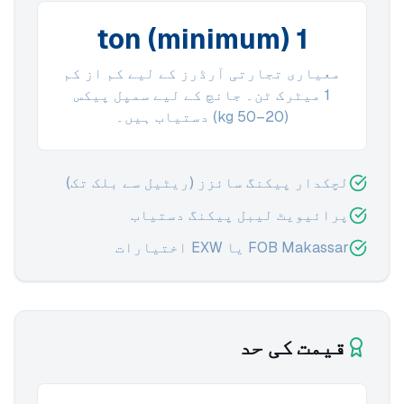
1 ton (minimum)
معیاری تجارتی آرڈرز کے لیے کم از کم
1 میٹرک ٹن۔ جانچ کے لیے سمپل پیکس
(20–50 kg) دستیاب ہیں۔
لچکدار پیکنگ سائزز (ریٹیل سے بلک تک)
پرائیویٹ لیبل پیکنگ دستیاب
FOB Makassar یا EXW اختیارات
قیمت کی حد