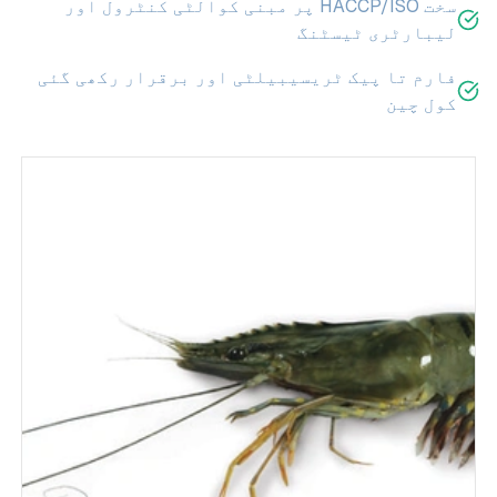
سخت HACCP/ISO پر مبنی کوالٹی کنٹرول اور
لیبارٹری ٹیسٹنگ
فارم تا پیک ٹریسیبیلٹی اور برقرار رکھی گئی
کول چین