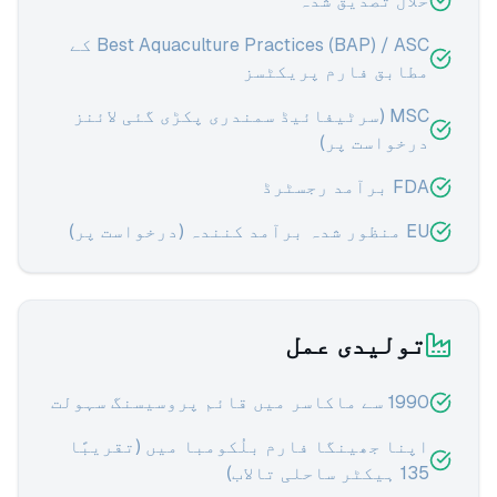
حلال تصدیق شدہ
Best Aquaculture Practices (BAP) / ASC کے
مطابق فارم پریکٹسز
MSC (سرٹیفائیڈ سمندری پکڑی گئی لائنز
درخواست پر)
FDA برآمد رجسٹرڈ
EU منظور شدہ برآمد کنندہ (درخواست پر)
تولیدی عمل
1990 سے ماکاسر میں قائم پروسیسنگ سہولت
اپنا جھینگا فارم بلُکومبا میں (تقریبًا
135 ہیکٹر ساحلی تالاب)