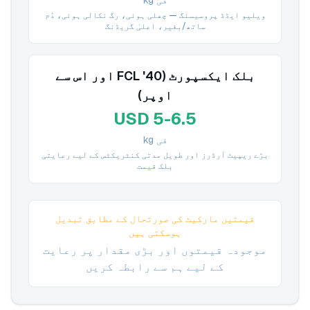
فی kg
ویلیو ایڈڈ پروسیسنگ — چھلی ہوئی، رگ نکالی ہوئی، دُم
ساتھ/بغیر، اعلیٰ گریڈنگ
بلک ایکسپورٹ (40' FCL اور اس سے
اوپر)
USD 5-6.5
فی kg
بڑے ریپیٹ آرڈرز اور طویل مدتی کنٹریکٹس کے لیے رعایتی
بلک قیمت
قیمتیں مارکیٹ کی صورتحال کے مطابق تبدیل
ہوسکتی ہیں
موجودہ قیمتوں اور بڑی مقدار پر رعایت
کے لیے ہم سے رابطہ کریں