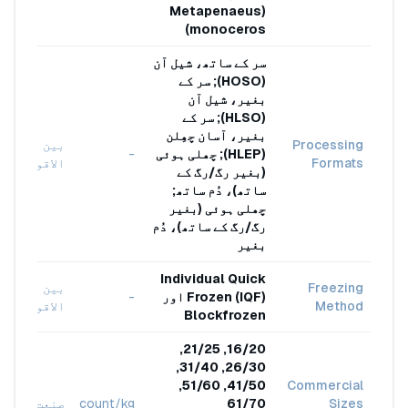
(Metapenaeus
monoceros)
سر کے ساتھ، شیل آن
(HOSO); سر کے
بغیر، شیل آن
(HLSO); سر کے
بغیر، آسان چھِلن
Processing
بین
(HLEP); چھلی ہوئی
-
Formats
الاقوامی
(بغیر رگ/رگ کے
ساتھ)، دُم ساتھ;
چھلی ہوئی (بغیر
رگ/رگ کے ساتھ)، دُم
بغیر
Individual Quick
Freezing
بین
Frozen (IQF) اور
-
Method
الاقوامی
Blockfrozen
16/20, 21/25,
26/30, 31/40,
41/50, 51/60,
Commercial
Sizes
61/70
count/kg
صنعت