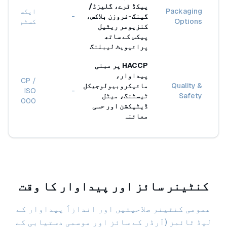
پیکڈ ٹرے، گلیزڈ/
Packaging
ایکسپورٹ/
گینگ-فروزن بلاکس،
-
Options
کسٹم
کنزیومر ریٹیل
پیکس کے ساتھ
پرائیویٹ لیبلنگ
HACCP پر مبنی
پیداوار،
HACCP /
Quality &
مائیکروبیولوجیکل
ISO
-
Safety
ٹیسٹنگ، میٹل
22000
ڈیٹیکشن اور حسی
معائنہ
کنٹینر سائز اور پیداوار کا وقت
عمومی کنٹینر صلاحیتیں اور اندازاً پیداوار کے
لیڈ ٹائمز (آرڈر کے سائز اور موسمی دستیابی کے