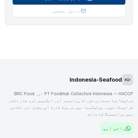
ای میل بھیجیں
Indonesia-Seafood
PT FoodHub Collective Indonesia — HACCP اور BRC Food
سرٹیفائیڈ سمندری خوراک پراسیسر اور ایکسپورٹر، صدر دفتر
کراچیٹا میں، بولوکمبا میں مربوط فارم آپریشنز اور مکاسر
میں پراسیسنگ کے ساتھ۔
واٹس ایپ