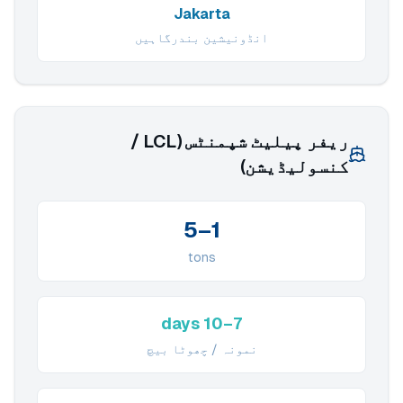
Jakarta
انڈونیشین بندرگاہیں
ریفر پیلیٹ شپمنٹس (LCL /
کنسولیڈیشن)
1–5
tons
7–10 days
نمونہ / چھوٹا بیچ