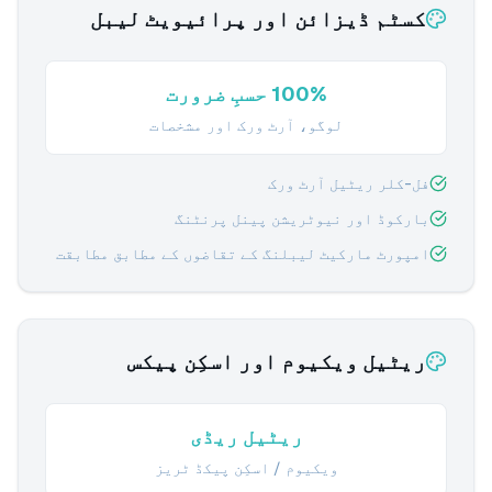
کسٹم ڈیزائن اور پرائیویٹ لیبل
100% حسبِ ضرورت
لوگو، آرٹ ورک اور مشخصات
فل-کلر ریٹیل آرٹ ورک
بارکوڈ اور نیوٹریشن پینل پرنٹنگ
امپورٹ مارکیٹ لیبلنگ کے تقاضوں کے مطابق مطابقت
ریٹیل ویکیوم اور اسکِن پیکس
ریٹیل ریڈی
ویکیوم / اسکِن پیکڈ ٹریز