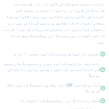
ہماری منجمد جھینگے کی لائن ذمہ دار طریقے سے
فارمنگ کی گئی اور پائیدار سمندری پکڑی گئی
اقسام کو ملاتی ہے جو ماکاسر میں بین الاقوامی فوڈ
سیفٹی معیارات کے مطابق پروسیس کی جاتی ہیں۔ ہم
ریٹیل، فوڈ سروس اور صنعتی ضروریات کو پورا کرنے
کے لیے لچکدار پروسیسنگ اور پیکیجنگ پیش کرتے
ہیں۔
متنوع مارکیٹ ضروریات کے لیے متعدد انواع
باضابطہ مارکیٹ کے لیے تیار پروسیسنگ فارمیٹس
(سر کے ساتھ، سر کے بغیر، چھلی ہوئی، رگ نکالی
ہوئی)
آسانی کے لیے IQF اور بلک پراسیسنگ کے لیے بلاک
فریزنگ
کسٹم برانڈنگ اور پیکیجنگ کے اختیارات