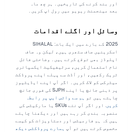
اور بند کرنے کی تاریخیں۔ ہر چھ ماہ
بعد مینجمنٹ ریویو میں رول اپ کریں۔
وسائل اور اگلے اقدامات
2025 کے بارے میں ایک بات: SIHALAL
اسکرینیں صاف ستھری ہیں، لیکن وہ صاف
اپلوڈز بھی توقع کرتے ہیں۔ وضاحتی فائل
نام استعمال کریں، سرٹیفیکیٹ ایکسپائری
ٹریک رکھیں، اور آڈٹ سے پہلے اپنے پروڈکٹ
میٹرکس کو لاک کریں۔ اگر آپ اپنے ایڈیٹیوز
پر ذہنی جانچ یا اپنے SJPH کی فوری جانچ
چاہتے ہیں تو
ہم سے واٹس ایپ پر رابطہ
کریں
. اور اگر آپ نئے SKUs یا مارکیٹس کی
منصوبہ بندی کر رہے ہیں اور دیکھنا چاہتے
ہیں کہ ہم فارمیٹس اور دستاویزات کو کیسے
مخصوص کرتے ہیں تو آپ
ہمارے پروڈکٹس دیکھ