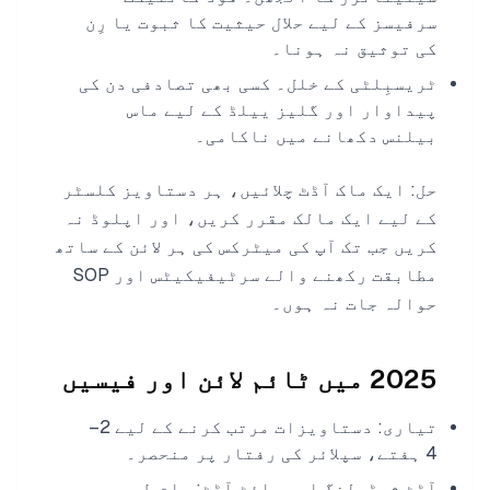
سرفیسز کے لیے حلال حیثیت کا ثبوت یا رِن
کی توثیق نہ ہونا۔
ٹریسبِلٹی کے خلل۔ کسی بھی تصادفی دن کی
پیداوار اور گلیز ییلڈ کے لیے ماس
بیلنس دکھانے میں ناکامی۔
حل: ایک ماک آڈٹ چلائیں، ہر دستاویز کلسٹر
کے لیے ایک مالک مقرر کریں، اور اپلوڈ نہ
کریں جب تک آپ کی میٹرکس کی ہر لائن کے ساتھ
مطابقت رکھنے والے سرٹیفیکیٹس اور SOP
حوالہ جات نہ ہوں۔
2025 میں ٹائم لائن اور فیسیں
تیاری: دستاویزات مرتب کرنے کے لیے 2–
4 ہفتے، سپلائر کی رفتار پر منحصر۔
آڈٹ شیڈولنگ اور سائٹ آڈٹ: عام طور پر