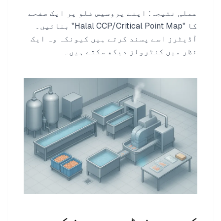
عملی نتیجہ: اپنے پروسیس فلو پر ایک صفحے
کا "Halal CCP/Critical Point Map" بنائیں۔
آڈیٹرز اسے پسند کرتے ہیں کیونکہ وہ ایک
نظر میں کنٹرولز دیکھ سکتے ہیں۔