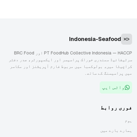
Indonesia-Seafood
PT FoodHub Collective Indonesia — HACCP اور BRC Food
سرٹیفائیڈ سمندری خوراک پراسیسر اور ایکسپورٹر، صدر دفتر
کراچیٹا میں، بولوکمبا میں مربوط فارم آپریشنز اور مکاسر
میں پراسیسنگ کے ساتھ۔
واٹس ایپ
فوری روابط
ہوم
ہمارے بارے میں