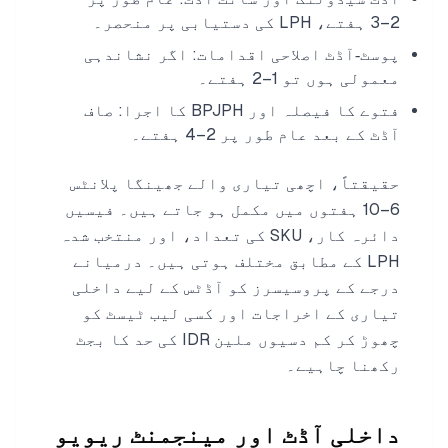
2–3 ہفتے، LPH کی دستیابی پر منحصر۔
پوسٹ‑آڈٹ اصلاحی اقدامات: اگر نشاندہی
معمولی ہوں تو 1–2 ہفتے۔
فتوے کا فیصلہ اور BPJPH کا اجرا: صاف
آڈٹ کے بعد عام طور پر 2–4 ہفتے۔
حقیقتاً، اچھی تیاری والے جھینگا پلانٹس
6–10 ہفتوں میں مکمل ہو جاتے ہیں۔ فیسیں
دائرہ کار، SKU کی تعداد، اور منتخب شدہ
LPH کے مطابق مختلف ہوتی ہیں۔ درمیانے
درجے کے پروسیسرز کو آڈٹس کے لیے داخلی
تیاری کے اخراجات اور کسی لیب ٹیسٹ کو
چھوڑ کر کم دسیوں ملین IDR کی حد کا بجٹ
رکھنا چاہیے۔
داخلی آڈٹ اور مینجمنٹ ریویو