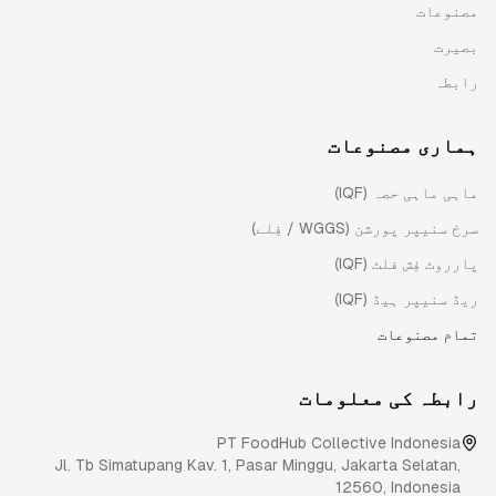
مصنوعات
بصیرت
رابطہ
ہماری مصنوعات
ماہی ماہی حصہ (IQF)
سرخ سنیپر پورشن (WGGS / فِلے)
پارروٹ فِش فلٹ (IQF)
ریڈ سنیپر ہیڈ (IQF)
تمام مصنوعات
رابطہ کی معلومات
PT FoodHub Collective Indonesia
Jl. Tb Simatupang Kav. 1, Pasar Minggu
,
Jakarta Selatan
,
12560
,
Indonesia