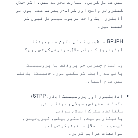
میں شامل کریں۔ ہمارے تجربے میں، اگر حلال
کنٹرولز واضح اور کراس‑ریفرنس شدہ ہوں تو
آڈیٹرز ایک واحد مربوط مینوئل قبول کر
لیتے ہیں۔
BPJPH منظوری کے لیے کون سے جھینگا
ایڈیٹیوز کے پاس حلال سرٹیفیکیٹس ہوں؟
وہ تمام چیزیں جو پروڈکٹ یا پروسیسنگ
پانی سے رابطہ کر سکتی ہوں۔ جھینگا پلانٹس
میں عام اشیاء:
ایڈیٹیوز اور پروسیسنگ ایڈز: STPP/
مکسڈ فاسفیٹس، سوڈیم میٹا بائی
سلفائٹ، سٹرک ایسڈ، سوڈیم
بائیکاربونیٹ، اسکوربیٹس، کیریجینن،
ڈی‑فومرز۔ حلال سرٹیفیکیٹس اور
مواصفات فراہم کریں۔