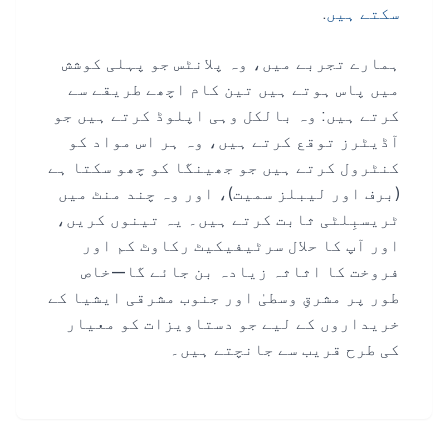
سکتے ہیں
.
ہمارے تجربے میں، وہ پلانٹس جو پہلی کوشش
میں پاس ہوتے ہیں تین کام اچھے طریقے سے
کرتے ہیں: وہ بالکل وہی اپلوڈ کرتے ہیں جو
آڈیٹرز توقع کرتے ہیں، وہ ہر اس مواد کو
کنٹرول کرتے ہیں جو جھینگا کو چھو سکتا ہے
(برف اور لیبلز سمیت)، اور وہ چند منٹ میں
ٹریسبِلٹی ثابت کرتے ہیں۔ یہ تینوں کریں،
اور آپ کا حلال سرٹیفیکیٹ رکاوٹ کم اور
فروخت کا اثاثہ زیادہ بن جائے گا—خاص
طور پر مشرقِ وسطیٰ اور جنوب مشرقی ایشیا کے
خریداروں کے لیے جو دستاویزات کو معیار
کی طرح قریب سے جانچتے ہیں۔