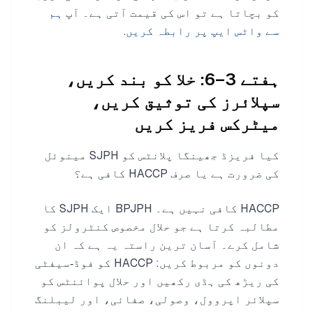
کو بچاتا ہے تو اس کی قیمت آتی ہے۔ آپ
ہم
سے واٹس ایپ پر رابطہ کریں
.
ہفتے 3–6: خلا کو بند کریں،
سپلائرز کی توثیق کریں،
میٹرکس فریز کریں
کیا فریزڈ جھینگا پلانٹس کو SJPH مینوئل
کی ضرورت ہے یا صرف HACCP کافی ہے؟
HACCP کافی نہیں ہے۔ BPJPH ایک SJPH کا
مطالبہ کرتا ہے جو حلال مخصوص کنٹرولز کو
شامل کرے۔ آسان ترین راستہ یہ ہے کہ ان
دونوں کو مربوط کریں: HACCP کو فوڈ‑سیفٹی
کی ریڑھ کی ہڈی رکھیں اور حلال پوائنٹس کو
سپلائر اپروول، وصولی، صفائی، اور لیبلنگ