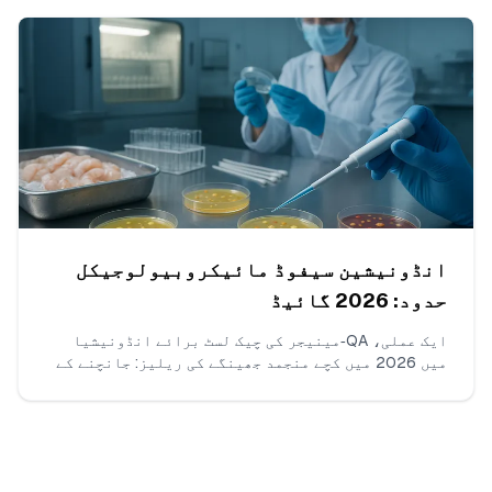
خلاف ورزی والی شپمنٹس بنانا، ثبوت پیکیج کی ترتیب،
اور FDA کے ساتھ مؤثر مواصلت کا احاطہ کرتا ہے۔
انڈونیشین سیفوڈ مائیکروبیولوجیکل
حدود: 2026 گائیڈ
ایک عملی، QA‑مینیجر کی چیک لسٹ برائے انڈونیشیا
میں 2026 میں کچے منجمد جھینگے کی ریلیز: جانچنے کے
لیے بالکل ارگنزمز، SNI/BPOM کے مطابق کام کرنے
والے n/c/m/M حدود، قبول شدہ لیب طریقے، فی بیچ
سیمپل کاؤنٹس، بارڈر لائن نتائج کیسے پڑھے جائیں،
اور COA پر کیا لازمی طور پر ظاہر ہونا چاہیے۔