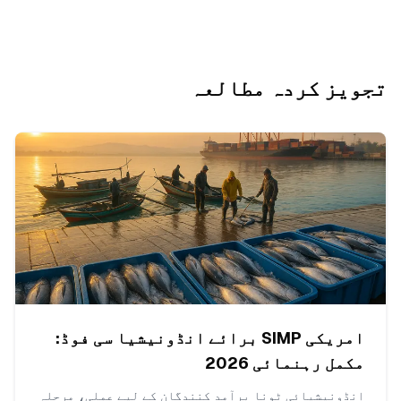
تجویز کردہ مطالعہ
امریکی SIMP برائے انڈونیشیا سی فوڈ:
مکمل رہنمائی 2026
انڈونیشیائی ٹونا برآمد کنندگان کے لیے عملی، مرحلہ