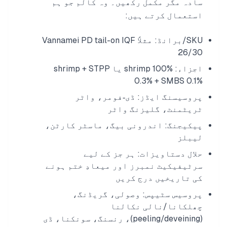
سادہ مگر مکمل رکھیں۔ وہ کالم جو ہم
استعمال کرتے ہیں:
SKU/برانڈ: مثلاً Vannamei PD tail-on IQF
26/30
اجزاء: shrimp 100% یا shrimp + STPP
0.3% + SMBS 0.1%
پروسیسنگ ایڈز: ڈی‑فومر، واٹر
ٹریٹمنٹ، گلیزنگ واٹر
پیکیجنگ: اندرونی بیگ، ماسٹر کارٹن،
لیبلز
حلال دستاویزات: ہر جز کے لیے
سرٹیفیکیٹ نمبرز اور میعادِ ختم ہونے
کی تاریخیں درج کریں
پروسیس سٹیپس: وصولی، گریڈنگ،
چھلکانا/نالی نکالنا
(peeling/deveining)، رنسنگ، سونکنا، ڈی