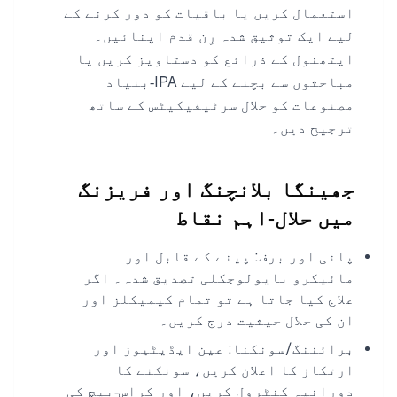
استعمال کریں یا باقیات کو دور کرنے کے
لیے ایک توثیق شدہ رِن قدم اپنائیں۔
ایتھنول کے ذرائع کو دستاویز کریں یا
مباحثوں سے بچنے کے لیے IPA‑بنیاد
مصنوعات کو حلال سرٹیفیکیٹس کے ساتھ
ترجیح دیں۔
جھینگا بلانچنگ اور فریزنگ
میں حلال‑اہم نقاط
پانی اور برف: پینے کے قابل اور
مائیکرو بایولوجکلی تصدیق شدہ۔ اگر
علاج کیا جاتا ہے تو تمام کیمیکلز اور
ان کی حلال حیثیت درج کریں۔
برائننگ/سونکنا: عین ایڈیٹیوز اور
ارتکاز کا اعلان کریں، سونکنے کا
دورانیہ کنٹرول کریں، اور کراس‑بیچ کی