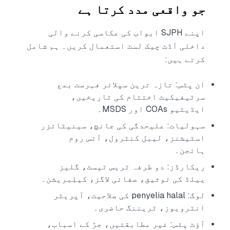
جو واقعی مدد کرتا ہے
اپنے SJPH ابواب کی عکاسی کرنے والی
داخلی آڈٹ چیک لسٹ استعمال کریں۔ ہم شامل
کرتے ہیں:
ان پٹس: تازہ ترین سپلائر فہرست بمع
سرٹیفیکیٹ اختتام کی تاریخیں،
ایڈیٹیو COAs اور MSDS۔
سہولیات: علیحدگی کی جانچ، سینیٹائزر
اسٹیشنز، لیبل کنٹرول، آئس روم
ہائجن۔
ریکارڈز: دو طرفہ ٹریس ٹیسٹ، گلیز
ییلڈ کی توثیق، صفائی لاگز، کیلِبریشن۔
لوگ: penyelia halal کی صلاحیت، آپریٹر
انٹرویوز، ٹریننگ حاضری۔
آؤٹ پٹس: غیر مطابقتیں، جڑ کے اسباب،