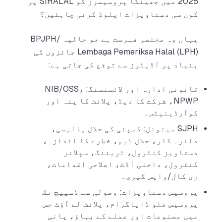
2025 میں جھینگا پروسیسرز کو SIHALAL پر
کون سی دستاویزات اپلوڈ کرنی چاہئیں؟
یہاں وہ مختصر فہرست ہے جو حالیہ BPJPH/
Lembaga Pemeriksa Halal (LPH) جائزوں کی
بنیاد پر آڈیٹرز سے توقع کی جاتی ہے:
قانونی ادارہ اور لائسنسنگ: NIB/OSS،
NPWP، شرکت کا دیڈ، پلانٹ کا پتہ اور
کوآرڈینیٹس۔
SJPH مینوئل: کمپنی کی حلال پالیسی،
دائرہ کار، حلال ٹیم، خطرے کا اندازہ،
دستاویز کنٹرول، ٹریننگ، سپلائر
کنٹرول، داخلی آڈٹ، اصلاحی اقدامات،
ری کال/واپس گیری۔
پروسیس دستاویزات: وصولی سے ڈسپیچ تک
پروسیس فلو ڈایاگرام، پلانٹ لے آؤٹ جس
میں مصنوعات اور عملے کے بہاؤ، پانی