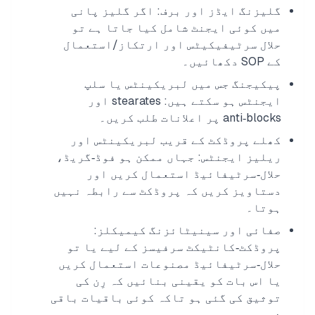
گلیزنگ ایڈز اور برف: اگر گلیز پانی
میں کوئی ایجنٹ شامل کیا جاتا ہے تو
حلال سرٹیفیکیٹس اور ارتکاز/استعمال
کے SOP دکھائیں۔
پیکیجنگ جس میں لبریکینٹس یا سلپ
ایجنٹس ہو سکتے ہیں: stearates اور
anti‑blocks پر اعلانات طلب کریں۔
کھلے پروڈکٹ کے قریب لبریکینٹس اور
ریلیز ایجنٹس: جہاں ممکن ہو فوڈ‑گریڈ،
حلال‑سرٹیفائیڈ استعمال کریں اور
دستاویز کریں کہ پروڈکٹ سے رابطہ نہیں
ہوتا۔
صفائی اور سینیٹائزنگ کیمیکلز:
پروڈکٹ‑کانٹیکٹ سرفیسز کے لیے یا تو
حلال‑سرٹیفائیڈ مصنوعات استعمال کریں
یا اس بات کو یقینی بنائیں کہ رِن کی
توثیق کی گئی ہو تاکہ کوئی باقیات باقی
نہ رہیں۔