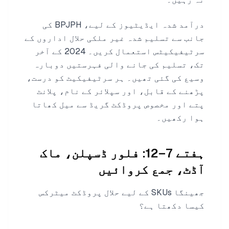
درآمد شدہ ایڈیٹیوز کے لیے، BPJPH کی
جانب سے تسلیم شدہ غیر ملکی حلال اداروں کے
سرٹیفیکیٹس استعمال کریں۔ 2024 کے آخر
تک، تسلیم کی جانے والی فہرستیں دوبارہ
وسیع کی گئی تھیں۔ ہر سرٹیفیکیٹ کو درست،
پڑھنے کے قابل، اور سپلائر کے نام، پلانٹ
پتے اور مخصوص پروڈکٹ گریڈ سے میل کھاتا
ہوا رکھیں۔
ہفتے 7–12: فلور ڈسپلن، ماک
آڈٹ، جمع کروائیں
جھینگا SKUs کے لیے حلال پروڈکٹ میٹرکس
کیسا دکھتا ہے؟