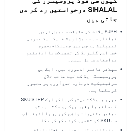
کیوں سی فوڈ پروسیسرز کی
SIHALAL درخواستیں رد کر دی
جاتی ہیں
SJPH پلانٹ کی حقیقت سے میل نہیں
کھاتا۔ سب سے بڑا ریڈ فلیگ ایک عمومی
ٹیمپلیٹ ہے جس میں جھینگا‑مخصوص
خطرات، گلیزنگ کی تفصیلات یا ایڈیٹیو
مواصفات شامل نہیں۔
سپلائر فائلز ادھوری ہیں۔ ایک ہی
پروسیسنگ ایڈ کے لیے غائب حلال
سرٹیفیکیٹ دوبارہ جمع آوری پر مجبور
کر سکتا ہے۔
مبہم پروڈکٹ میٹرکس۔ اگر ایک SKU STPP
کے ساتھ یا بغیر پیک ہو سکتا ہے تو
دونوں متغیرات واضح کریں، یا آڈیٹر آپ
سے SKU کو تقسیم کرنے کو کہے گا۔
سینیٹائزر کا الجھن۔ فوڈ‑کانٹیکٹ