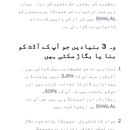
منظوری کو ہفتوں تک ملتوی کر دیا۔ یہاں
وہی عین ترتیب ہے جو جھینگا پروسیسرز کو
SIHALAL میں کم از کم واپسی کے ساتھ
کامیابی سے گزارتی ہے۔
وہ 3 بنیادیں جو آپ کے آڈٹ کو
بنا یا بگاڑ سکتی ہیں
دستاویزات جو حقیقت سے میل کھاتی ہوں۔
آڈیٹرز صرف آپ کا SJPH نہیں پڑھتے؛ وہ
پیداواری لائن کا معائنہ کرتے ہیں اور
توقع رکھتے ہیں کہ آپ کے SOPs،
ریکارڈز اور لیبلنگ وہی ہوں جو آپ نے
SIHALAL پر اپلوڈ کیے ہیں۔
مواد کا کنٹرول۔ جھینگا بذات خود حلال
ہے، لیکن اضافی اجزاء، پروسیسنگ