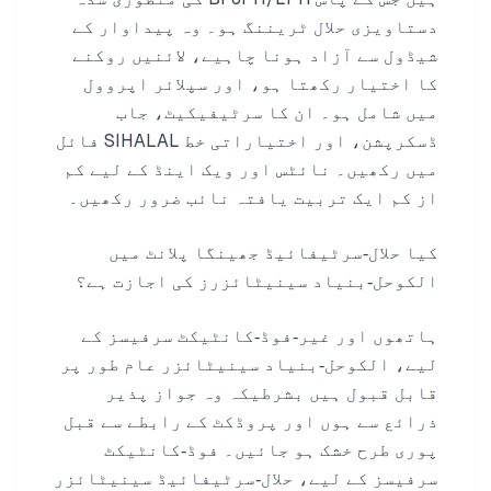
دستاویزی حلال ٹریننگ ہو۔ وہ پیداوار کے
شیڈول سے آزاد ہونا چاہیے، لائنیں روکنے
کا اختیار رکھتا ہو، اور سپلائر اپروول
میں شامل ہو۔ ان کا سرٹیفیکیٹ، جاب
ڈسکرپشن، اور اختیاراتی خط SIHALAL فائل
میں رکھیں۔ نائٹس اور ویک اینڈ کے لیے کم
از کم ایک تربیت یافتہ نائب ضرور رکھیں۔
کیا حلال‑سرٹیفائیڈ جھینگا پلانٹ میں
الکوحل‑بنیاد سینیٹائزرز کی اجازت ہے؟
ہاتھوں اور غیر‑فوڈ‑کانٹیکٹ سرفیسز کے
لیے، الکوحل‑بنیاد سینیٹائزر عام طور پر
قابل قبول ہیں بشرطیکہ وہ جواز پذیر
ذرائع سے ہوں اور پروڈکٹ کے رابطے سے قبل
پوری طرح خشک ہو جائیں۔ فوڈ‑کانٹیکٹ
سرفیسز کے لیے، حلال‑سرٹیفائیڈ سینیٹائزر