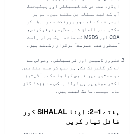
ایڈز، صفائی کے کیمیکلز اور پیکیجنگ
آپ کے لیے مسئلہ بن سکتے ہیں۔ ہم ہر
ایسی شے کے لیے جو پروڈکٹ سے رابطہ کر
سکتی ہے، الحاق شدہ حلال سرٹیفیکیٹس،
COA اور MSDS کے ساتھ ایک براہِ راست
"منظور شدہ فہرست" برقرار رکھتے ہیں۔
فلوور ڈسپلن اور ٹریسبِلٹی۔ وصولی سے
لے کر گلیزنگ تک، ہر بیچ کو چند منٹ میں
دو سمتوں میں ٹریس کیا جا سکے۔ آڈیٹرز
اکثر موقع پر ہی کولڈ‑باکس سے فِنِشڈ‑گڈز
ماس بیلنس مانگ لیتے ہیں۔
ہفتے 1–2: اپنا SIHALAL کور
فائل تیار کریں