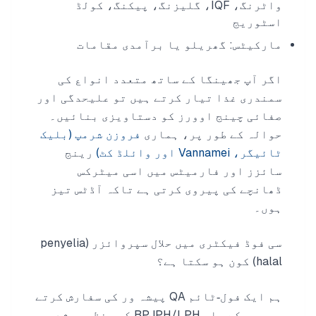
واٹرنگ، IQF، گلیزنگ، پیکنگ، کولڈ
اسٹوریج
مارکیٹس: گھریلو یا برآمدی مقامات
اگر آپ جھینگا کے ساتھ متعدد انواع کی
سمندری غذا تیار کرتے ہیں تو علیحدگی اور
صفائی چینج اوورز کو دستاویزی بنائیں۔
حوالہ کے طور پر، ہماری
فروزن شرمپ (بلیک
ٹائیگر، Vannamei اور وائلڈ کٹ)
رینج
سائزز اور فارمیٹس میں اسی میٹرکس
ڈھانچے کی پیروی کرتی ہے تاکہ آڈٹس تیز
ہوں۔
سی فوڈ فیکٹری میں حلال سپروائزر (penyelia
halal) کون ہو سکتا ہے؟
ہم ایک فول‑ٹائم QA پیشہ ور کی سفارش کرتے
ہیں جس کے پاس BPJPH/LPH کی منظوری شدہ