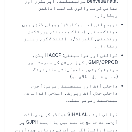
penyelia halal سرٹیفیکیٹ، آپریٹرز اور
صفائی کرنے والوں کے لیے انڈکشن
ریکارڈز۔
ٹریسبِلٹی اور ریکارڈز: وصولی لاگز، بیچ
کوڈنگ سسٹم، اسٹاک موومنٹ، پروڈکشن
ورکشیٹس، گلیزنگ/برائننگ لاگز، ریلیز
ریکارڈز۔
کوالٹی اور فوڈ سیفٹی: HACCP پلان،
GMP/CPPOB، کیلِبریشن کی فہرست اور
سرٹیفیکیٹس، ماحولیاتی مانیٹرنگ
(جہاں قابل اطلاق ہو)۔
داخلی آڈٹ اور مینجمنٹ ریویو: آخری
داخلی حلال آڈٹ رپورٹ، اصلاحی اقدامات،
مینجمنٹ ریویو منٹس۔
کیا آپ اپنے SIHALAL فولڈر کی پری‑آڈٹ
آن‑سائٹ جانچ چاہتے ہیں یا اپنے SJPH پر
دوسرا رائے؟ اگر یہ آپ کی دوبارہ جمع آوری