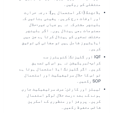
منتقلی کو روکیں۔
بلانچنگ (اگر استعمال ہو): درجہ حرارت
اور اوقات درج کریں۔ یقینی بنائیں کہ
بلینچر مشترکہ نہ ہو جہاں غیر‑حلال
مصنوعات بھی ہینڈل ہوں۔ اگر بلینچر
مختلف نسخوں کو ہینڈل کرتا ہے جن میں
ایڈیٹیوز شامل ہیں تو صفائی کی توثیق
کریں۔
IQF اور گلیزنگ: کنویئرز سے
کراس‑لبریکیشن نہ ہو اس کی تصدیق
کریں۔ اگر گلیزنگ ایڈ استعمال ہوتا ہے
تو اس کا حلال سرٹیفیکیٹ اور استعمال
SOP رکھیں۔
لیبلز اور کارٹن: صرف سرٹیفیکیٹ جاری
ہونے کے بعد درست حلال لوگو استعمال
کریں۔ پروفز اور منظوری کے اسکرین
شاٹس محفوظ رکھیں۔