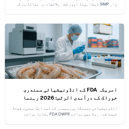
وار SIMP ڈیٹا ہینڈ اوور کِٹ۔ بلاتضاد یہ بتاتا ہے کہ
کیا جمع کرنا ہے، انڈونیشیائی دستاویزات کو NOAA
SIMP کلیدی ڈیٹا عناصر سے کیسے میپ کریں، اور جہازوں
اور زنجیرِ حوالگی کی فہرستیں کس طرح فارمیٹ کریں
تاکہ آپ کا امریکی بروکر ACE کو بغیر ہولڈ کے کلیئر
کر دے۔
امریکہ FDA کے انڈونیشیائی سمندری
خوراک کے درآمدی الرٹس: 2026 رہنما
انڈونیشیائی جھینگا پروسیسرز کے لیے ایک عملی، فیلڈ
ٹیسٹ شدہ روڈ میپ برائے FDA DWPE ہٹانا برائے
اینٹی بائیوٹک بقایا جات۔ کلورامفینیکل اور
نائٹروفیورانز کے لیے ISO 17025 ٹیسٹنگ، مسلسل غیر