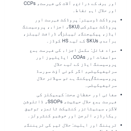
اور برف کے ذرائع، آلات کی فہرست، CCPs
اور حلال اہم نقاط۔
پروڈکٹ ڈوسیئر: پروڈکٹ فہرست اور
پروڈکٹ میٹرکس (SKU، اجزاء، پروسیسنگ
ایڈز، پیکیجنگ، لیبلز)، ڈرافٹ لیبلز،
برآمدی SKUs کے لیے HS کوڈز۔
مواد فائل: مکمل اجزاء کی فہرست بمع
مواصفات اور COAs، ایڈیٹیوز اور
پروسیسنگ ایڈز کے لیے حلال
سرٹیفیکیٹس، اگر کوئی آؤٹ سورسڈ
پروسیسنگ/پیکنگ ہے تو سپلائر حلال
سرٹیفیکیٹس۔
صفائی اور حفظانِ صحت: کیمیکلز کی
فہرست بمع حلال حیثیت، SSOPs، ڈائلوشن
لاگز، سینیٹائزر کنٹیکٹ ٹائمز، توثیق
ریکارڈز، الرجن اور خوشبو کنٹرولز۔
ٹریننگ اور اہلیت: حلال ٹیم کی ٹریننگ،