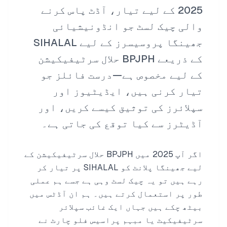
2025 کے لیے تیار، آڈٹ پاس کرنے
والی چیک لسٹ جو انڈونیشیائی
جھینگا پروسیسرز کے لیے SIHALAL
کے ذریعے BPJPH حلال سرٹیفیکیشن
کے لیے مخصوص ہے—درست فائلز جو
تیار کرنی ہیں، ایڈیٹیوز اور
سپلائرز کی توثیق کیسے کریں، اور
آڈیٹرز سے کیا توقع کی جاتی ہے۔
اگر آپ 2025 میں BPJPH حلال سرٹیفیکیشن کے
لیے جھینگا پلانٹ کو SIHALAL پر تیار کر
رہے ہیں تو یہ چیک لسٹ وہی ہے جسے ہم عملی
طور پر استعمال کرتے ہیں۔ ہم ان آڈٹس میں
بیٹھ چکے ہیں جہاں ایک غائب سپلائر
سرٹیفیکیٹ یا مبہم پراسیس فلو چارٹ نے