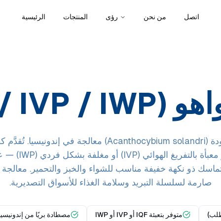
اتصل
من نحن
رؤى
المنتجات
الرئيسية
IQF / IVP /)
قطع واهو عالية الجودة (Acanthocybium solandri) معالجة في 
اسك ذو نكهة خفيفة مناسب للشواء والخبز والتحمير. معالجة
صارمة لسلسلة التبريد وسلامة الغذاء للأسواق التصديرية.
متوفر بتعبئة IQF أو IVP أو IWP
مصطادة بريًا من إندونيسيا