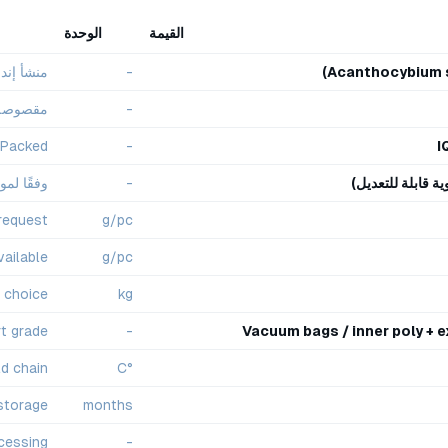
القيمة
الوحدة
-
منشأ إندو
-
مقصوصة 
 Packed
-
I
ة قابلة للتعديل)
-
وفقًا لم
request
g/pc
ailable
g/pc
 choice
kg
t grade
-
Vacuum bags / inner poly + 
ld chain
°C
storage
months
cessing
-