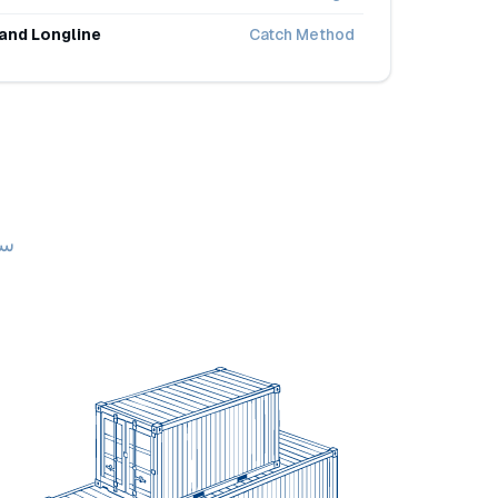
and Longline
Catch Method
سع