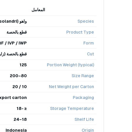
المعامل
Species
واهو (Acanthocybium solandri)
Product Type
قطع بالحصة
QF / IVP / IWP
Form
Cut
قطع بالحصة (زاوي
125
Portion Weight (typical)
80–200
Size Range
10 / 20
Net Weight per Carton
export carton
Packaging
≤ -18
Storage Temperature
18–24
Shelf Life
Indonesia
Origin