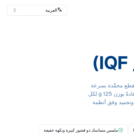
العربية
إندونيسيا. تُقدَّم كقطع مجمَّدة بسرعة
بشكل فردي (IQF) أو معبأة بالتفريغ الهوائي (IVP) أو مغلفة بشكل فردي (IWP) — عادةً بوزن 125 g لكل
 وتجميد وفق أنظمة
ملمس متماسك ذو قشور كبيرة ونكهة خفيفة