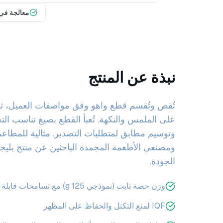
معالجة في م
نبذة عن المنتج
تُقص وتُقسم قطع واهو وفق مواصفات العميل، ثم 
على الملمس والنكهة. تُعبأ القطع بصيغ تناسب الت
وتوسيم مطابق لمتطلبات التصدير. مثالية للمطاع
ومصنعي الأطعمة المجمدة الباحثين عن منتج بلي
الجودة.
وزن حصة ثابت (نموذجي 125 g) مع تسامحات قابلة للاختيار
IQF لمنع التكتل والحفاظ على المظهر