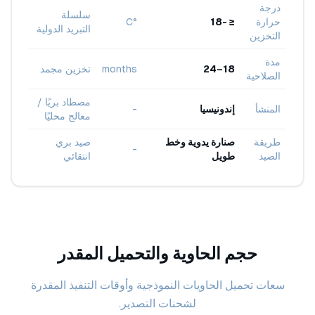
درجة
سلسلة
حرارة
≤ -18
°C
التبريد الدولية
التخزين
مدة
18–24
months
تخزين مجمد
الصلاحية
مصطاد بريًا /
المنشأ
إندونيسيا
-
معالج محليًا
طريقة
صنارة يدوية وخط
صيد بري
-
الصيد
طويل
انتقائي
حجم الحاوية والتحميل المقدر
سعات تحميل الحاويات النموذجية وأوقات التنفيذ المقدرة
لشحنات التصدير.