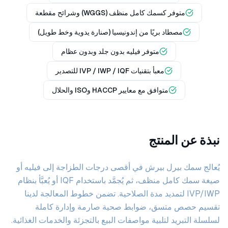
متوفر كسمك كامل منظف (WGGS) وشرائح مقطعة
مصطاد بريًا من إندونيسيا (صنارة يدوية وخط طويل)
متوفر فيليه بدون جلد وبدون عظام
معبأ بتقنيات IVP / IWP / IQF للتصدير
متوافق مع معايير HACCP وISO والحلال
نبذة عن المنتج
يُعالج سمك بيرل بيرش في أقصى درجات الطزاجة إلى فيليه أو
صيغة سمك كامل منظف، ثم يُجمَّد باستخدام IQF أو يُعبَّأ بنظام
IVP/IWP لتمديد مدة الصلاحية. تضمن خطوط المعالجة لدينا
تقسيم حصص متسق، ضوابط صحية صارمة وإدارة كاملة
لسلسلة التبريد لتلبية مواصفات البيع بالتجزئة والخدمات الغذائية.