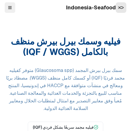
Indonesia-Seafood
التنقل
فيليه وسمك بيرل بيرش منظف
بالكامل (IQF / WGGS)
سمك بيرل بيرش المجمد (Glaucosoma spp) متوفر كفيليه
مجمد فرديًا (IQF) أو كسمك كامل منظف (WGGS). مصطاد بريًا
ومعالج في منشآت متوافقة مع HACCP في إندونيسيا، المنتج
مناسب للبيع بالتجزئة والخدمات الغذائية والمعالجة الصناعية.
مُعبأ وفق معايير التصدير مع امتثال لمتطلبات الحلال ومعايير
السلامة الغذائية الدولية.
فيليه مجمد سريعًا بشكل فردي (IQF)