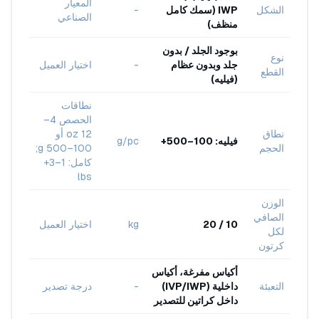
المعيار
الشكل
IWP (سمك كامل
-
الصناعي
منظف)
بوجود الجلد / بدون
نوع
جلد وبدون عظام
-
اختيار العميل
القطع
(فيليه)
نطاقات
الحصص 4–
نطاق
12 oz أو
فيليه: 100–500+
g/pc
الحجم
100–500 g;
كامل: 1–3+
lbs
الوزن
الصافي
10 / 20
kg
اختيار العميل
لكل
كرتون
أكياس مفرغة، أكياس
التعبئة
داخلية (IVP/IWP)
-
درجة تصدير
داخل كراتين للتصدير