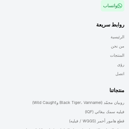
واتساب
روابط سريعة
الرئيسية
من نحن
المنتجات
رؤى
اتصل
منتجاتنا
روبيان مجمّد (Black Tiger، Vannamei وWild Caught)
فيليه سمك ببغائي (IQF)
قطع هامور أحمر (WGGS / فيليه)