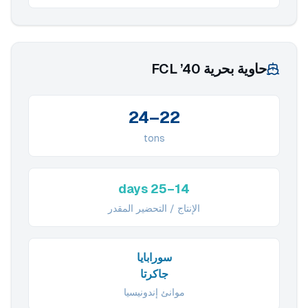
حاوية بحرية 40’ FCL
22–24
tons
14–25 days
الإنتاج / التحضير المقدر
سورابايا
جاكرتا
موانئ إندونيسيا