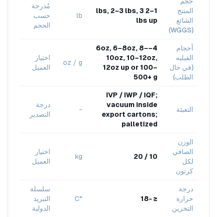
حجم
مُدرجة
المنتج
1–2 lbs, 2–3 lbs, 3
lb
حسب
الشائع
lbs up
الحجم
(WGGS)
أحجام
4–6oz, 6–8oz, 8–
الفيليه
10oz, 10–12oz,
اختيار
oz / g
(في حال
12oz up or 100–
العميل
الطلب)
500+ g
IVP / IWP / IQF;
vacuum inside
درجة
التعبئة
-
export cartons;
التصدير
palletized
الوزن
الصافي
اختيار
kg
10 / 20
لكل
العميل
كرتون
درجة
سلسلة
حرارة
≤ -18
°C
التبريد
التخزين
الدولية