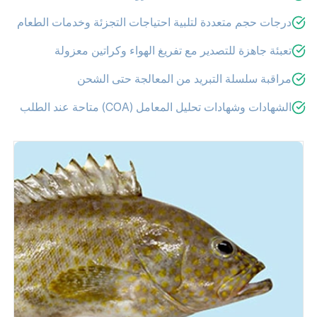
درجات حجم متعددة لتلبية احتياجات التجزئة وخدمات الطعام
تعبئة جاهزة للتصدير مع تفريغ الهواء وكراتين معزولة
مراقبة سلسلة التبريد من المعالجة حتى الشحن
الشهادات وشهادات تحليل المعامل (COA) متاحة عند الطلب