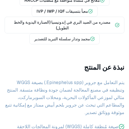
معالج في منشأة متوافقة مع متطلبات HACCP
معبأ بتنسيقات IVP / IWP / IQF
مصدره من الصيد البري في إندونيسيا (الصنارة اليدوية والخط
الطويل)
مجمد وتدار سلسلة التبريد للتصدير
نبذة عن المنتج
يتم التعامل مع جروبر (Epinephelus spp.) بصيغة WGGS
وتنظيفه في مصنع المعالجة لضمان جودة ونظافة متسقة. المنتج
مثالي لموزعي المأكولات البحرية، ومحلات السوبرماركت،
والمطاعم التي تبحث عن جروبر بلحم أبيض ممتاز مع إمكانية تتبع
موثوقة ووثائق تصدير.
صيغة مُنظفة كاملة (WGGS) لمرونة المعالجات اللاحقة