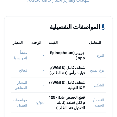
شهادات وتقارير اختبار خاصة بالدفعة.
المواصفات التفصيلية
المعامل
القيمة
الوحدة
المعيار
جروبر (Epinephelus
منشأ
النوع
-
spp.)
إندونيسيا
مُنظف كامل (WGGS);
نوع المنتج
-
مُعالج
فيليه; رأس (عند الطلب)
مُنظف كامل (WGGS) /
المعيار
الشكل
-
IQF للفيليه
الصناعي
قطع الحصص عادةً ~125
القطع /
مواصفات
g لكل قطعة (قابلة
g/pc
الحصة
العميل
للتعديل عند الطلب)