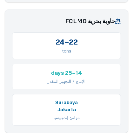
حاوية بحرية 40’ FCL
22–24
tons
14–25 days
الإنتاج / التجهيز المقدر
Surabaya
Jakarta
موانئ إندونيسيا