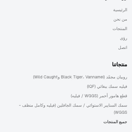
الرئيسية
من نحن
المنتجات
رؤى
اتصل
منتجاتنا
روبيان مجمّد (Black Tiger، Vannamei وWild Caught)
فيليه سمك ببغائي (IQF)
قطع هامور أحمر (WGGS / فيليه)
سمك السنايبر الاستوائي / سمك الجافلين (فيليه وكامل منظف -
WGGS)
جميع المنتجات