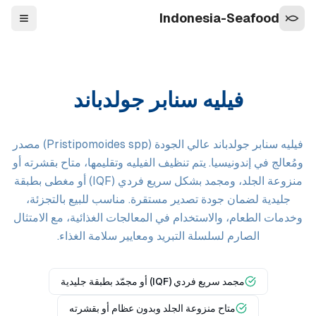
Indonesia-Seafood
التنقل
فيليه سنابر جولدباند
فيليه سنابر جولدباند عالي الجودة (Pristipomoides spp) مصدر
ومُعالج في إندونيسيا. يتم تنظيف الفيليه وتقليمها، متاح بقشرته أو
منزوعة الجلد، ومجمد بشكل سريع فردي (IQF) أو مغطى بطبقة
جليدية لضمان جودة تصدير مستقرة. مناسب للبيع بالتجزئة،
وخدمات الطعام، والاستخدام في المعالجات الغذائية، مع الامتثال
الصارم لسلسلة التبريد ومعايير سلامة الغذاء.
مجمد سريع فردي (IQF) أو مجمّد بطبقة جليدية
متاح منزوعة الجلد وبدون عظام أو بقشرته