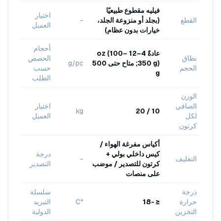
فيليه مقطوع طبيعيًا
اختيار
القطع
(بجلد أو منزوعة الجلد،
-
العميل
خيارات بدون عظام)
أحجام
عادةً 4–12 oz (100–
نطاق
الحصص
350 g); متاح حتى 500
g/pc
الحجم
حسب
g
الطلب
الوزن
الصافي
اختيار
kg
10 / 20
لكل
العميل
كرتون
أكياس مفرغة الهواء /
كيس داخلي بولي +
درجة
التغليف
-
كرتون للتصدير / موضب
التصدير
على منصات
درجة
سلسلة
حرارة
≤ -18
°C
التبريد
التخزين
الدولية