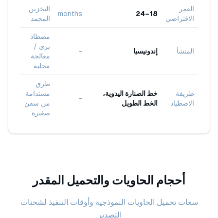
العمر
التخزين
months
18–24
الافتراضي
المجمد
مصطاد
بري /
المنشأ
إندونيسيا
-
معالجة
محلية
طرق
طريقة
خط الصنارة اليدوية،
مستدامة
-
الاصطياد
الخط الطويل
من سفن
صغيرة
أحجام الحاويات والتحميل المقدر
سعات تحميل الحاويات النموذجية وأوقات التنفيذ لشحنات
التصدير.