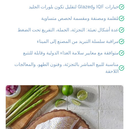
خيارات IQF وGlazed لتقليل تكون بلورات الجليد
مُقلمة ومصنفة ومقسمة لحصص متساوية
عدة أشكال تعبئة: التجزئة، الجملة، التفريغ تحت الضغط
مراقبة سلسلة التبريد من المصنع إلى الميناء
متوافقة مع معايير سلامة الغذاء الدولية وقابلة للتتبع
مناسبة للبيع المباشر بالتجزئة، وفنون الطهو، والمعالجات
اللاحقة