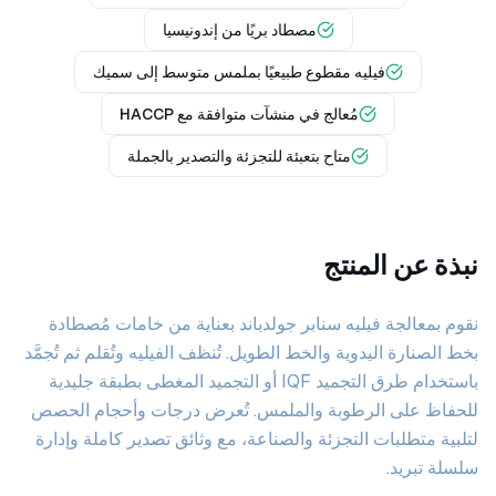
مصطاد بريًا من إندونيسيا
فيليه مقطوع طبيعيًا بملمس متوسط إلى سميك
مُعالج في منشآت متوافقة مع HACCP
متاح بتعبئة للتجزئة والتصدير بالجملة
نبذة عن المنتج
نقوم بمعالجة فيليه سنابر جولدباند بعناية من خامات مُصطادة
بخط الصنارة اليدوية والخط الطويل. تُنظف الفيليه وتُقلم ثم تُجمَّد
باستخدام طرق التجميد IQF أو التجميد المغطى بطبقة جليدية
للحفاظ على الرطوبة والملمس. تُعرض درجات وأحجام الحصص
لتلبية متطلبات التجزئة والصناعة، مع وثائق تصدير كاملة وإدارة
سلسلة تبريد.