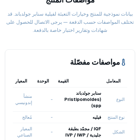
بيانات نموذجية للمنتج وخيارات التعبئة لفيلية سنابر جولدباند. قد
تختلف المواصفات حسب الدفعة — يرجى الاتصال للحصول على
شهادات وتقارير اختبار خاصة بالدفعة.
مواصفات مفصّلة
المعامل
القيمة
الوحدة
المعيار
سنابر جولدباند
منشأ
النوع
(Pristipomoides
-
إندونيسي
spp)
نوع المنتج
فيليه
-
مُعالج
IQF / مجمّد بطبقة
المعيار
الشكل
-
جليدية / IVP / IWP
الصناعي