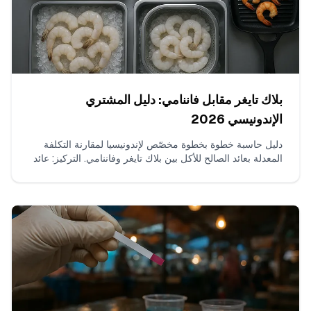
بلاك تايغر مقابل فاننامي: دليل المشتري
الإندونيسي 2026
دليل حاسبة خطوة بخطوة مخصّص لإندونيسيا لمقارنة التكلفة
المعدلة بعائد الصالح للأكل بين بلاك تايغر وفاننامي. التركيز: عائد
التقشير، ذوبان وفقد الطهي، إزالة الجليد، وتأثير الفوسفات
(STPP)—لكي يختار المشترون النوع/الشكل الذي يوفّر أدنى
تكلفة لكل كجم صالح للأكل وفق مواصفة قائمتهم.