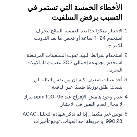
الأخطاء الخمسة التي تستمر في
التسبب برفض السلفيت
الاختبار مبكرًا جدًا بعد الغمسة. النتائج تنحرف.
استخدم T+24 ساعة أو فحص ما بعد التذويب
للإفراج.
استخدام شرائط النبيذ. تفوت السلفيتات المرتبطة.
استخدم مجموعة إجمالي SO2 معتمدة للمأكولات
البحرية.
أخذ عينات ضعيف. كيسان من نفس البالتة لن
ينقذك. طبّق توزيعًا طبقيًا عبر الدفعة.
عدم وجود هامش. الإفراج عند 95–100 ppm يترك
لا مجال لعدم اليقين في الاختبار.
توثيق غير مكتمل. إذا لم تذكر شهادة التحليل AOAC
990.28 أو خريطة أخذ العينات، توقع تأخيرات.