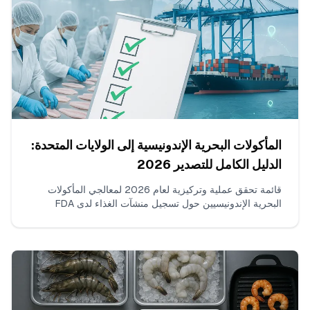
المأكولات البحرية الإندونيسية إلى الولايات المتحدة:
الدليل الكامل للتصدير 2026
قائمة تحقق عملية وتركيزية لعام 2026 لمعالجي المأكولات
البحرية الإندونيسيين حول تسجيل منشآت الغذاء لدى FDA
وتجديدها: DUNS/UFI، اختيار وكيل أمريكي مؤهل، الجداول
الزمنية، وتجنب احتجازات الموانئ. كتبه فريق إندونيسيا-
المأكولات البحرية استنادًا لسنوات من الخبرة العملية في
التصدير.