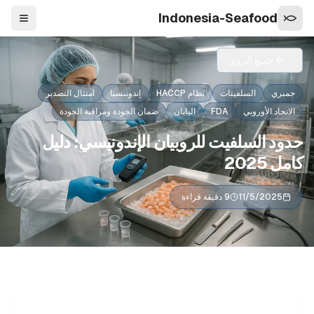
Indonesia-Seafood
التنقل
جميع الرؤى
جمبري
السلفيتات
نظام HACCP
إندونيسيا
امتثال التصدير
الاتحاد الأوروبي
FDA
اليابان
ضمان الجودة ومراقبة الجودة
حدود السلفيت للروبيان الإندونيسي: دليل
كامل 2025
11/5/2025
9 دقيقة قراءة