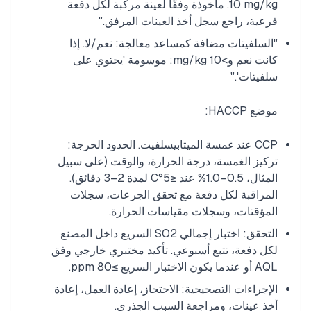
10 mg/kg. مأخوذة وفقًا لعينة مركبة لكل دفعة
فرعية، راجع سجل أخذ العينات المرفق."
"السلفيتات مضافة كمساعد معالجة: نعم/لا. إذا
كانت نعم و>10 mg/kg: موسومة 'يحتوي على
سلفيتات'."
موضع HACCP:
CCP عند غمسة الميتابيسلفيت. الحدود الحرجة:
تركيز الغمسة، درجة الحرارة، والوقت (على سبيل
المثال، 0.5–1.0% عند ≤5°C لمدة 2–3 دقائق).
المراقبة لكل دفعة مع تحقق الجرعات، سجلات
المؤقتات، وسجلات مقياسات الحرارة.
التحقق: اختبار إجمالي SO2 السريع داخل المصنع
لكل دفعة، تتبع أسبوعي. تأكيد مختبري خارجي وفق
AQL أو عندما يكون الاختبار السريع ≥80 ppm.
الإجراءات التصحيحية: الاحتجاز، إعادة العمل، إعادة
أخذ عينات، ومراجعة السبب الجذري.