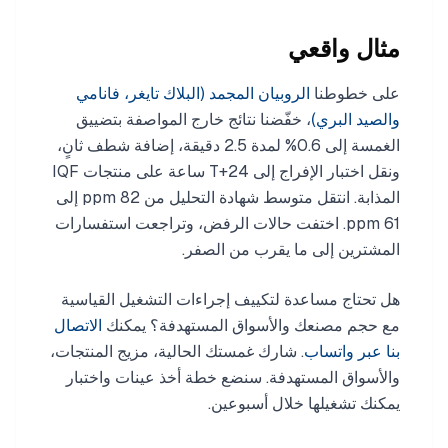
مثال واقعي
على خطوطنا
الروبيان المجمد (البلاك تايغر، فانامي
والصيد البري)
، خفّضنا نتائج خارج المواصفة بتضييق
الغمسة إلى 0.6% لمدة 2.5 دقيقة، إضافة شطف ثانٍ،
ونقل اختبار الإفراج إلى T+24 ساعة على منتجات IQF
المذابة. انتقل متوسط شهادة التحليل من 82 ppm إلى
61 ppm. اختفت حالات الرفض، وتراجعت استفسارات
المشترين إلى ما يقرب من الصفر.
هل تحتاج مساعدة لتكييف إجراءات التشغيل القياسية
مع حجم مصنعك والأسواق المستهدفة؟ يمكنك
الاتصال
بنا عبر واتساب
. شارك غمستك الحالية، مزيج المنتجات،
والأسواق المستهدفة. سنضع خطة أخذ عينات واختبار
يمكنك تشغيلها خلال أسبوعين.