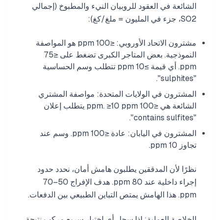
الشائعة في العقود للروبيان النيء والمطبوخ (إجمالي
SO2، جزء في المليون = ملغ/كغ):
مشترون الاتحاد الأوروبي: ≤100 ppm هو المواصفة
النموذجية. بعض المتاجر الكبرى تضغط على ≤75
ppm. أي قيمة ≥10 ppm تتطلب وسم الحساسية
"sulphites".
المشترون في الولايات المتحدة: مواصفة المشتري
الشائعة هي ≤100 ppm. ≥10 ppm يتطلب إعلان
"contains sulfites".
المشترون في اليابان: عادة ≤100 ppm. وسم عند
تجاوز 10 ppm.
نظرًا لأن المدققين يطلبون هامش أمان، نحدد حدود
إجراء داخلية عند 80 ppm. هدف الإفراج 50–70
ppm. هذا الهامش يمتص التباين الطبيعي بين الدفعات.
الخلاصة العملية: إذا سجل أي اختبار سريع مركب نتيجة