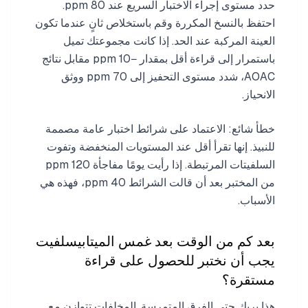
حدد مستوى إجراء الاختبار السريع عند 80 ppm.
احتفظ بالنسخ المكررة وقم باستخلاص ثانٍ عندما تكون
العينة المركبة عند الحد. إذا كانت مجموعتك تميل
باستمرار إلى قراءة أقل بمقدار −10 ppm مقابل نتائج
AOAC، شدد مستوى التحفيز إلى 70 ppm ووثق
الانحياز.
خطأ شائع: الاعتماد على شرائط اختبار عامة مصممة
للنبيذ. إنها تقرأ أقل عند المستويات المنخفضة وتفوت
السلفيتات المرتبطة. إذا رأيت يومًا مفاجأة 120 ppm
من المختبر بعد أن قالت الشرائط 40 ppm، فهذه هي
الأسباب.
بعد كم من الوقت بعد غمس الميتابيسلفيت
يجب أن نختبر للحصول على قراءة
مستقرة؟
هذا يربك حتى الفرق المتمرسة. المخلفات تتوازن مع