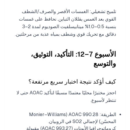
تلميح تشغيلي: الغمسات الأقصر والصرف/الشطف
القوي بعد الغمس يقللان التباين. نحافظ على غمسات
بنسبة 0.5–1.0% ميتابيسلفيت الصوديوم لمدة 2–3
دقائق مع تحريك قوي وشطف بمياه عذبة من مرحلتين.
الأسبوع 7–12: التأكيد، التوثيق،
والتوسع
كيف أؤكد نتيجة اختبار سريع مرتفعة؟
احجز مختبرًا محليًا معتمدًا مسبقًا لتأكيد AOAC حتى لا
تنتظر لأسبوع.
الطريقة: AOAC 990.28 (Monier–Williams
المحسّن) لإجمالي SO2 في الروبيان.
كروماتوجرافيا الأيونات (AOAC 993.27) مقبولة