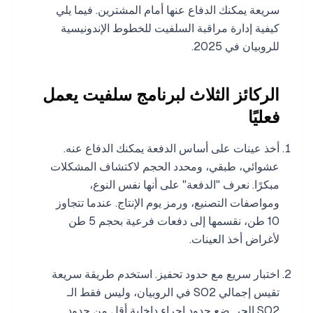
سريعة يمكنك الدفاع عنها أمام المشترين. فيما يلي
كيفية إدارة مراقبة السلفيت للخطوط الإندونيسية
للروبيان في 2025.
الركائز الثلاث لبرنامج سلفيت يعمل
فعليًا
أخذ عينات على أساس الدفعة يمكنك الدفاع عنه.
عشوائي، طبقي، ومحدد الحجم لاكتشاف المشكلات
مبكرًا. نعرف "الدفعة" على أنها نفس النوع،
ومواصفات التصنيع، ورمز يوم الإنتاج. عندما تتجاوز
10 طن، نقسمها إلى دفعات فرعية بحجم 5 طن
لأغراض أخذ العينات.
اختبار سريع مع حدود تحفيز. استخدم طريقة سريعة
تقيس إجمالي SO2 في الروبيان، وليس فقط الـ
SO2 الحر. ضع حدود إجراء داخلية أقل من حدود