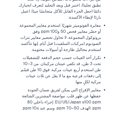
تطبق تجليدًا، اختبر قبل وبعد التجليد لتعرف انحيازك.
دائمًا اجعل الجزء القابل للأكل متجانسًا جيدًا. اعمل
باردًا لإبطاء الأكسدة.
معايرة الفوتوميتر شهريًا. استخدم معايير المجموعة
أو حضّر معايير فحص 50 و100 ppm وفق
بروتوكول المجموعة. لا تحاول تحضير معايير نترات
الصوديوم (مركبات السلفيت) قبل أيام. إنها تتأكسد.
استخدم محاليل طازجة أو أمبولات مختومة.
تكرار أخذ العينات حسب حجم الدفعة. للتشغيلات
تحت 3 طن، قد تكفي عينتان مركبتان. من 3–10
طن استخدم أربع عينات مركبة. فوق 10 طن قسّم
إلى دفعات فرعية مع ما لا يقل عن ثلاث عينات
مركبة لكلٍ منها.
معايير الإفراج التي يمكن لفريق ضمان الجودة
حفظها عن ظهر قلب. مواصفة المشترين الشائعة
EU/US/Japan ≤100 ppm. إجراء داخلي 80
ppm. الهدف 50–70 ppm. وسم عند ≥10 ppm.