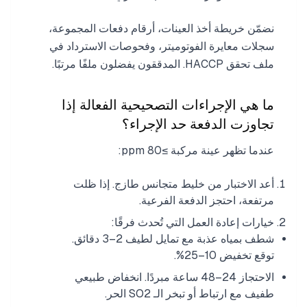
نضمّن خريطة أخذ العينات، أرقام دفعات المجموعة،
سجلات معايرة الفوتوميتر، وفحوصات الاسترداد في
ملف تحقق HACCP. المدققون يفضلون ملفًا مرتبًا.
ما هي الإجراءات التصحيحية الفعالة إذا
تجاوزت الدفعة حد الإجراء؟
عندما تظهر عينة مركبة ≥80 ppm:
أعد الاختبار من خليط متجانس طازج. إذا ظلت
مرتفعة، احتجز الدفعة الفرعية.
خيارات إعادة العمل التي تُحدث فرقًا:
شطف بمياه عذبة مع تمايل لطيف 2–3 دقائق.
توقع تخفيض 10–25%.
الاحتجاز 24–48 ساعة مبردًا. انخفاض طبيعي
طفيف مع ارتباط أو تبخر الـ SO2 الحر.