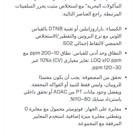
المأكولات البحرية" مع استخلاص مثبت يحرر السلفيتات
المرتبطة. راجع العناصر التالية:
الكيمياء: باراروزانيلين أو تقنية DTNB بالقياس
اللوني مع نزع البروتين والتقطير/الاستخلاص
الحمضي لالتقاط إجمالي SO2.
النطاق وحد أدنى للقياس: نطاق 10–200 ppm مع
LOQ ≤10 ppm. تغاير معياري (CV) ≤10% عبر
30–120 ppm.
تحقق من المصفوفة: يجب أن يكون معتمدًا
للروبيان، وليس فقط للنبيذ أو الفواكه المجففة.
ويفضل وجود بيانات PT من AOAC أو تحقق داخلي
باسترداد سبايك 80–110%.
معايرة على الجهاز: فوتوميتر محمول مع معايرة 0
ونقطتي معايرة ميزة إضافية. استخدم المعايير
المرفقة مع المجموعة.