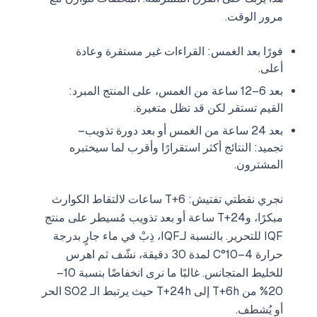
مرور الوقت.
فورًا بعد الغمس: القراءات غير مستقرة وعادة
أعلى.
بعد 6–12 ساعة من الغمس، على المنتج المبرد:
القيم تستقر لكن قد تظل متغيرة.
بعد 24 ساعة من الغمس أو بعد دورة تذويب–
تجميد: النتائج أكثر استقرارًا وأقرب لما سيختبره
المشترون.
نجري نقطتي تفتيش: T+6 ساعات لالتقاط الكوارث
مبكرًا، وT+24 ساعة أو بعد تذويب مُسيطر على منتج
IQF للتحرير. بالنسبة لـIQF، ذِبْ في ماء جارٍ بدرجة
حرارة 4–10°C لمدة 30 دقيقة، نشّف ثم اهرس
للخليط المتجانس. غالبًا ما نرى انخفاضًا بنسبة 10–
20% من T+6h إلى T+24h حيث يرتبط الـ SO2 الحر
أو يُشطف.