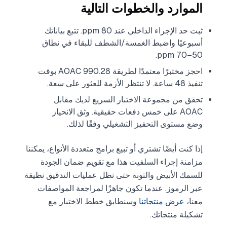
الموارد والخطوات التالية
ثبت حد الإجراء الداخلي عند 80 ppm. تتبع بياناتك
أسبوعيًا واضبط الغمسة/الشطف للبقاء في نطاق
50–70 ppm.
احجز مختبرًا معتمدًا لطريقة AOAC 990.28 بوقت
تنفيذ 48 ساعة. لا تنتظر الأزمة للعثور على سعة.
تحقق من مجموعة الاختبار السريع لديك مقابل
AOAC على خمس دفعات حقيقية. وثق الانحياز
وضع مستوى التحفيز التشغيلي وفقًا لذلك.
إذا كنت أيضًا تشتري أو تبيع برامج متعددة الأنواع، يمكننا
مزامنة إجراء السلفيت هذا مع تقويم ضمان الجودة
للسمك الأبيض والتونة حتى تظل عمليات التدقيق نظيفة
عبر الرموز. عندما تكون جاهزًا لمراجعة المواصفات
معنا،
عرض منتجاتنا
وسنطابق خطط الاختبار مع
تشكيلة منتجاتك.