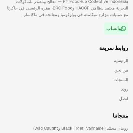
PT FoodHub Collective Indonesia — معالج ومصدر للمأكولات
البحرية معتمد بنظامي HACCP وBRC Food، مقره الرئيسي في جاكرتا
مع عمليات مزارع متكاملة في بولوكومبا ومعالجة في ماكاسار.
واتساب
روابط سريعة
الرئيسية
من نحن
المنتجات
رؤى
اتصل
منتجاتنا
روبيان مجمّد (Black Tiger، Vannamei وWild Caught)